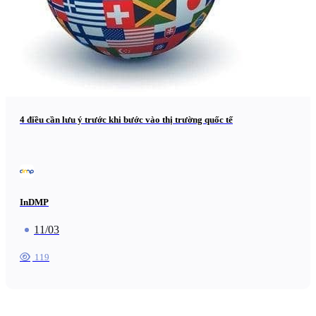
4 điều cần lưu ý trước khi bước vào thị trường quốc tế
InDMP
11/03
119