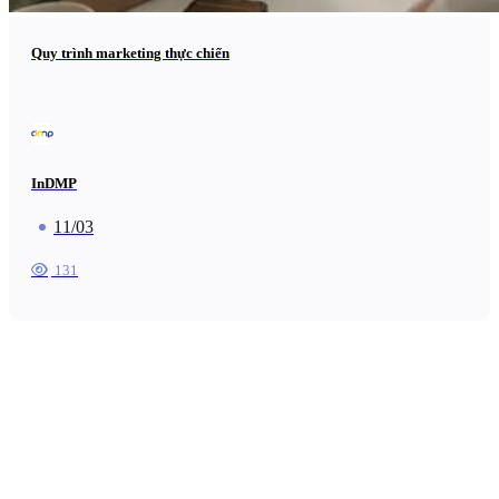
Quy trình marketing thực chiến
InDMP
11/03
131