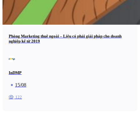
Phòng Marketing thuê ngoài – Liệu có phải giải pháp cho doanh
nghiệp kể từ 2019
InDMP
15/08
122