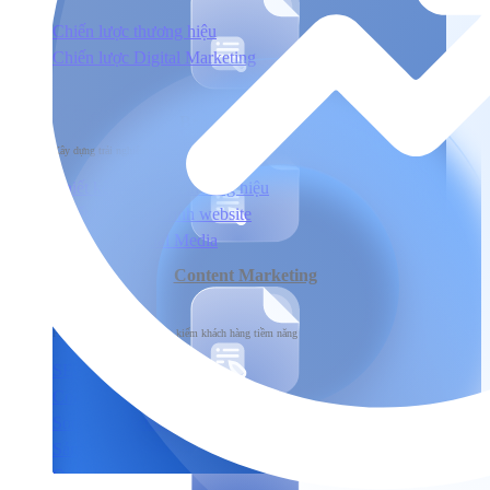
Chiến lược thương hiệu
Chiến lược Digital Marketing
Xây dựng
Brand Marketing
Xây dựng trải nghiệm người dùng đầu cuối tương tác với sản phẩm & dịch vụ
Thiết kế nhận diện thương hiệu
Thiết kế & Lập trình website
Xây dựng Social Media
Content Marketing
Phát triển
Phát triển thương hiệu, tìm kiếm khách hàng tiềm năng
SEO
Content Marketing
Social Marketing
Email Marketing
Sản xuất hình ảnh & Video
Quảng cáo trả phí