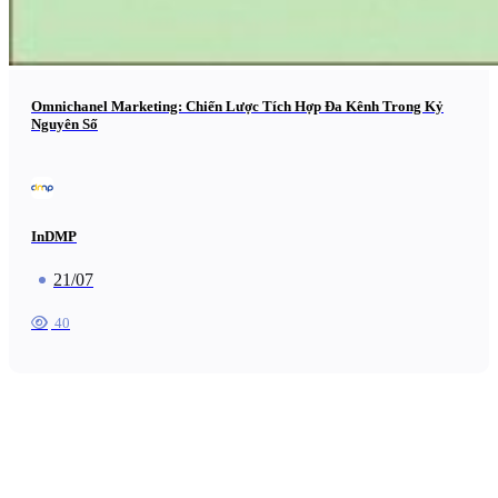
Omnichanel Marketing: Chiến Lược Tích Hợp Đa Kênh Trong Kỷ
Nguyên Số
InDMP
21/07
40