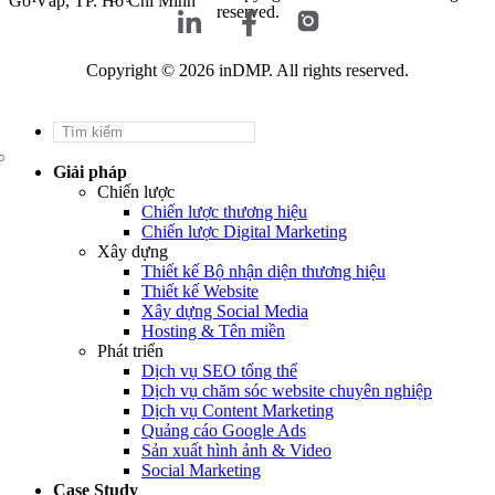
Gò Vấp, TP. Hồ Chí Minh
reserved.
Copyright © 2026 inDMP. All rights reserved.
Giải pháp
Chiến lược
Chiến lược thương hiệu
Chiến lược Digital Marketing
Xây dựng
Thiết kế Bộ nhận diện thương hiệu
Thiết kế Website
Xây dựng Social Media
Hosting & Tên miền
Phát triển
Dịch vụ SEO tổng thể
Dịch vụ chăm sóc website chuyên nghiệp
Dịch vụ Content Marketing
Quảng cáo Google Ads
Sản xuất hình ảnh & Video
Social Marketing
Case Study