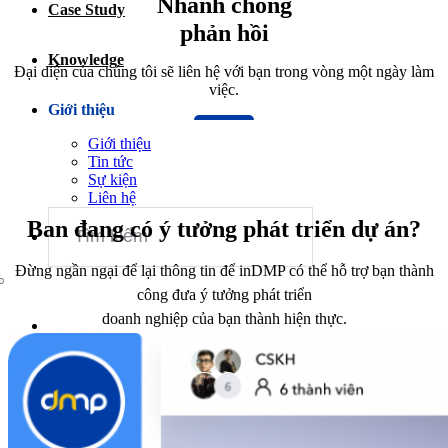
Nhanh chóng
Case Study
Dịch vụ chăm sóc website
phản hồi
Knowledge
Đại diện của chúng tôi sẽ liên hệ với bạn trong vòng một ngày làm
việc.
Giới thiệu
Giới thiệu
Tin tức
Sự kiện
Liên hệ
Ban đang có ý tưởng phát triển dự án?
Đừng ngần ngại để lại thông tin để inDMP có thể hỗ trợ bạn thành
công đưa ý tưởng phát triển
doanh nghiệp của bạn thành hiện thực.