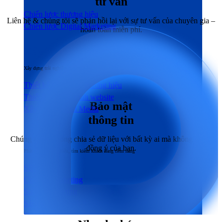
tư vấn
Chiến lược thương hiệu
Liên hệ & chúng tôi sẽ phản hồi lại với sự tư vấn của chuyên gia –
Chiến lược Digital Marketing
hoàn toàn miễn phí.
Xây dựng
Xây dựng trải nghiệm người dùng đầu cuối tương tác với sản phẩm & dịch vụ
Thiết kế nhận diện thương hiệu
Thiết kế & Lập trình website
Bảo mật
Xây dựng Social Media
thông tin
Phát triển
Chúng tôi sẽ không chia sẻ dữ liệu với bất kỳ ai mà không có sự
đồng ý của bạn.
Phát triển thương hiệu, tìm kiếm khách hàng tiềm năng
SEO
Content Marketing
Social Marketing
Sản xuất hình ảnh & Video
Quảng cáo trả phí