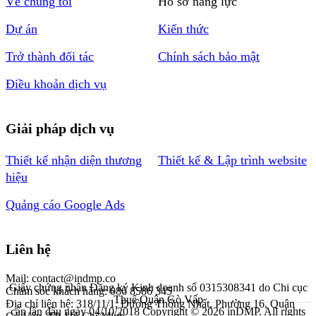
Về chúng tôi
Hồ sơ năng lực
Dự án
Kiến thức
Trở thành đối tác
Chính sách bảo mật
Điều khoản dịch vụ
Giải pháp dịch vụ
Thiết kế nhận diện thương
Thiết kế & Lập trình website
hiệu
Quảng cáo Google Ads
Liên hệ
Mail: contact@indmp.co
Giấy chứng nhận Đăng ký Kinh doanh số 0315308341 do Chi cục
Chăm sóc khách hàng: 086 8586 345
Thuế Quận Gò Vấp
Địa chỉ liên hệ: 318/11/1, Đường Thống Nhất, Phường 16, Quận
cấp lần đầu ngày 04/10/2018
Copyright © 2026 inDMP. All rights