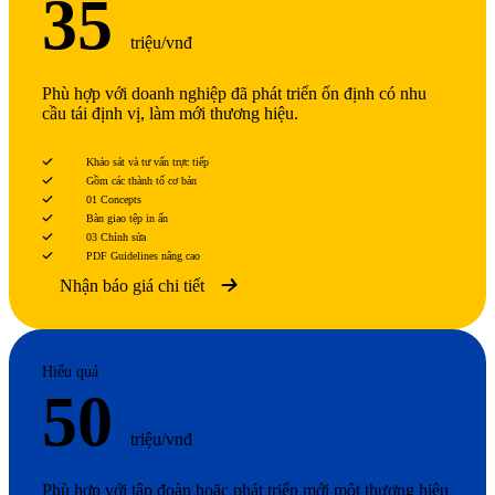
35
triệu/vnđ
Phù hợp với doanh nghiệp đã phát triển ổn định có nhu
cầu tái định vị, làm mới thương hiệu.
Khảo sát và tư vấn trực tiếp
Gồm các thành tố cơ bản
01 Concepts
Bàn giao tệp in ấn
03 Chỉnh sửa
PDF Guidelines nâng cao
Nhận báo giá chi tiết
Hiểu quả
50
triệu/vnđ
Phù hợp với tập đoàn hoặc phát triển mới một thương hiệu