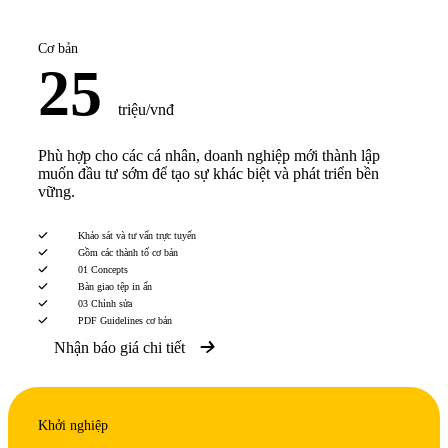
Cơ bản
25
triệu/vnđ
Phù hợp cho các cá nhân, doanh nghiệp mới thành lập
muốn đầu tư sớm để tạo sự khác biệt và phát triển bền
vững.
Khảo sát và tư vấn trực tuyến
Gồm các thành tố cơ bản
01 Concepts
Bàn giao tệp in ấn
03 Chỉnh sửa
PDF Guidelines cơ bản
Nhận báo giá chi tiết
Khởi nghiệp