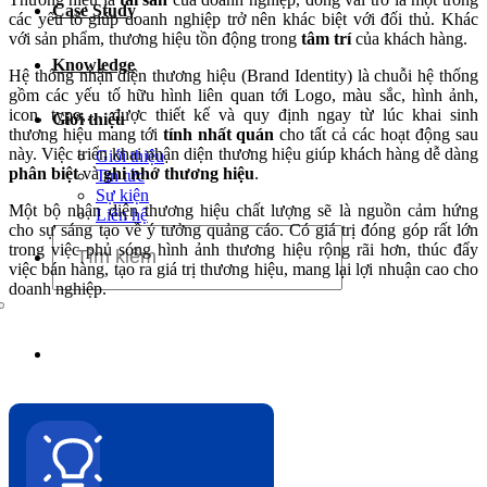
Case Study
Dịch vụ chăm sóc website
các yếu tố giúp doanh nghiệp trở nên khác biệt với đối thủ. Khác
với sản phẩm, thương hiệu tồn động trong
tâm trí
của khách hàng.
Knowledge
Hệ thống nhận diện thương hiệu (Brand Identity) là chuỗi hệ thống
gồm các yếu tố hữu hình liên quan tới Logo, màu sắc, hình ảnh,
icon, typo,… được thiết kế và quy định ngay từ lúc khai sinh
Giới thiệu
thương hiệu mang tới
tính nhất quán
cho tất cả các hoạt động sau
này. Việc triển khai nhận diện thương hiệu giúp khách hàng dễ dàng
Giới thiệu
phân biệt
và
ghi nhớ thương hiệu
.
Tin tức
Sự kiện
Một bộ nhận diện thương hiệu chất lượng sẽ là nguồn cảm hứng
Liên hệ
cho sự sáng tạo về ý tưởng quảng cáo. Có giá trị đóng góp rất lớn
trong việc phủ sóng hình ảnh thương hiệu rộng rãi hơn, thúc đẩy
việc bán hàng, tạo ra giá trị thương hiệu, mang lại lợi nhuận cao cho
doanh nghiệp.