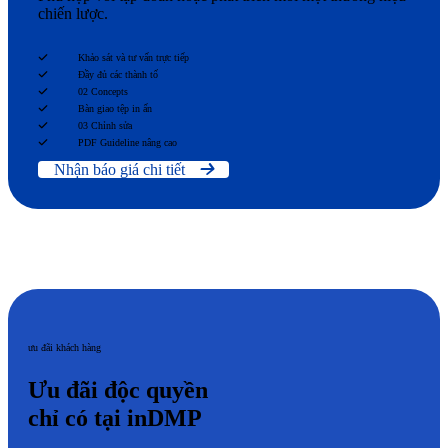
chiến lược.
Khảo sát và tư vấn trực tiếp
Đầy đủ các thành tố
02 Concepts
Bàn giao tệp in ấn
03 Chỉnh sửa
PDF Guideline nâng cao
Nhận báo giá chi tiết
ưu đãi khách hàng
Ưu đãi độc quyền
chỉ có tại inDMP