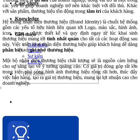
Case Study
Dịch vụ chăm sóc website
các yếu tố giúp doanh nghiệp trở nên khác biệt với đối thủ. Khác
với sản phẩm, thương hiệu tồn động trong
tâm trí
của khách hàng.
Knowledge
Hệ thống nhận diện thương hiệu (Brand Identity) là chuỗi hệ thống
gồm các yếu tố hữu hình liên quan tới Logo, màu sắc, hình ảnh,
icon, typo,… được thiết kế và quy định ngay từ lúc khai sinh
Giới thiệu
thương hiệu mang tới
tính nhất quán
cho tất cả các hoạt động sau
này. Việc triển khai nhận diện thương hiệu giúp khách hàng dễ dàng
Giới thiệu
phân biệt
và
ghi nhớ thương hiệu
.
Tin tức
Sự kiện
Một bộ nhận diện thương hiệu chất lượng sẽ là nguồn cảm hứng
Liên hệ
cho sự sáng tạo về ý tưởng quảng cáo. Có giá trị đóng góp rất lớn
trong việc phủ sóng hình ảnh thương hiệu rộng rãi hơn, thúc đẩy
việc bán hàng, tạo ra giá trị thương hiệu, mang lại lợi nhuận cao cho
doanh nghiệp.