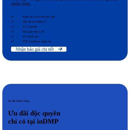
chiến lược.
Khảo sát và tư vấn trực tiếp
Đầy đủ các thành tố
02 Concepts
Bàn giao tệp in ấn
03 Chỉnh sửa
PDF Guideline nâng cao
Nhận báo giá chi tiết
ưu đãi khách hàng
Ưu đãi độc quyền
chỉ có tại inDMP