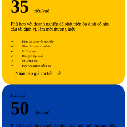
35
triệu/vnđ
Phù hợp với doanh nghiệp đã phát triển ổn định có nhu
cầu tái định vị, làm mới thương hiệu.
Khảo sát và tư vấn trực tiếp
Gồm các thành tố cơ bản
01 Concepts
Bàn giao tệp in ấn
03 Chỉnh sửa
PDF Guidelines nâng cao
Nhận báo giá chi tiết
Hiểu quả
50
triệu/vnđ
Phù hợp với tập đoàn hoặc phát triển mới một thương hiệu