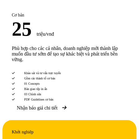
Cơ bản
25
triệu/vnđ
Phù hợp cho các cá nhân, doanh nghiệp mới thành lập
muốn đầu tư sớm để tạo sự khác biệt và phát triển bền
vững.
Khảo sát và tư vấn trực tuyến
Gồm các thành tố cơ bản
01 Concepts
Bàn giao tệp in ấn
03 Chỉnh sửa
PDF Guidelines cơ bản
Nhận báo giá chi tiết
Khởi nghiệp