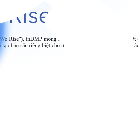
r We Rise"), inDMP mong muốn "chăm sóc" khách hàng một 
 tạo bản sắc riêng biệt cho thương hiệu bằng sự sáng tạo, tr