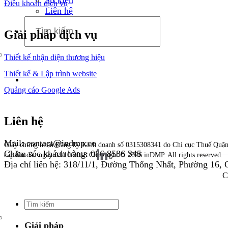
Điều khoản dịch vụ
Liên hệ
Giải pháp dịch vụ
Thiết kế nhận diện thương hiệu
Thiết kế & Lập trình website
Quảng cáo Google Ads
Liên hệ
Mail: contact@indmp.co
Giấy chứng nhận Đăng ký Kinh doanh số 0315308341 do Chi cục Thuế Quậ
Chăm sóc khách hàng: 086 8586 345
cấp lần đầu ngày 04/10/2018
Copyright © 2026 inDMP. All rights reserved.
Địa chỉ liên hệ: 318/11/1, Đường Thống Nhất, Phường 16,
C
Giải pháp