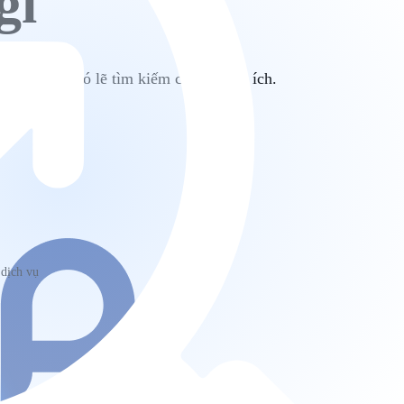
gì
tìm kiếm. Có lẽ tìm kiếm có thể giúp ích.
 dịch vụ