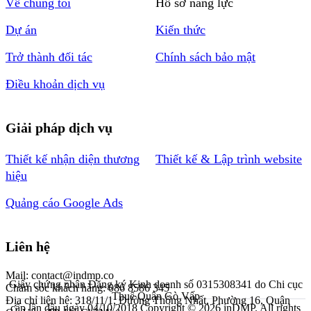
Về chúng tôi
Hồ sơ năng lực
Dự án
Kiến thức
Trở thành đối tác
Chính sách bảo mật
Điều khoản dịch vụ
Giải pháp dịch vụ
Thiết kế nhận diện thương
Thiết kế & Lập trình website
hiệu
Quảng cáo Google Ads
Liên hệ
Mail: contact@indmp.co
Giấy chứng nhận Đăng ký Kinh doanh số 0315308341 do Chi cục
Chăm sóc khách hàng: 086 8586 345
Thuế Quận Gò Vấp
Địa chỉ liên hệ: 318/11/1, Đường Thống Nhất, Phường 16, Quận
cấp lần đầu ngày 04/10/2018
Copyright © 2026 inDMP. All rights