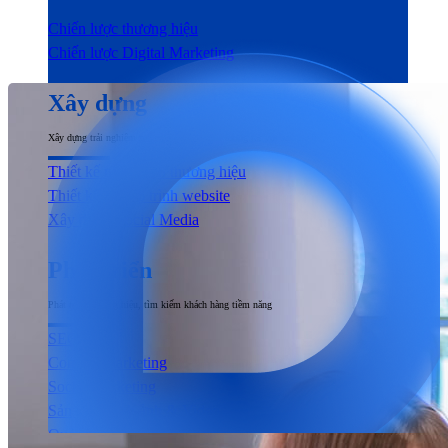
Chiến lược thương hiệu
Chiến lược Digital Marketing
Xây dựng
Xây dựng trải nghiệm người dùng đầu cuối tương tác với sản phẩm & dịch vụ
Thiết kế nhận diện thương hiệu
Thiết kế & Lập trình website
Xây dựng Social Media
Phát triển
Phát triển thương hiệu, tìm kiếm khách hàng tiềm năng
SEO
Content Marketing
Social Marketing
Sản xuất hình ảnh & Video
Quảng cáo trả phí