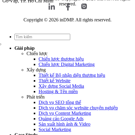
Gò Vấp, TP. Hồ Chí Minh
reserved.
Copyright © 2026 inDMP. All rights reserved.
Giải pháp
Chiến lược
Chiến lược thương hiệu
Chiến lược Digital Marketing
Xây dựng
Thiết kế Bộ nhận diện thương hiệu
Thiết kế Website
Xây dựng Social Media
Hosting & Tên miền
Phát triển
Dịch vụ SEO tổng thể
Dịch vụ chăm sóc website chuyên nghiệp
Dịch vụ Content Marketing
Quảng cáo Google Ads
Sản xuất hình ảnh & Video
Social Marketing
Case Study