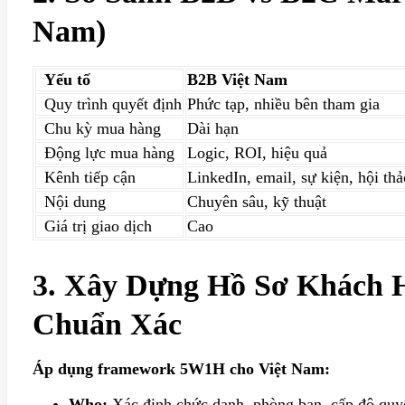
Nam)
Yếu tố
B2B Việt Nam
Quy trình quyết định
Phức tạp, nhiều bên tham gia
Chu kỳ mua hàng
Dài hạn
Động lực mua hàng
Logic, ROI, hiệu quả
Kênh tiếp cận
LinkedIn, email, sự kiện, hội thả
Nội dung
Chuyên sâu, kỹ thuật
Giá trị giao dịch
Cao
3. Xây Dựng Hồ Sơ Khách 
Chuẩn Xác
Áp dụng framework 5W1H cho Việt Nam:
Who:
Xác định chức danh, phòng ban, cấp độ quy