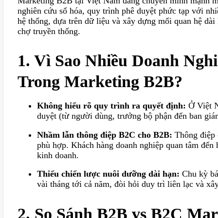
Marketing B2B tại Việt Nam đang chuyển mình mạnh mẽ
nghiên cứu số hóa, quy trình phê duyệt phức tạp với nhi
hệ thống, dựa trên dữ liệu và xây dựng mối quan hệ dài 
chợ truyền thống.
1. Vì Sao Nhiều Doanh Nghi
Trong Marketing B2B?
Không hiểu rõ quy trình ra quyết định:
Ở Việt N
duyệt (từ người dùng, trưởng bộ phận đến ban giá
Nhầm lẫn thông điệp B2C cho B2B:
Thông điệp c
phù hợp. Khách hàng doanh nghiệp quan tâm đến h
kinh doanh.
Thiếu chiến lược nuôi dưỡng dài hạn:
Chu kỳ bán
vài tháng tới cả năm, đòi hỏi duy trì liên lạc và xâ
2. So Sánh B2B vs B2C Mark