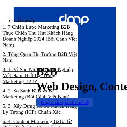
Bỏ
qua
nội
Giải pháp
dung
1.
7 Chiến Lược Marketing B2B
Thực Chiến Thu Hút Khách Hàng
Doanh Nghiệp 2024 (Bối Cảnh Việt
Nam)
2.
Tổng Quan Thị Trường B2B Việt
Nam
B2B
3.
1. Vì Sao Nhiều Doanh Nghiệp
Việt Nam Thất Bại Trong
Marketing B2B?
Web Design, Cont
4.
2. So Sánh B2B vs B2C
Marketing (Bối Cảnh Việt Nam)
Nhận báo giá chi tiết
5.
3. Xây Dựng Hồ Sơ Khách Hàng
Lý Tưởng (ICP) Chuẩn Xác
6.
4. Content Marketing B2B: Từ