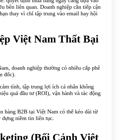
: quyết định mua hàng ngày càng dựa vào
ều bên liên quan. Doanh nghiệp cần tiếp cận
hạn thay vì chỉ tập trung vào email hay hội
ệp Việt Nam Thất Bại
am, doanh nghiệp thường có nhiều cấp phê
m đốc).
ảm tính, tập trung lợi ích cá nhân không
iệu quả đầu tư (ROI), vận hành và tác động
 hàng B2B tại Việt Nam có thể kéo dài từ
y dựng niềm tin liên tục.
eting (Bối Cảnh Việt