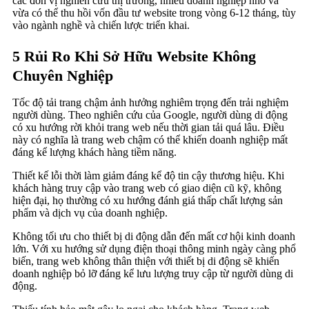
các đơn vị nghiên cứu thị trường, nhiều doanh nghiệp nhỏ và
vừa có thể thu hồi vốn đầu tư website trong vòng 6-12 tháng, tùy
vào ngành nghề và chiến lược triển khai.
5 Rủi Ro Khi Sở Hữu Website Không
Chuyên Nghiệp
Tốc độ tải trang chậm ảnh hưởng nghiêm trọng đến trải nghiệm
người dùng. Theo nghiên cứu của Google, người dùng di động
có xu hướng rời khỏi trang web nếu thời gian tải quá lâu. Điều
này có nghĩa là trang web chậm có thể khiến doanh nghiệp mất
đáng kể lượng khách hàng tiềm năng.
Thiết kế lỗi thời làm giảm đáng kể độ tin cậy thương hiệu. Khi
khách hàng truy cập vào trang web có giao diện cũ kỹ, không
hiện đại, họ thường có xu hướng đánh giá thấp chất lượng sản
phẩm và dịch vụ của doanh nghiệp.
Không tối ưu cho thiết bị di động dẫn đến mất cơ hội kinh doanh
lớn. Với xu hướng sử dụng điện thoại thông minh ngày càng phổ
biến, trang web không thân thiện với thiết bị di động sẽ khiến
doanh nghiệp bỏ lỡ đáng kể lưu lượng truy cập từ người dùng di
động.