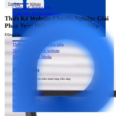
Tin Tức
Website
Chiến lược thương hiệu
Chiến lược Digital Marketing
Thiết Kế Website Chuyên Nghiệp: Giải
Pháp Toàn Diện Cho Doanh Nghiệp
Xây dựng
Đăng vào
27/07/2025
14/03/2026
bởi
inDMP
Xây dựng trải nghiệm người dùng đầu cuối tương tác với sản phẩm & dịch vụ
Thiết kế nhận diện thương hiệu
Thiết kế & Lập trình website
Xây dựng Social Media
Phát triển
Phát triển thương hiệu, tìm kiếm khách hàng tiềm năng
SEO
Content Marketing
Social Marketing
Sản xuất hình ảnh & Video
Quảng cáo trả phí