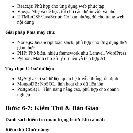
React.js: Phù hợp cho ứng dụng web phức tạp
Vue.js: Nhẹ và dễ học, tốt cho các dự án vừa và nhỏ
HTML/CSS/JavaScript: Cơ bản nhưng đủ cho trang web
nội dung
Giải pháp Phía máy chủ:
Node.js: JavaScript toàn stack, phù hợp cho ứng dụng thời
gian thực
PHP: Phổ biến, nhiều framework như Laravel, WordPress
Python: Mạnh cho xử lý dữ liệu và tích hợp AI
Tùy chọn Cơ sở dữ liệu:
MySQL: Cơ sở dữ liệu quan hệ truyền thống, ổn định
MongoDB: NoSQL, linh hoạt cho dữ liệu lớn
PostgreSQL: Tính năng nâng cao, phù hợp cho doanh
nghiệp
Bước 6-7: Kiểm Thử & Bàn Giao
Danh sách kiểm tra quan trọng trước khi ra mắt:
Kiểm thử Chức năng: