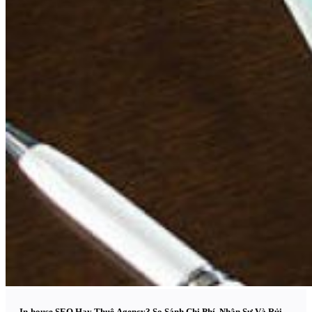
In-house SEO Hay Thuê Agency? So Sánh Chi Phí, Nhân Sự Và Rủi