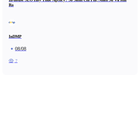
Ro
InDMP
08/08
7