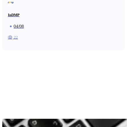
InDMP
04/08
22