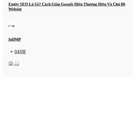
Entity SEO Là Gì? Cách Giúp Google Hiểu Thương Hiệu Và Chủ Đề
Website
InDMP
04/08
15