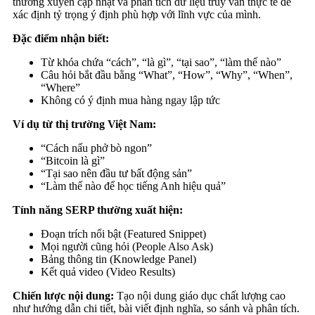
thường xuyên cập nhật và phân tích dữ liệu truy vấn thực tế để
xác định tỷ trọng ý định phù hợp với lĩnh vực của mình.
Đặc điểm nhận biết:
Từ khóa chứa “cách”, “là gì”, “tại sao”, “làm thế nào”
Câu hỏi bắt đầu bằng “What”, “How”, “Why”, “When”,
“Where”
Không có ý định mua hàng ngay lập tức
Ví dụ từ thị trường Việt Nam:
“Cách nấu phở bò ngon”
“Bitcoin là gì”
“Tại sao nên đầu tư bất động sản”
“Làm thế nào để học tiếng Anh hiệu quả”
Tính năng SERP thường xuất hiện:
Đoạn trích nổi bật (Featured Snippet)
Mọi người cũng hỏi (People Also Ask)
Bảng thông tin (Knowledge Panel)
Kết quả video (Video Results)
Chiến lược nội dung:
Tạo nội dung giáo dục chất lượng cao
như hướng dẫn chi tiết, bài viết định nghĩa, so sánh và phân tích.