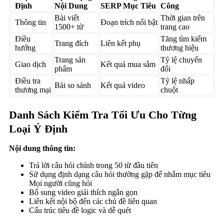
Định
Nội Dung
SERP Mục Tiêu
Công
Bài viết
Thời gian trên
Thông tin
Đoạn trích nổi bật
1500+ từ
trang cao
Điều
Tăng tìm kiếm
Trang đích
Liên kết phụ
hướng
thương hiệu
Trang sản
Tỷ lệ chuyển
Giao dịch
Kết quả mua sắm
phẩm
đổi
Điều tra
Tỷ lệ nhấp
Bài so sánh
Kết quả video
thương mại
chuột
Danh Sách Kiểm Tra Tối Ưu Cho Từng
Loại Ý Định
Nội dung thông tin:
Trả lời câu hỏi chính trong 50 từ đầu tiên
Sử dụng định dạng câu hỏi thường gặp để nhắm mục tiêu
Mọi người cũng hỏi
Bổ sung video giải thích ngắn gọn
Liên kết nội bộ đến các chủ đề liên quan
Cấu trúc tiêu đề logic và dễ quét