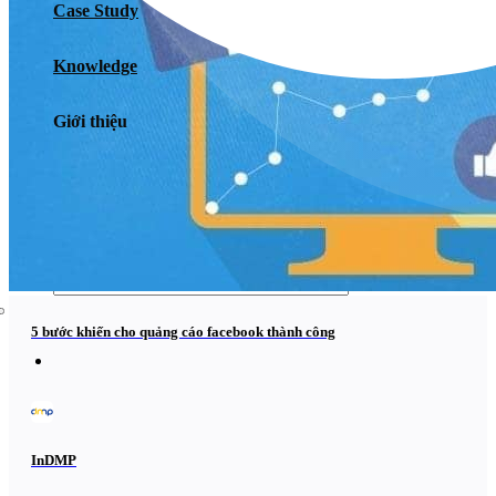
Case Study
Dịch vụ chăm sóc website
Knowledge
Giới thiệu
Giới thiệu
Tin tức
Sự kiện
Liên hệ
5 bước khiến cho quảng cáo facebook thành công
InDMP