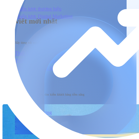
Chiến lược thương hiệu
Chiến lược Digital Marketing
Bài viết mới nhất
Xây dựng
Xây dựng trải nghiệm người dùng đầu cuối tương tác với sản phẩm & dịch vụ
Thiết kế nhận diện thương hiệu
Thiết kế & Lập trình website
Xây dựng Social Media
Phát triển
Phát triển thương hiệu, tìm kiếm khách hàng tiềm năng
SEO
Content Marketing
Social Marketing
Sản xuất hình ảnh & Video
Quảng cáo trả phí