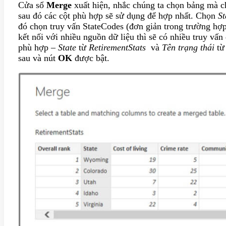
Cửa sổ
Merge
xuất hiện, nhắc chúng ta chọn bảng mà c
sau đó các cột phù hợp sẽ sử dụng để hợp nhất. Chọn
St
đó chọn truy vấn StateCodes (đơn giản trong trường hợp
kết nối với nhiều nguồn dữ liệu thì sẽ có nhiều truy vấ
phù hợp –
State
từ
RetirementStats
và
Tên trạng thái
t
sau và nút
OK
được bật.