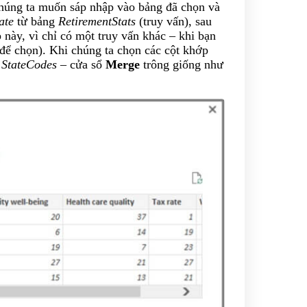
húng ta muốn sáp nhập vào bảng đã chọn và
ate
từ bảng
RetirementStats
(truy vấn), sau
 này, vì chỉ có một truy vấn khác – khi bạn
n để chọn). Khi chúng ta chọn các cột khớp
ừ
StateCodes
– cửa sổ
Merge
trông giống như