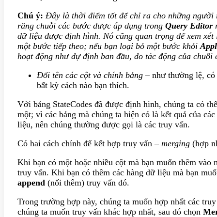
Chú ý:
Đây là thời điểm tốt để chỉ ra cho những người
rằng chuỗi các bước được áp dụng trong
Query Editor
r
dữ liệu được định hình. Nó cũng quan trọng để xem xét
một bước tiếp theo; nếu bạn loại bỏ một bước khỏi
Appl
hoạt động như dự định ban đầu, do tác động của chuỗi 
Đổi tên các cột và chính bảng
– như thường lệ, có 
bất kỳ cách nào bạn thích.
Với bảng StateCodes đã được định hình, chúng ta có thể
một; vì các bảng mà chúng ta hiện có là kết quả của cá
liệu, nên chúng thường được gọi là các truy vấn.
Có hai cách chính để kết hợp truy vấn –
merging
(hợp n
Khi bạn có một hoặc nhiều cột mà bạn muốn thêm vào m
truy vấn. Khi bạn có thêm các hàng dữ liệu mà bạn muố
append
(nối thêm) truy vấn đó.
Trong trường hợp này, chúng ta muốn hợp nhất các truy
chúng ta muốn truy vấn khác hợp nhất, sau đó chọn
Mer