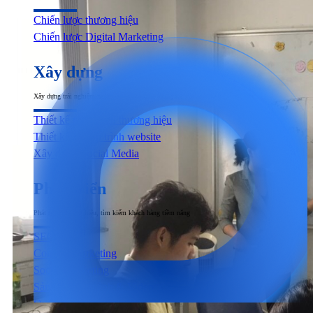
Chiến lược thương hiệu
Chiến lược Digital Marketing
Xây dựng
Xây dựng trải nghiệm người dùng đầu cuối tương tác với sản phẩm & dịch vụ
Thiết kế nhận diện thương hiệu
Thiết kế & Lập trình website
Xây dựng Social Media
Phát triển
Phát triển thương hiệu, tìm kiếm khách hàng tiềm năng
SEO
Content Marketing
Social Marketing
Sản xuất hình ảnh & Video
Quảng cáo trả phí