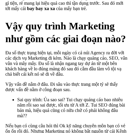
gì tiện, rẻ mang lại hiệu quả cao thì tận dụng trước. Sau đó mới
tới mấy cái
bay bay xa xa
của mấy bạn trẻ.
Vậy quy trình Marketing
như gồm các giai đoạn nào?
Đa số thực trạng hiện tại, mỗi ngày có cả núi Agency ra đời với
các dịch vụ Marketing đi kèm. Nào là chạy quảng cáo, SEO, vân
vân và mây mây. Đa số là nhận ngang tay dự án từ một bên
khách hàng về lo đúng mảng đó sau đó cắm đầu làm vô tội vạ
chả biết cái kết nó sẽ đi về đâu.
Vậy vấn đề nằm ở đâu. Đi sâu vào thực trang một tý sẽ thấy
được vấn đề nằm ở công đoạn sau.
Sai quy trình: Ủa sao sai? Tui chạy quảng cáo bao nhiêu
năm rồi sao sai được, tối ưu từ A tới Z. Tui SEO đúng bài
bản mà, hiệu quả cũng có nữa chứ có phải không đâu
mà??
Nếu bạn có cùng câu hỏi thì Ok kỹ năng chuyên môn bạn có vẻ
ổn ổn rồi đó. Nhưng Marketing nó không bắt nguồn từ cái Kênh