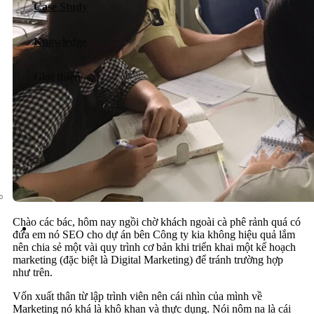
Case Study
Dịch vụ chăm sóc website
Knowledge
Giới thiệu
Giới thiệu
Tin tức
Sự kiện
Liên hệ
Chào các bác, hôm nay ngồi chờ khách ngoài cà phê rảnh quá có
đứa em nó SEO cho dự án bên Công ty kia không hiệu quả lắm
nên chia sẻ một vài quy trình cơ bản khi triển khai một kế hoạch
marketing (đặc biệt là Digital Marketing) để tránh trường hợp
như trên.
Vốn xuất thân từ lập trình viên nên cái nhìn của mình về
Marketing nó khá là khô khan và thực dụng. Nói nôm na là cái