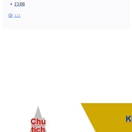
15/08
121