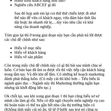
Hành trình khách hàng như nào?
Nghiên cứu ABCEF gì đó
Sau đó họp anh em lại coi thử thử chiến lược đi như
thế nào để vừa có khách ngay, vừa đảm bảo tính lâu
dài hoặc ăn nhanh rút lẹ,…tùy vào nhu cầu và khả
năng của doanh nghiệp.
Tóm gọn lại thì ở trong giai đoạn này bạn cần phải trả lời được
các chủ đề chính như sau:
Hiểu về mục tiêu
Hiểu về khách hàng
Hiểu về sản phẩm
Còn trong mấy chủ đề chính này có gì thì bài sau mình chia sẻ
luôn. Cơ bản bạn đã tìm ra được rồi thì việc tiếp cận khách hàng
trong tầm tay. Và đôi khi dễ lắm. Có những kế hoạch marketing
đánh phát thắng luôn. (Có mấy cái thì khó hơn – Tiêu biểu là
ngành giáo dục – Ngành này thì Marketing thường ngắn hạn
nhưng tái khởi động liên tục.)
Ok chốt lại, sau khi xong giai đoạn 1 thì bạn cũng hiểu sơ sơ
mình cần làm gì rồi. Nếu có đội ngũ chuyên môn nghiệp vụ cao
thì hoàn toàn có thể tra gần hết nhu cầu thị trường hiện có
(Không tính mấy cái nó ẩn, từ từ ở bước sau test nó cũng ra