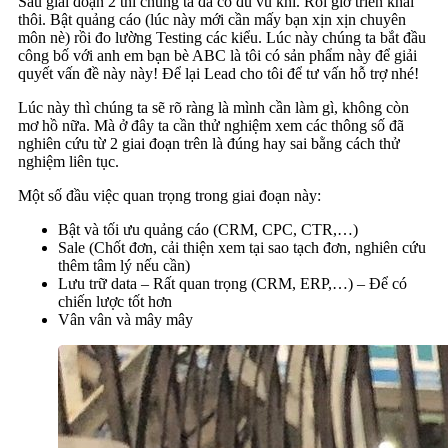
Sau giai đoạn 2 thì chúng ta đã có đủ vũ khí. Rồi giờ triển khai
thôi. Bật quảng cáo (lúc này mới cần mấy bạn xịn xịn chuyên
môn nè) rồi đo lường Testing các kiểu. Lúc này chúng ta bắt đầu
công bố với anh em bạn bè ABC là tôi có sản phẩm này để giải
quyết vấn đề này này! Để lại Lead cho tôi để tư vấn hỗ trợ nhé!
Lúc này thì chúng ta sẽ rõ ràng là mình cần làm gì, không còn
mơ hồ nữa. Mà ở đây ta cần thử nghiệm xem các thông số đã
nghiên cứu từ 2 giai đoạn trên là đúng hay sai bằng cách thử
nghiệm liên tục.
Một số đầu việc quan trọng trong giai đoạn này:
Bật và tối ưu quảng cáo (CRM, CPC, CTR,…)
Sale (Chốt đơn, cải thiện xem tại sao tạch đơn, nghiên cứu
thêm tâm lý nếu cần)
Lưu trữ data – Rất quan trọng (CRM, ERP,…) – Để có
chiến lược tốt hơn
Vân vân và mây mây