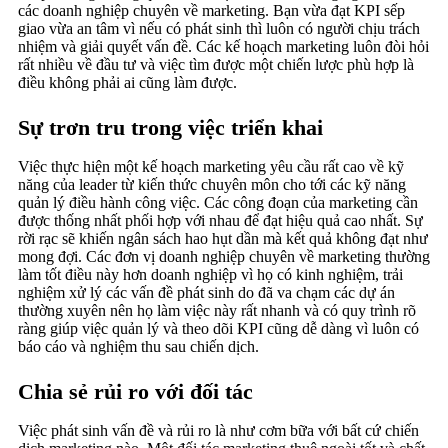
các doanh nghiệp chuyên về marketing. Bạn vừa đạt KPI sếp
giao vừa an tâm vì nếu có phát sinh thì luôn có người chịu trách
nhiệm và giải quyết vấn đề. Các kế hoạch marketing luôn đòi hỏi
rất nhiều về đầu tư và việc tìm được một chiến lược phù hợp là
điều không phải ai cũng làm được.
Sự trơn tru trong việc triển khai
Việc thực hiện một kế hoạch marketing yêu cầu rất cao về kỹ
năng của leader từ kiến thức chuyên môn cho tới các kỹ năng
quản lý điều hành công việc. Các công đoạn của marketing cần
được thống nhất phối hợp với nhau để đạt hiệu quả cao nhất. Sự
rời rạc sẽ khiến ngân sách hao hụt dần mà kết quả không đạt như
mong đợi. Các đơn vị doanh nghiệp chuyên về marketing thường
làm tốt điều này hơn doanh nghiệp vì họ có kinh nghiệm, trải
nghiệm xử lý các vấn đề phát sinh do đã va chạm các dự án
thường xuyên nên họ làm việc này rất nhanh và có quy trình rõ
ràng giúp việc quản lý và theo dõi KPI cũng dễ dàng vì luôn có
báo cáo và nghiệm thu sau chiến dịch.
Chia sẻ rủi ro với đối tác
Việc phát sinh vấn đề và rủi ro là như cơm bữa với bất cứ chiến