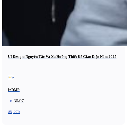
UI Design: Nguyên Tắc Và Xu Hướng Thiết Kế Giao Diện Năm 2025
InDMP
30/07
270