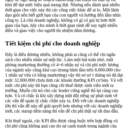
khó để đạt mức hiệu quả mong đợi. Nhưng nếu dành quá nhiều
thời gian cho việc này thì các công việc khác để ai lo. Một lãnh
đạo giỏi nên biết giới hạn của con người và hướng đến tầm nhìn
công ty. Là chủ doanh nghiệp, không có gì có giá trị hơn thời
gian của bạn, hãy cho mình ít thời gian rảnh đề suy nghĩ nhiều
điều và giao việc cho người tín nhiệm đảm đương.
Tiết kiệm chi phí cho doanh nghiệp
Đây là điều đương nhiên, không phải ai cũng có thể chi ngân
sách cho nhiều nhân sự một lúc. Làm một bài toán nhỏ, một
phòng marketing thường có 4~6 nhân sự và chi phí mức lương
của ngành này cũng khá cao (trung bình tầm trên 8.000.000 cho
1 nhân sự vừa có bằng marketing) vậy thì sơ sơ 1 tháng nó đã đạt
mức 32.000.000 chưa tính các khoản thưởng KPI cơ bản. Và với
mức chi phí này thì bạn cũng chỉ thuê được sinh viên mới ra
trường. Muốn chi trả cho các leader cứng nghề thì lại càng cao
hơn. Và có chắc là khi xây dựng một đội riêng sự phát sinh về
các vấn đề quản lý chắc chắn xảy ra. Đối với các doanh nghiệp
lớn thì vấn đề này dễ giải quyết hơn nhưng với các doanh nghiệp
mới, các starup tiềm năng thì vấn đề chi phí thật sự rất đau đầu.
Khi thuê ngoài, các KPI đều được ràng buộc trên hợp đồng và
chi phí cũng không quá cao do sự canh tranh trong ngành của