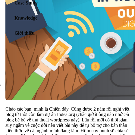
Case Study
Dịch vụ chăm sóc website
Knowledge
Giới thiệu
Giới thiệu
Tin tức
Sự kiện
Liên hệ
Chào các bạn, mình là Chiến đây. Cũng được 2 năm rồi nghỉ viết
blog từ thời còn làm dự án Itidea.org (chắc giờ ít ông nào nhớ cái
blog bé bé về thủ thuật wordpress này). Lâu rồi mới có thời gian
suy ngẫm về cuộc đời nên viết bài này để tự bổ trợ cho bản thân
kiến thức về cái ngành mình đang làm. Hôm nay mình sẽ chia sẻ