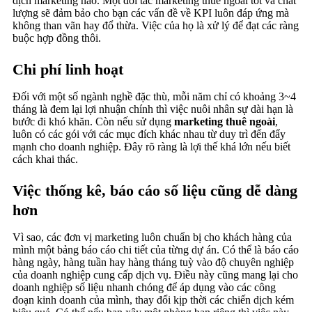
dịch marketing nào. Một đối tác marketing thuê ngoài tốt và chất
lượng sẽ đảm bảo cho bạn các vấn đề về KPI luôn đáp ứng mà
không than vãn hay đổ thừa. Việc của họ là xử lý để đạt các ràng
buộc hợp đồng thôi.
Chi phí linh hoạt
Đối với một số ngành nghề đặc thù, mỗi năm chỉ có khoảng 3~4
tháng là đem lại lợi nhuận chính thì việc nuôi nhân sự dài hạn là
bước đi khó khăn. Còn nếu sử dụng
marketing thuê ngoài
,
luôn có các gói với các mục đích khác nhau từ duy trì đến đẩy
mạnh cho doanh nghiệp. Đây rõ ràng là lợi thế khá lớn nếu biết
cách khai thác.
Việc thống kê, báo cáo số liệu cũng dễ dàng
hơn
Vì sao, các đơn vị marketing luôn chuẩn bị cho khách hàng của
mình một bảng báo cáo chi tiết của từng dự án. Có thể là báo cáo
hàng ngày, hàng tuần hay hàng tháng tuỳ vào độ chuyên nghiệp
của doanh nghiệp cung cấp dịch vụ. Điều này cũng mang lại cho
doanh nghiệp số liệu nhanh chóng để áp dụng vào các công
đoạn kinh doanh của mình, thay đổi kịp thời các chiến dịch kém