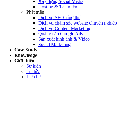
Xây dựng Social Media
Hosting & Tên miền
Phát triển
Dịch vụ SEO tổng thể
Dịch vụ chăm sóc website chuyên nghiệp
Dịch vụ Content Marketing
Quảng cáo Google Ads
Sản xuất hình ảnh & Video
Social Marketing
Case Study
Knowledge
Giới thiệu
Sự kiện
Tin tức
Liên hệ