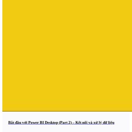
Bắt đầu với Power BI Desktop (Part 2) – Kết nối và xử lý dữ liệu