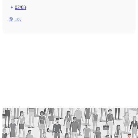
02/03
106