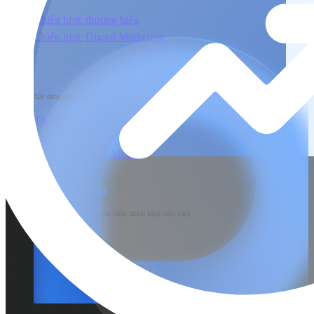
Chiến lược thương hiệu
Chiến lược Digital Marketing
Xây dựng
Xây dựng trải nghiệm người dùng đầu cuối tương tác với sản phẩm & dịch vụ
Thiết kế nhận diện thương hiệu
Thiết kế & Lập trình website
Xây dựng Social Media
Phát triển
Phát triển thương hiệu, tìm kiếm khách hàng tiềm năng
SEO
Content Marketing
Social Marketing
Sản xuất hình ảnh & Video
Quảng cáo trả phí