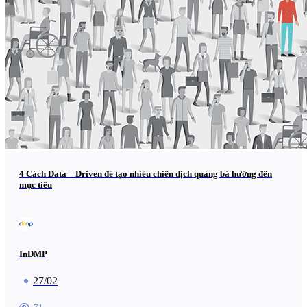
4 Cách Data – Driven để tạo nhiều chiến dịch quảng bá hướng đến
mục tiêu
InDMP
27/02