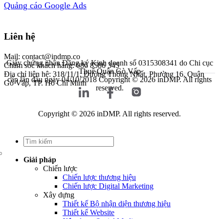
Quảng cáo Google Ads
Liên hệ
Mail: contact@indmp.co
Giấy chứng nhận Đăng ký Kinh doanh số 0315308341 do Chi cục
Chăm sóc khách hàng: 086 8586 345
Thuế Quận Gò Vấp
Địa chỉ liên hệ: 318/11/1, Đường Thống Nhất, Phường 16, Quận
cấp lần đầu ngày 04/10/2018
Copyright © 2026 inDMP. All rights
Gò Vấp, TP. Hồ Chí Minh
reserved.
Copyright © 2026 inDMP. All rights reserved.
Giải pháp
Chiến lược
Chiến lược thương hiệu
Chiến lược Digital Marketing
Xây dựng
Thiết kế Bộ nhận diện thương hiệu
Thiết kế Website