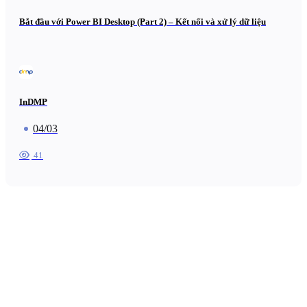
Bắt đầu với Power BI Desktop (Part 2) – Kết nối và xử lý dữ liệu
InDMP
04/03
41