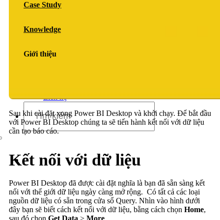
Case Study
Dịch vụ chăm sóc website
Knowledge
Giới thiệu
Giới thiệu
Tin tức
Sự kiện
Liên hệ
Sau khi cài đặt xong Power BI Desktop và khởi chạy. Để bắt đầu
với Power BI Desktop chúng ta sẽ tiến hành kết nối với dữ liệu
cần tạo báo cáo.
Kết nối với dữ liệu
Power BI Desktop đã được cài đặt nghĩa là bạn đã sẵn sàng kết
nối với thế giới dữ liệu ngày càng mở rộng. Có tất cả các loại
nguồn dữ liệu có sẵn trong cửa sổ Query. Nhìn vào hình dưới
đây bạn sẽ biết cách kết nối với dữ liệu, bằng cách chọn
Home
,
sau đó chọn
Get Data
>
More
.