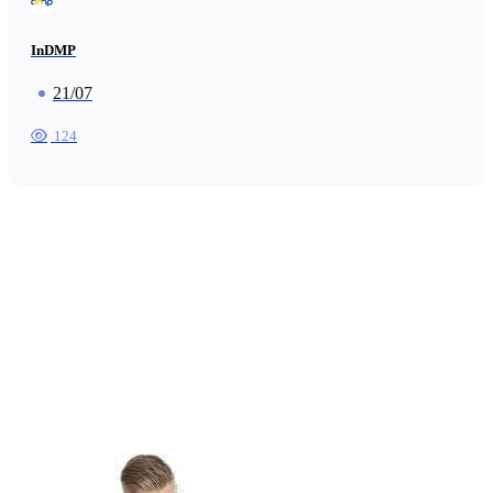
InDMP
21/07
124