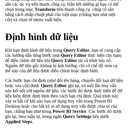
sẵn các tác vụ trên thanh công cụ. Hầu hết những gì bạn có thể
chọn trong mục
Transform
trên thanh công cụ cũng có sẵn
bằng cách nhấp chuột phải vào một mục (chẳng hạn như một
cột) và chọn từ menu xuất hiện.
Định hình dữ liệu
Khi bạn định hình dữ liệu trong
Query Editor
, bạn sẽ cung cấp
các hướng dẫn từng bước (mà
Query Editor
thực hiện cho bạn)
để điều chỉnh dữ liệu khi
Query Editor
tải và trình bày nó.
Nguồn dữ liệu gốc không bị ảnh hưởng, chỉ có chế độ xem cụ
thể này của dữ liệu được điều chỉnh hoặc định hình.
Các bước bạn chỉ định (như đổi tên bảng, chuyển đổi loại dữ liệu
hoặc xóa cột) được
Query Editor
ghi lại, và mỗi lần truy vấn
này kết nối với nguồn dữ liệu, các bước đó được thực hiện để dữ
liệu luôn được định hình theo cách bạn chỉ định. Quá trình này
xảy ra bất cứ khi nào bạn sử dụng truy vấn trong Power BI
Desktop hoặc cho bất kỳ ai sử dụng truy vấn được chia sẻ của
bạn, chẳng hạn như trong
Power BI Service
. Các bước đó được
ghi lại, theo tuần tự, trong ngăn
Query Settings
bên dưới
Applied Steps
.