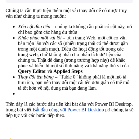
Chúng ta cần thực hiện thêm một vài thay đổi để có được truy
vấn như chúng ta mong muốn:
Xóa cột đầu tiên
– chúng ta không cần phải có cột này, nó
chỉ bao gồm các hàng dư thừa
Khắc phục một vài lỗi
– trên trang Web, một cột có văn
bản trộn lẫn với các số (nhiều trạng thái có thể được gắn
trong một danh mục). Điều đó hoạt động tốt trong các
trang web, chứ không phải cho phân tích dữ liệu của
chúng ta. Thật dễ dàng (trong trường hợp này) để khắc
phục và hiển thị một số tính năng và khả năng thú vị của
Query Editor
và
Applied Steps
Thay đổi tên bảng
– “Table 0” không phải là một mô tả
hữu ích, bạn nên thay đổi một cái tên đơn giản có thể mô
tả tốt hơn về nội dung mà bạn đang làm.
Trên đây là các bước đầu tiên khi bắt đầu với Power BI Desktop,
trong bài viết
Bắt đầu cùng với Power BI Desktop p3
chúng ta sẽ
tiếp tục với các bước tiếp theo.