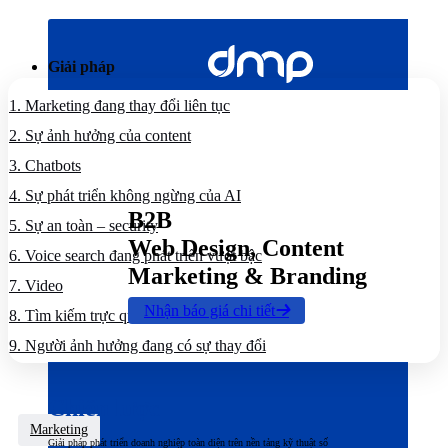
Bỏ
qua
nội
Giải pháp
dung
1.
Marketing đang thay đổi liên tục
2.
Sự ảnh hưởng của content
3.
Chatbots
4.
Sự phát triển không ngừng của AI
B2B
5.
Sự an toàn – security
Web Design, Content
6.
Voice search đang phát triển vượt bậc
Marketing & Branding
7.
Video
Nhận báo giá chi tiết
8.
Tìm kiếm trực quan đang phát triển
9.
Người ảnh hưởng đang có sự thay đổi
Chiến lược
Marketing
Giải pháp phát triển doanh nghiệp toàn diện trên nền tảng kỹ thuật số