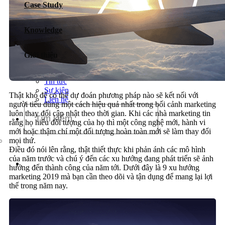
Case Study
Dịch vụ chăm sóc website
Knowledge
Giới thiệu
Giới thiệu
Tin tức
Sự kiện
Thật khó để có thể dự đoán phương pháp nào sẽ kết nối với
Liên hệ
người tiêu dùng một cách hiệu quả nhất trong bối cảnh marketing
luôn thay đổi cập nhật theo thời gian. Khi các nhà marketing tin
rằng họ hiểu đối tượng của họ thì một công nghệ mới, hành vi
mới hoặc thậm chí một đối tượng hoàn toàn mới sẽ làm thay đổi
mọi thứ.
Điều đó nói lên rằng, thật thiết thực khi phản ánh các mô hình
của năm trước và chú ý đến các xu hướng đang phát triển sẽ ảnh
hưởng đến thành công của năm tới. Dưới đây là 9 xu hướng
marketing 2019 mà bạn cần theo dõi và tận dụng để mang lại lợi
thế trong năm nay.