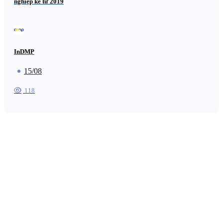
nghiệp kể từ 2019
InDMP
15/08
118