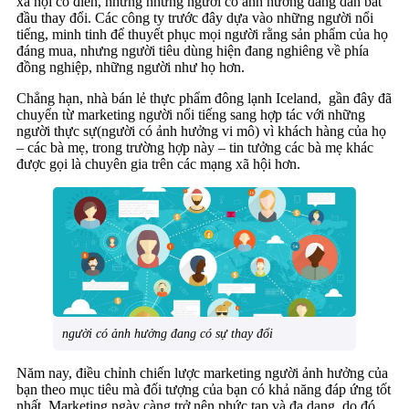
xã hội cổ điển, nhưng những người có ảnh hưởng đang dần bắt
đầu thay đổi. Các công ty trước đây dựa vào những người nổi
tiếng, minh tinh để thuyết phục mọi người rằng sản phẩm của họ
đáng mua, nhưng người tiêu dùng hiện đang nghiêng về phía
đồng nghiệp, những người như họ hơn.
Chẳng hạn, nhà bán lẻ thực phẩm đông lạnh Iceland, gần đây đã
chuyển từ marketing người nổi tiếng sang hợp tác với những
người thực sự(người có ảnh hưởng vi mô) vì khách hàng của họ
– các bà mẹ, trong trường hợp này – tin tưởng các bà mẹ khác
được gọi là chuyên gia trên các mạng xã hội hơn.
người có ảnh hưởng đang có sự thay đổi
Năm nay, điều chỉnh chiến lược marketing người ảnh hưởng của
bạn theo mục tiêu mà đối tượng của bạn có khả năng đáp ứng tốt
nhất. Marketing ngày càng trở nên phức tạp và đa dạng, do đó