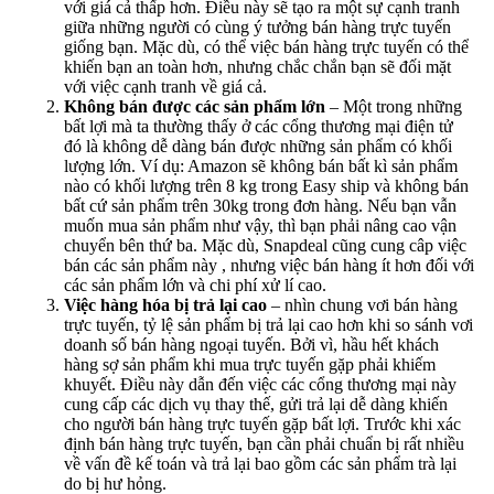
với giá cả thấp hơn. Điều này sẽ tạo ra một sự cạnh tranh
giữa những người có cùng ý tưởng bán hàng trực tuyến
giống bạn. Mặc dù, có thể việc bán hàng trực tuyến có thể
khiến bạn an toàn hơn, nhưng chắc chắn bạn sẽ đối mặt
với việc cạnh tranh về giá cả.
Không bán được các sản phẩm lớn
– Một trong những
bất lợi mà ta thường thấy ở các cổng thương mại điện tử
đó là không dễ dàng bán được những sản phẩm có khối
lượng lớn. Ví dụ: Amazon sẽ không bán bất kì sản phẩm
nào có khối lượng trên 8 kg trong Easy ship và không bán
bất cứ sản phẩm trên 30kg trong đơn hàng. Nếu bạn vẫn
muốn mua sản phẩm như vậy, thì bạn phải nâng cao vận
chuyển bên thứ ba. Mặc dù, Snapdeal cũng cung câp việc
bán các sản phẩm này , nhưng việc bán hàng ít hơn đối với
các sản phẩm lớn và chi phí xử lí cao.
Việc hàng hóa bị trả lại cao
– nhìn chung vơi bán hàng
trực tuyến, tỷ lệ sản phẩm bị trả lại cao hơn khi so sánh vơi
doanh số bán hàng ngoại tuyến. Bởi vì, hầu hết khách
hàng sợ sản phẩm khi mua trực tuyến gặp phải khiếm
khuyết. Điều này dẫn đến việc các cổng thương mại này
cung cấp các dịch vụ thay thế, gửi trả lại dễ dàng khiến
cho người bán hàng trực tuyến gặp bất lợi. Trước khi xác
định bán hàng trực tuyến, bạn cần phải chuẩn bị rất nhiều
về vấn đề kế toán và trả lại bao gồm các sản phẩm trà lại
do bị hư hỏng.