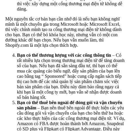
thì việc xây dựng một cổng thương mại điện tử không dễ
dàng.
Một nguyên tắc cơ bản bạn cần nhớ đó là nếu bạn không nghĩ
mình là một chuyên gia trong Microsoft hoặc Microsoft Excel,
thì việc chính mình tạo ra cổng thương mại điện tử không dành
cho bạn. Bạn có thể bỏ khóa học này, nhưng vẫn có một con
đường khác để bạn chọn. Nếu bạn vẫn muốn làm, thì
Shopify.com là một lựa chọn thích hợp.
Bạn có thể thương lượng với các cổng thông tin
– Có
rất nhiều lựa chọn trong thương mại điện tử để tăng doanh
số của bạn. Nếu bạn đã sẵn sàng đầu tư, thì bạn có thể
mua các quảng cáo biểu ngữ, đẩy sản phẩm của bạn lên
cao bằng tag “ Sponsored” hoặc cung cấp ngân sách tiếp
thị cao hơn để các nhà quản lý sản phẩm chăm sóc việc
bán sản phẩm của bạn. Điều này đảm bảo rằng ngay cả
khi bạn là một công ty mới, bạn vẫn sẽ nhận được doanh
số bán hàng tốt.
Bạn có thể thuê bên ngoài để đóng gói và vận chuyển
sản phẩm
– Bạn nên thuê bên ngoài để thực hiện các yêu
cầu đóng gói và vận chuyển của bạn cho bên thứ ba hoặc
các kho thực hiện của các cổng thương mại điện tử. Ví dụ,
Amazon có FBA được hoàn thành bởi Amazon, Snapdeal
có SD plus và Flipkart có Flipkart Advantage. Điều này