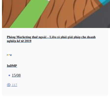
Phòng Marketing thuê ngoài – Liệu có phải giải pháp cho doanh
nghiệp kể từ 2019
InDMP
15/08
117