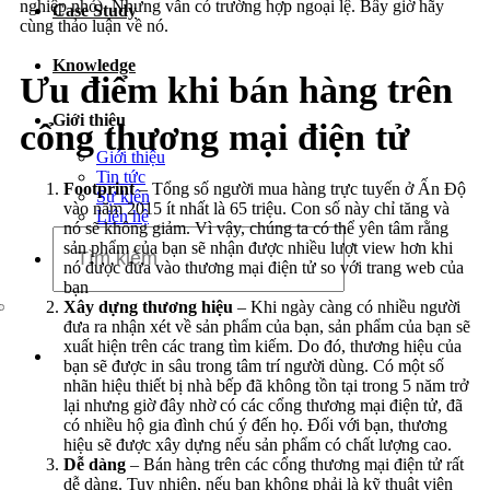
nghiệp nhỏ). Nhưng vẫn có trường hợp ngoại lệ. Bây giờ hãy
Case Study
Dịch vụ chăm sóc website
cùng thảo luận về nó.
Knowledge
Ưu điểm khi bán hàng trên
Giới thiệu
cổng thương mại điện tử
Giới thiệu
Tin tức
Footprint
– Tổng số người mua hàng trực tuyến ở Ấn Độ
Sự kiện
vào năm 2015 ít nhất là 65 triệu. Con số này chỉ tăng và
Liên hệ
nó sẽ không giảm. Vì vậy, chúng ta có thể yên tâm rằng
sản phẩm của bạn sẽ nhận được nhiều lượt view hơn khi
nó được đưa vào thương mại điện tử so với trang web của
bạn
Xây dựng thương
hiệu
– Khi ngày càng có nhiều người
đưa ra nhận xét về sản phẩm của bạn, sản phẩm của bạn sẽ
xuất hiện trên các trang tìm kiếm. Do đó, thương hiệu của
bạn sẽ được in sâu trong tâm trí người dùng. Có một số
nhãn hiệu thiết bị nhà bếp đã không tồn tại trong 5 năm trở
lại nhưng giờ đây nhờ có các cổng thương mại điện tử, đã
có nhiều hộ gia đình chú ý đến họ. Đối với bạn, thương
hiệu sẽ được xây dựng nếu sản phẩm có chất lượng cao.
Dễ dàng
– Bán hàng trên các cổng thương mại điện tử rất
dễ dàng. Tuy nhiên, nếu bạn không phải là kỹ thuật viên