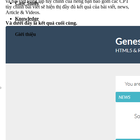
và bài viết vòng lặp tùy chỉnh của riêng bạn bao gồm các CPT
Case Study
Dịch vụ chăm sóc website
tùy chỉnh bài viết sẽ hiện thị đầy đủ kết quả của bài viết, news,
Article & Videos.
Knowledge
Và dưới đây là kết quả cuối cùng.
Giới thiệu
Giới thiệu
Tin tức
Sự kiện
Liên hệ