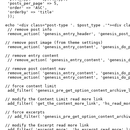
 'posts_per_page' => 5,

 'order' => 'ASC',

 'orderby' => 'title'

 ));

echo '<div class="post-type '. $post_type .'"><div cla
 // remove post info

 remove_action( 'genesis_entry_header', 'genesis_post_
// remove post image (from theme settings)

 remove_action( 'genesis_entry_content', 'genesis_do_p
// remove entry content

 // remove_action( 'genesis_entry_content', 'genesis_d
// remove post content nav

 remove_action( 'genesis_entry_content', 'genesis_do_p
 remove_action( 'genesis_entry_content', 'genesis_do_p
// force content limit

 add_filter( 'genesis_pre_get_option_content_archive_l
// modify the Content Limit read more link

 add_filter( 'get_the_content_more_link', 'hs_read_mor
// force excerpts

 // add_filter( 'genesis_pre_get_option_content_archiv
// modify the Excerpt read more link

 add_filter( 'excerpt_more', 'hs_excerpt_read_more' );