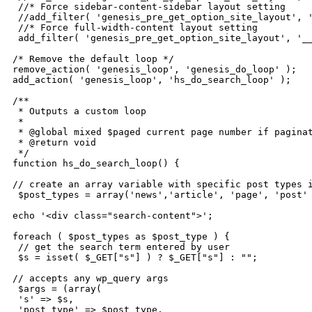
 //* Force sidebar-content-sidebar layout setting

 //add_filter( 'genesis_pre_get_option_site_layout', '
 //* Force full-width-content layout setting

 add_filter( 'genesis_pre_get_option_site_layout', '__
/* Remove the default loop */

remove_action( 'genesis_loop', 'genesis_do_loop' );

add_action( 'genesis_loop', 'hs_do_search_loop' );

/**

 * Outputs a custom loop

 *

 * @global mixed $paged current page number if paginat
 * @return void

 */

function hs_do_search_loop() {

// create an array variable with specific post types i
 $post_types = array('news','article', 'page', 'post' 
echo '<div class="search-content">';

foreach ( $post_types as $post_type ) {

 // get the search term entered by user

 $s = isset( $_GET["s"] ) ? $_GET["s"] : "";

// accepts any wp_query args

 $args = (array(

 's' => $s,

 'post_type' => $post_type,
