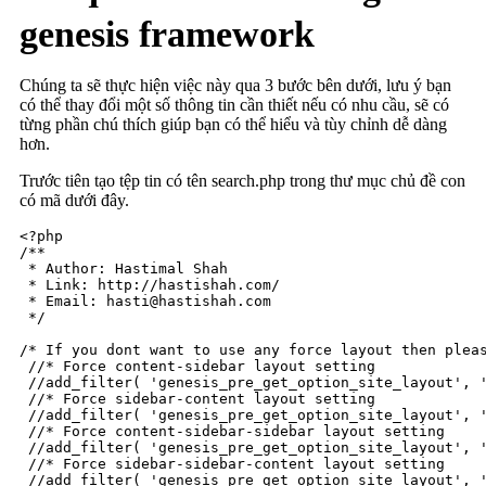
genesis framework
Chúng ta sẽ thực hiện việc này qua 3 bước bên dưới, lưu ý bạn
có thể thay đổi một số thông tin cần thiết nếu có nhu cầu, sẽ có
từng phần chú thích giúp bạn có thể hiểu và tùy chỉnh dễ dàng
hơn.
Trước tiên tạo tệp tin có tên search.php trong thư mục chủ đề con
có mã dưới đây.
<?php

/**

 * Author: Hastimal Shah

 * Link: http://hastishah.com/

 * Email: hasti@hastishah.com

 */

/* If you dont want to use any force layout then pleas
 //* Force content-sidebar layout setting

 //add_filter( 'genesis_pre_get_option_site_layout', '
 //* Force sidebar-content layout setting

 //add_filter( 'genesis_pre_get_option_site_layout', '
 //* Force content-sidebar-sidebar layout setting

 //add_filter( 'genesis_pre_get_option_site_layout', '
 //* Force sidebar-sidebar-content layout setting

 //add_filter( 'genesis_pre_get_option_site_layout', '