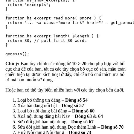
function hs_show_excerpts() {

 return 'excerpts';

}

function hs_excerpt_read_more( $more ) {

 return '... <a class="more-link" href="' . get_permal
}

function hs_excerpt_length( $length ) {

 return 30; // pull first 30 words

}

genesis();
Chú ý:
Bạn tùy chỉnh các dòng từ
10 > 20
cho phụ hợp với bố
cục chủ đề của bạn, tất cả các tùy chọn bố cục có sẵn, mẫu toàn
chiều hiện tại được kích hoạt ở đây, chỉ cần bỏ chú thích mã bố
trí mà bạn muốn sử dụng.
Hoặc bạn có thể tùy biến nhiều hơn với các tùy chọn bên dưới.
Loại bỏ thông tin đăng –
Dòng số 54
Xóa bài đăng nổi bật –
Dòng số 57
Loại bỏ nội dung bài đăng –
Dòng số 60
Xoá nội dung đăng bài Nav –
Dòng 63 & 64
Sửa đổi giới hạn nội dung –
Dòng số 67
Sửa đổi giới hạn nội dung Đọc thêm Link –
Dòng số 70
Huỷ Nội dung Nội dung –
Dòng số 73