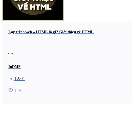
Lập trình web – HTML là gì? Giới thiệu về HTML
InDMP
12/01
146