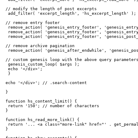
// modify the length of post excerpts

 add_filter( 'excerpt_length', 'hs_excerpt_length' );

// remove entry footer

 remove_action( 'genesis_entry_footer', 'genesis_entry
 remove_action( 'genesis_entry_footer', 'genesis_entry
 remove_action( 'genesis_entry_footer', 'genesis_post_
// remove archive pagination

 remove_action( 'genesis_after_endwhile', 'genesis_pos
// custom genesis loop with the above query parameters
 genesis_custom_loop( $args );

 echo '</div>';

 }

echo '</div>'; // .search-content

}

function hs_content_limit() {

 return '150'; // number of characters

}

function hs_read_more_link() {

 return '... <a class="more-link" href="' . get_permal
}
