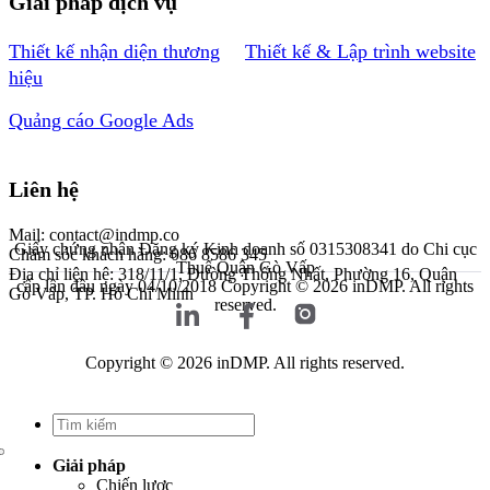
Giải pháp dịch vụ
Thiết kế nhận diện thương
Thiết kế & Lập trình website
hiệu
Quảng cáo Google Ads
Liên hệ
Mail: contact@indmp.co
Giấy chứng nhận Đăng ký Kinh doanh số 0315308341 do Chi cục
Chăm sóc khách hàng: 086 8586 345
Thuế Quận Gò Vấp
Địa chỉ liên hệ: 318/11/1, Đường Thống Nhất, Phường 16, Quận
cấp lần đầu ngày 04/10/2018
Copyright © 2026 inDMP. All rights
Gò Vấp, TP. Hồ Chí Minh
reserved.
Copyright © 2026 inDMP. All rights reserved.
Giải pháp
Chiến lược