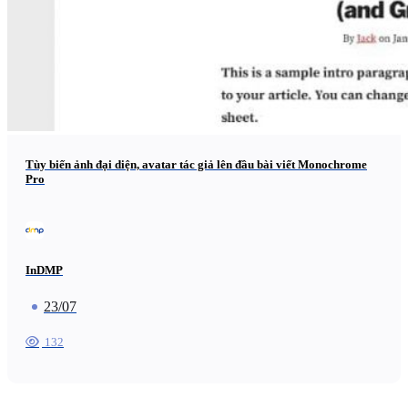
Tùy biến ảnh đại diện, avatar tác giả lên đầu bài viết Monochrome
Pro
InDMP
23/07
132