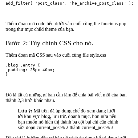
add_filter( 'post_class', 'he_archive_post_class' );
Thêm đoạn mã code bên dưới vào cuối cùng file funcions.php
trong thư mục child theme của bạn.
Bước 2: Tùy chỉnh CSS cho nó.
Thêm đoạn mã CSS sau vào cuối cùng file style.css
.blog .entry {

 padding: 35px 40px;

}
Đó là tất cả những gì bạn cần làm để chia bài viết mới của bạn
thành 2,3 lưới khác nhau.
Lưu ý:
Mã trên đã áp dụng chế độ xem dạng lưới
tới khu vực blog, lưu trữ, doanh mục, hơn nữa nếu
bạn muốn nó hiển thị thành ba cột bại chỉ cần chỉnh
sửa đoạn current_post% 2 thành current_post% 3.
Đây chỉ là hướng dẫn cơ bản về cách áp dụng bố trí dạng lưới