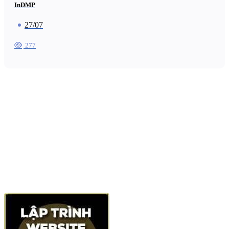
InDMP
27/07
277