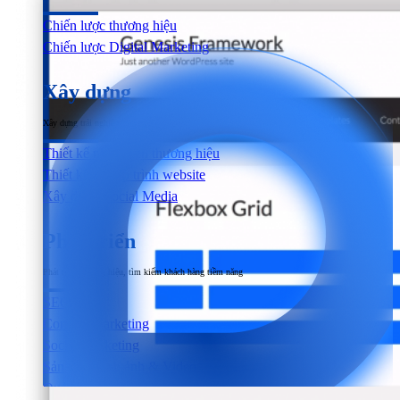
Chiến lược thương hiệu
Chiến lược Digital Marketing
Xây dựng
Xây dựng trải nghiệm người dùng đầu cuối tương tác với sản phẩm & dịch vụ
Thiết kế nhận diện thương hiệu
Thiết kế & Lập trình website
Xây dựng Social Media
Phát triển
Phát triển thương hiệu, tìm kiếm khách hàng tiềm năng
SEO
Content Marketing
Social Marketing
Sản xuất hình ảnh & Video
Quảng cáo trả phí