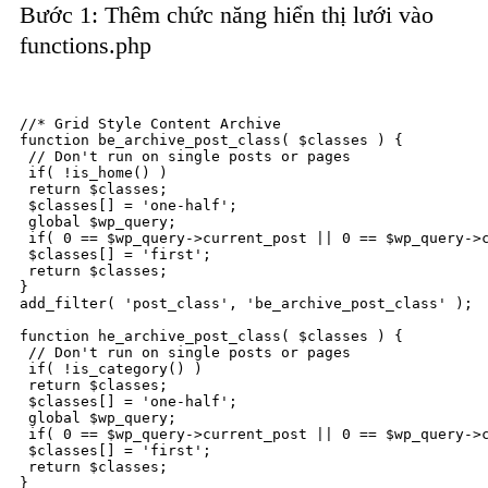
Bước 1: Thêm chức năng hiển thị lưới vào
functions.php
//* Grid Style Content Archive 

function be_archive_post_class( $classes ) {

 // Don't run on single posts or pages

 if( !is_home() ) 

 return $classes;

 $classes[] = 'one-half';

 global $wp_query;

 if( 0 == $wp_query->current_post || 0 == $wp_query->c
 $classes[] = 'first';

 return $classes;

}

add_filter( 'post_class', 'be_archive_post_class' );

function he_archive_post_class( $classes ) {

 // Don't run on single posts or pages

 if( !is_category() )

 return $classes;

 $classes[] = 'one-half';

 global $wp_query;

 if( 0 == $wp_query->current_post || 0 == $wp_query->c
 $classes[] = 'first';

 return $classes;

}
