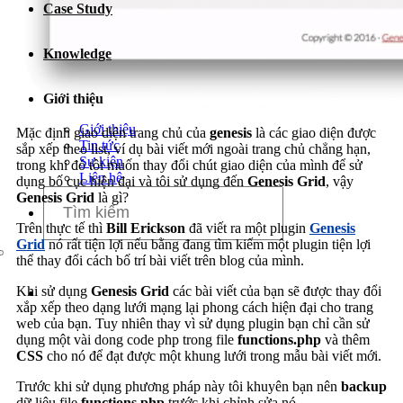
Case Study
Dịch vụ chăm sóc website
Knowledge
Giới thiệu
Giới thiệu
Mặc định giao diện trang chủ của
genesis
là các giao diện được
Tin tức
sắp xếp theo list, ví dụ bài viết mới ngoài trang chủ chẳng hạn,
Sự kiện
trong khi đó tôi muốn thay đổi chút giao diện của mình để sử
Liên hệ
dụng bố cục hiện đại và tôi sử dụng đến
Genesis Grid
, vậy
Genesis Grid
là gì?
Trên thực tế thì
Bill Erickson
đã viết ra một plugin
Genesis
Grid
nó rất tiện lợi nếu bằng đang tìm kiếm một plugin tiện lợi
thể thay đổi cách bố trí bài viết trên blog của mình.
Khi sử dụng
Genesis Grid
các bài viết của bạn sẽ được thay đổi
xắp xếp theo dạng lưới mạng lại phong cách hiện đại cho trang
web của bạn. Tuy nhiên thay vì sử dụng plugin bạn chỉ cần sử
dụng một vài dong code php trong file
functions.php
và thêm
CSS
cho nó để đạt được một khung lưới trong mẫu bài viết mới.
Trước khi sử dụng phương pháp này tôi khuyên bạn nên
backup
dữ liệu file
functions.php
trước khi chỉnh sửa nó.