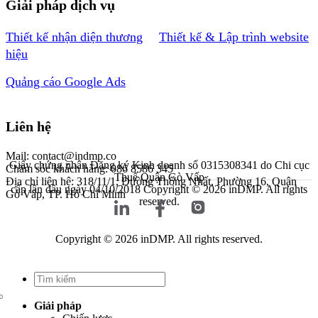
Giải pháp dịch vụ
Thiết kế nhận diện thương
Thiết kế & Lập trình website
hiệu
Quảng cáo Google Ads
Liên hệ
Mail: contact@indmp.co
Giấy chứng nhận Đăng ký Kinh doanh số 0315308341 do Chi cục
Chăm sóc khách hàng: 086 8586 345
Thuế Quận Gò Vấp
Địa chỉ liên hệ: 318/11/1, Đường Thống Nhất, Phường 16, Quận
cấp lần đầu ngày 04/10/2018
Copyright © 2026 inDMP. All rights
Gò Vấp, TP. Hồ Chí Minh
reserved.
Copyright © 2026 inDMP. All rights reserved.
Giải pháp