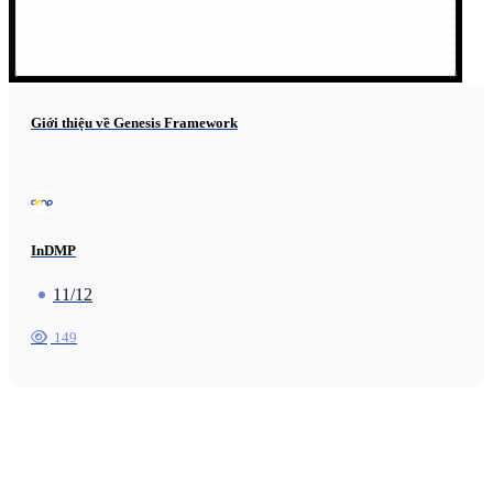
Giới thiệu về Genesis Framework
InDMP
11/12
149