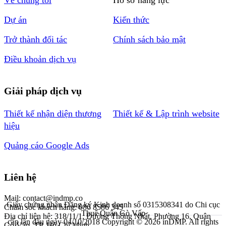
Về chúng tôi
Hồ sơ năng lực
Dự án
Kiến thức
Trở thành đối tác
Chính sách bảo mật
Điều khoản dịch vụ
Giải pháp dịch vụ
Thiết kế nhận diện thương
Thiết kế & Lập trình website
hiệu
Quảng cáo Google Ads
Liên hệ
Mail: contact@indmp.co
Giấy chứng nhận Đăng ký Kinh doanh số 0315308341 do Chi cục
Chăm sóc khách hàng: 086 8586 345
Thuế Quận Gò Vấp
Địa chỉ liên hệ: 318/11/1, Đường Thống Nhất, Phường 16, Quận
cấp lần đầu ngày 04/10/2018
Copyright © 2026 inDMP. All rights
Gò Vấp, TP. Hồ Chí Minh