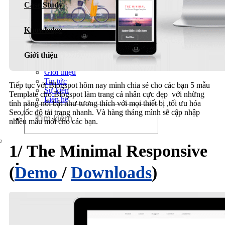
Case Study
Dịch vụ chăm sóc website
Knowledge
Giới thiệu
Giới thiệu
Tin tức
Tiếp tục với Blogspot hôm nay mình chia sẻ cho các bạn 5 mẫu
Sự kiện
Template cho Blogspot làm trang cá nhân cực đẹp với những
Liên hệ
tính năng nổi bật như tương thích với mọi thiết bị ,tối ưu hóa
Seo,tốc độ tải trang nhanh. Và hàng tháng mình sẽ cập nhập
nhiều mẫu mới cho các bạn.
1/ The Minimal Responsive
(
Demo
/
Downloads
)