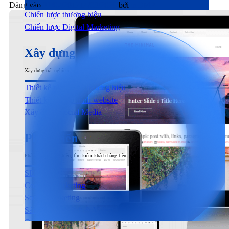
Đăng vào
31/07/2017
14/03/2026
bởi
inDMP
Chiến lược thương hiệu
Chiến lược Digital Marketing
Xây dựng
Xây dựng trải nghiệm người dùng đầu cuối tương tác với sản phẩm & dịch vụ
Thiết kế nhận diện thương hiệu
Thiết kế & Lập trình website
Xây dựng Social Media
Phát triển
Phát triển thương hiệu, tìm kiếm khách hàng tiềm năng
SEO
Content Marketing
Social Marketing
Sản xuất hình ảnh & Video
Quảng cáo trả phí