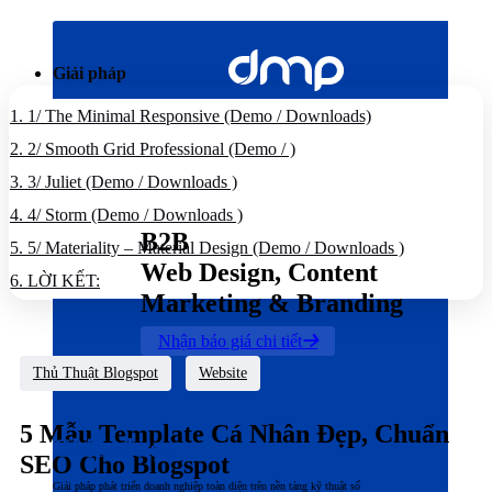
Bỏ
qua
nội
Giải pháp
dung
1.
1/ The Minimal Responsive (Demo / Downloads)
2.
2/ Smooth Grid Professional (Demo / )
3.
3/ Juliet (Demo / Downloads )
4.
4/ Storm (Demo / Downloads )
B2B
5.
5/ Materiality – Material Design (Demo / Downloads )
Web Design, Content
6.
LỜI KẾT:
Marketing & Branding
Nhận báo giá chi tiết
Thủ Thuật Blogspot
Website
5 Mẫu Template Cá Nhân Đẹp, Chuẩn
Chiến lược
SEO Cho Blogspot
Giải pháp phát triển doanh nghiệp toàn diện trên nền tảng kỹ thuật số