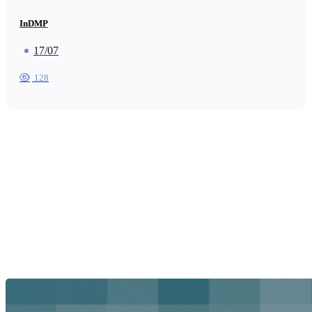
InDMP
17/07
128