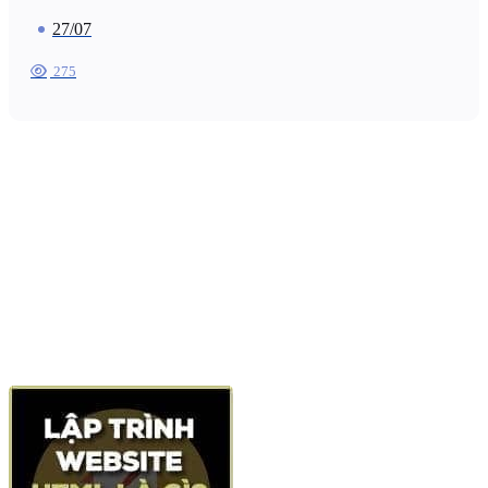
27/07
275