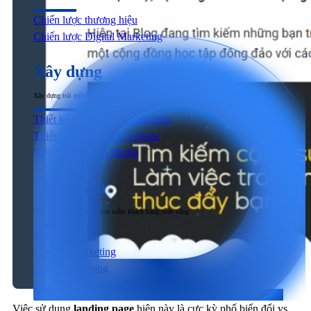
Chiến lược thương hiệu
Chiến lược Digital Marketing
Xây dựng
Xây dựng trải nghiệm người dùng đầu cuối tương tác với sản phẩm & dịch vụ
Thiết kế nhận diện thương hiệu
Thiết kế & Lập trình website
Xây dựng Social Media
Phát triển
Phát triển thương hiệu, tìm kiếm khách hàng tiềm năng
SEO
Content Marketing
Social Marketing
Sản xuất hình ảnh & Video
Quảng cáo trả phí
Việc sử dụng
landing page
hiện này là cực kỳ phố biến đối vs