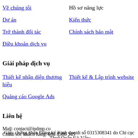
Về chúng tôi
Hồ sơ năng lực
Dự án
Kiến thức
Trở thành đối tác
Chính sách bảo mật
Điều khoản dịch vụ
Giải pháp dịch vụ
Thiết kế nhận diện thương
Thiết kế & Lập trình website
hiệu
Quảng cáo Google Ads
Liên hệ
Mail: contact@indmp.co
Giấy chứng nhận Đăng ký Kinh doanh số 0315308341 do Chi cục
Chăm sóc khách hàng: 086 8586 345
Thuế Quận Gò Vấp