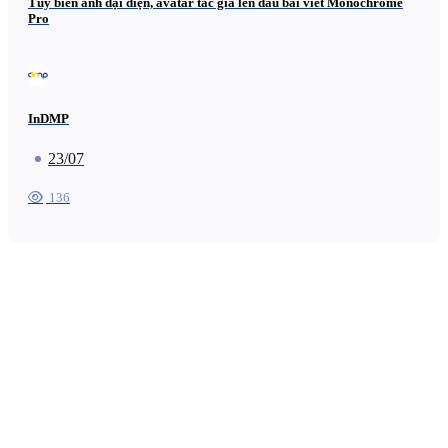
Tùy biến ảnh đại diện, avatar tác giả lên đầu bài viết Monochrome
Pro
InDMP
23/07
136