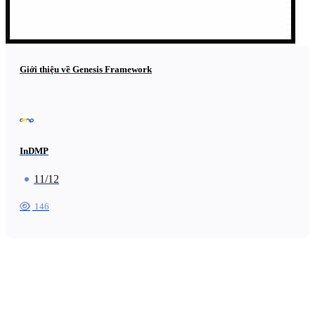
Giới thiệu về Genesis Framework
InDMP
11/12
146