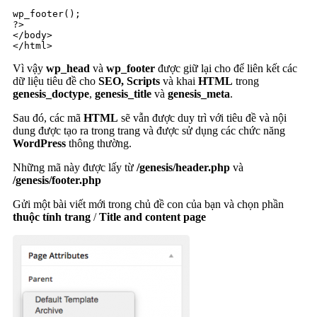
wp_footer();

?>

</body>

</html>
Vì vậy
wp_head
và
wp_footer
được giữ lại cho để liên kết các
dữ liệu tiêu đề cho
SEO, Scripts
và khai
HTML
trong
genesis_doctype
,
genesis_title
và
genesis_meta
.
Sau đó, các mã
HTML
sẽ vẫn được duy trì với tiêu đề và nội
dung được tạo ra trong trang và được sử dụng các chức năng
WordPress
thông thường.
Những mã này được lấy từ
/genesis/header.php
và
/genesis/footer.php
Gửi một bài viết mới trong chủ đề con của bạn và chọn phần
thuộc tính trang
/
Title and content page