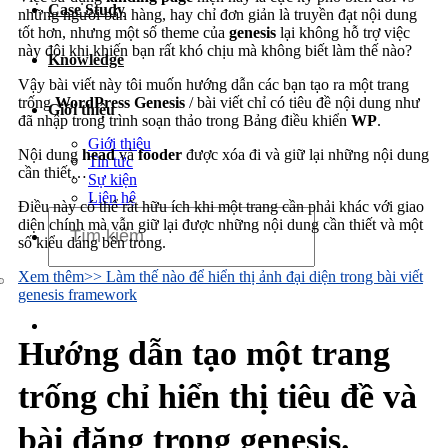
Case Study
Dịch vụ chăm sóc website
những người bán hàng, hay chỉ đơn giản là truyền đạt nội dung
tốt hơn, nhưng một số theme của
genesis
lại không hỗ trợ việc
này đôi khi khiến bạn rất khó chịu mà không biết làm thế nào?
Knowledge
Vậy bài viết này tôi muốn hướng dẫn các bạn tạo ra một trang
trống
WordPress Genesis
/ bài viết chỉ có tiêu đề nội dung như
Giới thiệu
đã nhập trong trình soạn thảo trong Bảng điều khiển
WP
.
Giới thiệu
Nội dung
head
và
fooder
được xóa đi và giữ lại những nội dung
Tin tức
cần thiết…
Sự kiện
Liên hệ
Điều này có thể rất hữu ích khi một trang cần phải khác với giao
diện chính mà vẫn giữ lại được những nội dung cần thiết và một
số kiểu dáng bên trong.
Xem thêm>> Làm thế nào để hiển thị ảnh đại diện trong bài viết
genesis framework
Hướng dẫn tạo một trang
trống chỉ hiển thị tiêu đề và
bài đăng trong genesis.