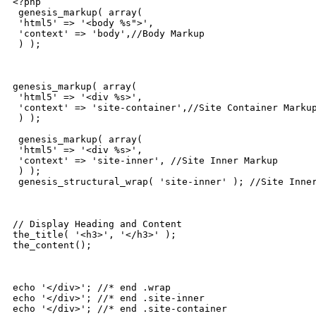
<?php

 genesis_markup( array(

 'html5' => '<body %s">',

 'context' => 'body',//Body Markup

 ) );

genesis_markup( array(

 'html5' => '<div %s>',

 'context' => 'site-container',//Site Container Markup
 ) );

 genesis_markup( array(

 'html5' => '<div %s>',

 'context' => 'site-inner', //Site Inner Markup

 ) );

 genesis_structural_wrap( 'site-inner' ); //Site Inner
// Display Heading and Content

the_title( '<h3>', '</h3>' );

the_content();

echo '</div>'; //* end .wrap

echo '</div>'; //* end .site-inner 

echo '</div>'; //* end .site-container
