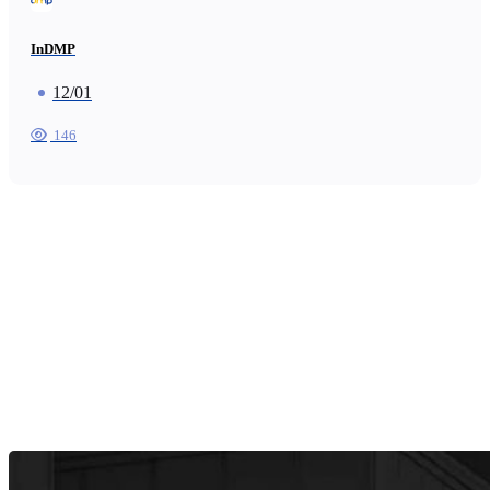
InDMP
12/01
146