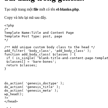
Tạo một trang một
file
mới có tên
el-blanko.php
.
Copy và lưu lại mã sau đây.
<?php

/*

Template Name:Title and Content Page

Template Post Type: post, page

*/

/** Add unique custom body class to the head */

add_filter( 'body_class', 'add_body_class' );

function add_body_class( $classes ) {

 if ( is_single( 'blank-title-and-content-page-templat
 $classes[] = 'bare-bones';

 return $classes;

}

do_action( 'genesis_doctype' );

do_action( 'genesis_title' );

do_action( 'genesis_meta' ); 

wp_head(); 

?>

</head>
