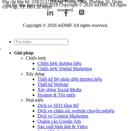
Địa chỉ liên hệ: 318/11/1, Đường Thống Nhất, Phường 16, Quận
cấp lần đầu ngày 04/10/2018
Copyright © 2026 inDMP. All rights
Gò Vấp, TP. Hồ Chí Minh
reserved.
Copyright © 2026 inDMP. All rights reserved.
Giải pháp
Chiến lược
Chiến lược thương hiệu
Chiến lược Digital Marketing
Xây dựng
Thiết kế Bộ nhận diện thương hiệu
Thiết kế Website
Xây dựng Social Media
Hosting & Tên miền
Phát triển
Dịch vụ SEO tổng thể
Dịch vụ chăm sóc website chuyên nghiệp
Dịch vụ Content Marketing
Quảng cáo Google Ads
Sản xuất hình ảnh & Video