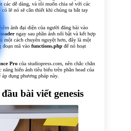
t các dễ dàng, và tôi muốn chia sẻ với các
, có lẽ nó sẽ cần thiết khi chúng ta bắt tay
thêm ảnh đại diện của người đăng bài vào
_header
ngay sau phần ảnh nổi bật và kết hợp
hị một cách chuyên nguyệt hơn, đây là một
ững đoạn mã vào
functions.php
để nó hoạt
nce Pro
của studiopress.com, nên chắc chắn
 năng hiển ảnh tiêu biểu trên phần head của
ể áp dụng phương pháp này.
ầu bài viết genesis