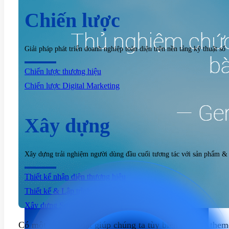
Chiến lược
Giải pháp phát triển doanh nghiệp toàn diện trên nền tảng kỹ thuật số
Chiến lược thương hiệu
Chiến lược Digital Marketing
Xây dựng
Xây dựng trải nghiệm người dùng đầu cuối tương tác với sản phẩm &
Thiết kế nhận diện thương hiệu
Thiết kế & Lập trình website
Xây dựng Social Media
Có một số thủ thuật giúp chúng ta tùy biến genesis the