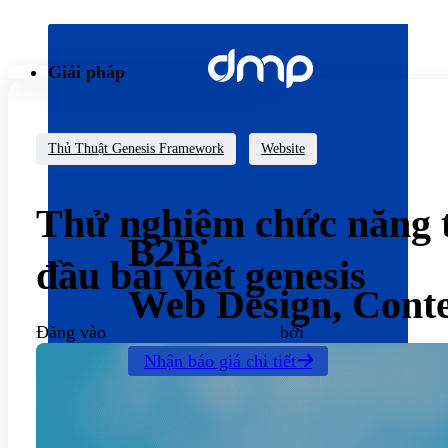
Bỏ
qua
nội
Giải pháp
dung
Thủ Thuật Genesis Framework
Website
Thử nghiệm chức năng 
B2B
đầu bài viết genesis
Web Design, Cont
Đăng vào
09/08/2017
14/03/2026
bởi
inDMP
Nhận báo giá chi tiết