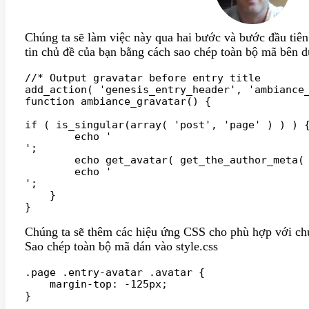
Chúng ta sẽ làm việc này qua hai bước và bước đầu tiên 
tin chủ đề của bạn bằng cách sao chép toàn bộ mã bên d
//* Output gravatar before entry title

add_action( 'genesis_entry_header', 'ambiance_
function ambiance_gravatar() {

if ( is_singular(array( 'post', 'page' ) ) ) {
	echo '
';

	echo get_avatar( get_the_author_meta( 'user_email' ), 240 );

	echo '
';

    }

Chúng ta sẽ thêm các hiệu ứng CSS cho phù hợp với ch
Sao chép toàn bộ mã dán vào style.css
.page .entry-avatar .avatar {

    margin-top: -125px;

}
