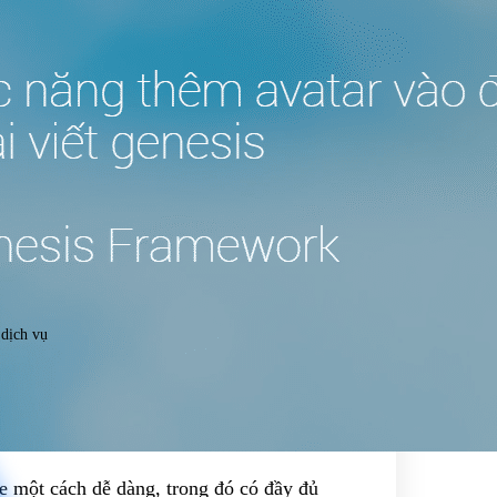
 dịch vụ
me một cách dễ dàng, trong đó có đầy đủ