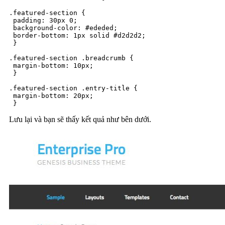
.featured-section {

 padding: 30px 0;

 background-color: #ededed;

 border-bottom: 1px solid #d2d2d2;

 }

.featured-section .breadcrumb {

 margin-bottom: 10px;

 }

.featured-section .entry-title {

 margin-bottom: 20px;

 }
Lưu lại và bạn sẽ thấy kết quả như bên dưới.