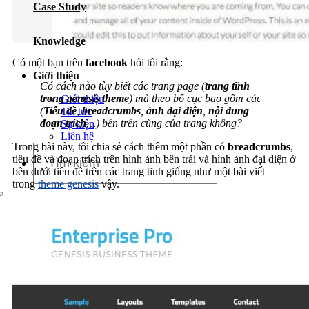
Case Study
Dịch vụ chăm sóc website
Knowledge
Có một bạn trên
facebook
hỏi tôi rằng:
Giới thiệu
Có cách nào tùy biết các trang page (
trang tĩnh
trong genesis theme
) mà theo bố cục bao gồm các
Giới thiệu
(
Tiêu đề
,
breadcrumbs
,
ảnh đại diện
,
nội dung
Tin tức
đoạn trích
…) bên trên cùng của trang không?
Sự kiện
Liên hệ
Trong bài này, tôi chia sẻ cách thêm một phần có
breadcrumbs
,
tiêu đề và đoạn trích trên hình ảnh bên trái và hình ảnh đại diện ở
bên dưới tiêu đề trên các trang tĩnh giống như một bài viết
trong
theme genesis
vậy.