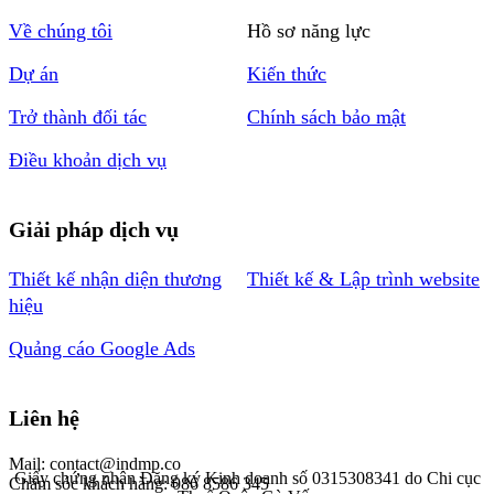
Về chúng tôi
Hồ sơ năng lực
Dự án
Kiến thức
Trở thành đối tác
Chính sách bảo mật
Điều khoản dịch vụ
Giải pháp dịch vụ
Thiết kế nhận diện thương
Thiết kế & Lập trình website
hiệu
Quảng cáo Google Ads
Liên hệ
Mail: contact@indmp.co
Giấy chứng nhận Đăng ký Kinh doanh số 0315308341 do Chi cục
Chăm sóc khách hàng: 086 8586 345