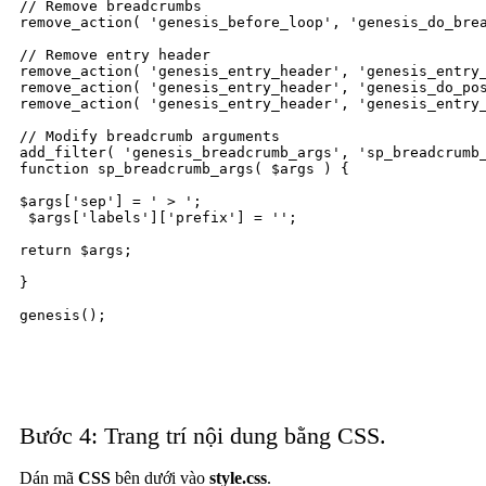
// Remove breadcrumbs

remove_action( 'genesis_before_loop', 'genesis_do_brea
// Remove entry header

remove_action( 'genesis_entry_header', 'genesis_entry_
remove_action( 'genesis_entry_header', 'genesis_do_pos
remove_action( 'genesis_entry_header', 'genesis_entry_
// Modify breadcrumb arguments

add_filter( 'genesis_breadcrumb_args', 'sp_breadcrumb_
function sp_breadcrumb_args( $args ) {

$args['sep'] = ' > ';

 $args['labels']['prefix'] = '';

return $args;

}

genesis();
Bước 4: Trang trí nội dung bằng CSS.
Dán mã
CSS
bên dưới vào
style.css
.