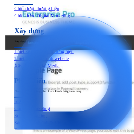
Chiến lược thương hiệu
Chiến lược Digital Marketing
Xây dựng
Xây dựng trải nghiệm người dùng đầu cuối tương tác với sản phẩm & dịch vụ
Thiết kế nhận diện thương hiệu
Thiết kế & Lập trình website
Xây dựng Social Media
Phát triển
Phát triển thương hiệu, tìm kiếm khách hàng tiềm năng
SEO
Content Marketing
Social Marketing
Sản xuất hình ảnh & Video
Quảng cáo trả phí