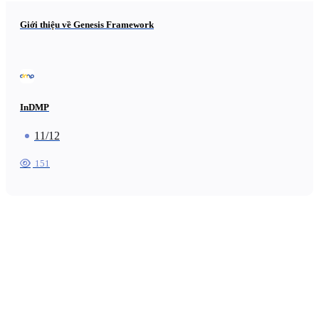
Giới thiệu về Genesis Framework
InDMP
11/12
151