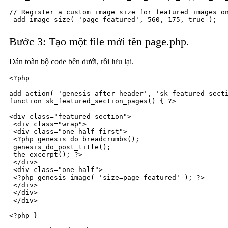
// Register a custom image size for featured images on
 add_image_size( 'page-featured', 560, 175, true );
Bước 3: Tạo một file mới tên page.php.
Dán toàn bộ code bên dưới, rồi lưu lại.
<?php

add_action( 'genesis_after_header', 'sk_featured_secti
function sk_featured_section_pages() { ?>

<div class="featured-section">

 <div class="wrap">

 <div class="one-half first">

 <?php genesis_do_breadcrumbs();

 genesis_do_post_title();

 the_excerpt(); ?>

 </div>

 <div class="one-half">

 <?php genesis_image( 'size=page-featured' ); ?>

 </div>

 </div>

 </div>

<?php }
