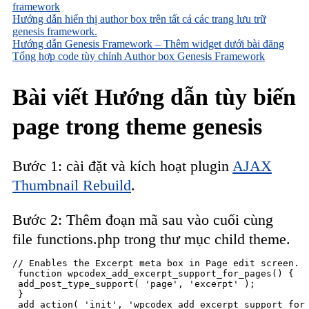
framework
Hướng dẫn hiển thị author box trên tất cả các trang lưu trữ
genesis framework.
Hướng dẫn Genesis Framework – Thêm widget dưới bài đăng
Tổng hợp code tùy chỉnh Author box Genesis Framework
Bài viết Hướng dẫn tùy biến
page trong theme genesis
Bước 1: cài đặt và kích hoạt plugin
AJAX
Thumbnail Rebuild
.
Bước 2: Thêm đoạn mã sau vào cuối cùng
file functions.php trong thư mục child theme.
// Enables the Excerpt meta box in Page edit screen.

 function wpcodex_add_excerpt_support_for_pages() {

 add_post_type_support( 'page', 'excerpt' );

 }

 add_action( 'init', 'wpcodex_add_excerpt_support_for_