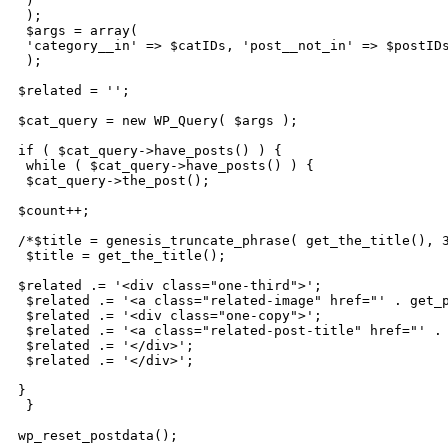
 )

 );

 $args = array(

 'category__in' => $catIDs, 'post__not_in' => $postIDs
 );

$related = '';

$cat_query = new WP_Query( $args );

if ( $cat_query->have_posts() ) {

 while ( $cat_query->have_posts() ) {

 $cat_query->the_post();

$count++;

/*$title = genesis_truncate_phrase( get_the_title(), 3
 $title = get_the_title();

$related .= '<div class="one-third">';

 $related .= '<a class="related-image" href="' . get_p
 $related .= '<div class="one-copy">';

 $related .= '<a class="related-post-title" href="' . 
 $related .= '</div>';

 $related .= '</div>';

}

 }

wp_reset_postdata();
