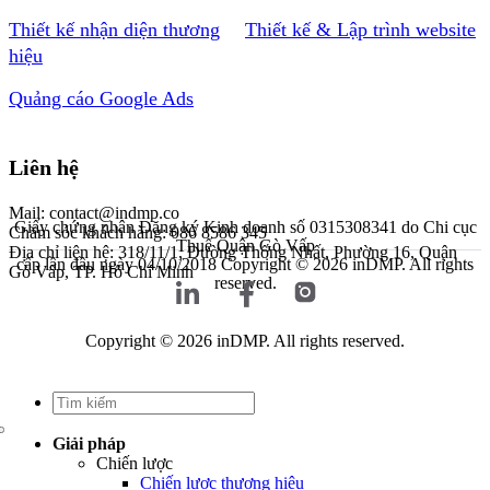
Thiết kế nhận diện thương
Thiết kế & Lập trình website
hiệu
Quảng cáo Google Ads
Liên hệ
Mail: contact@indmp.co
Giấy chứng nhận Đăng ký Kinh doanh số 0315308341 do Chi cục
Chăm sóc khách hàng: 086 8586 345
Thuế Quận Gò Vấp
Địa chỉ liên hệ: 318/11/1, Đường Thống Nhất, Phường 16, Quận
cấp lần đầu ngày 04/10/2018
Copyright © 2026 inDMP. All rights
Gò Vấp, TP. Hồ Chí Minh
reserved.
Copyright © 2026 inDMP. All rights reserved.
Giải pháp
Chiến lược
Chiến lược thương hiệu