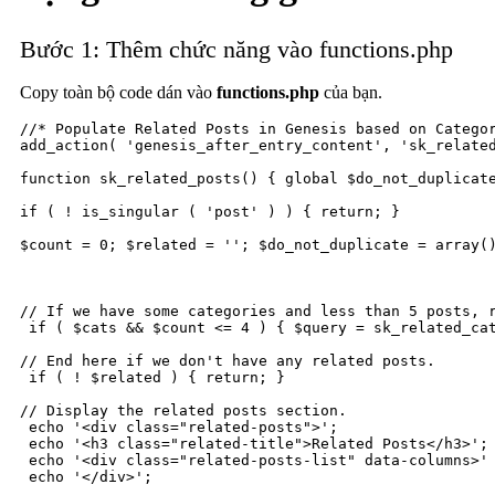
Bước 1: Thêm chức năng vào functions.php
Copy toàn bộ code dán vào
functions.php
của bạn.
//* Populate Related Posts in Genesis based on Categor
add_action( 'genesis_after_entry_content', 'sk_related
function sk_related_posts() { global $do_not_duplicate
if ( ! is_singular ( 'post' ) ) { return; }

$count = 0; $related = ''; $do_not_duplicate = array()
// If we have some categories and less than 5 posts, r
 if ( $cats && $count <= 4 ) { $query = sk_related_cat
// End here if we don't have any related posts.

 if ( ! $related ) { return; }

// Display the related posts section.

 echo '<div class="related-posts">';

 echo '<h3 class="related-title">Related Posts</h3>';

 echo '<div class="related-posts-list" data-columns>' 
 echo '</div>';
