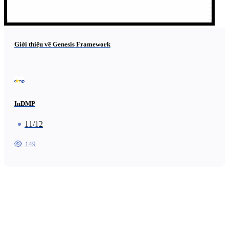
Giới thiệu về Genesis Framework
InDMP
11/12
149