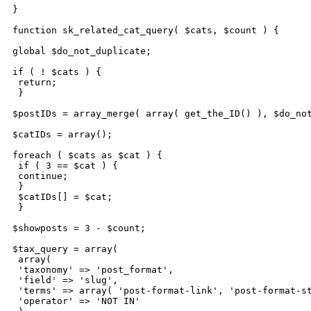
}

function sk_related_cat_query( $cats, $count ) {

global $do_not_duplicate;

if ( ! $cats ) {

 return;

 }

$postIDs = array_merge( array( get_the_ID() ), $do_not
$catIDs = array();

foreach ( $cats as $cat ) {

 if ( 3 == $cat ) {

 continue;

 }

 $catIDs[] = $cat;

 }

$showposts = 3 - $count;

$tax_query = array(

 array(

 'taxonomy' => 'post_format',

 'field' => 'slug',

 'terms' => array( 'post-format-link', 'post-format-st
 'operator' => 'NOT IN'
