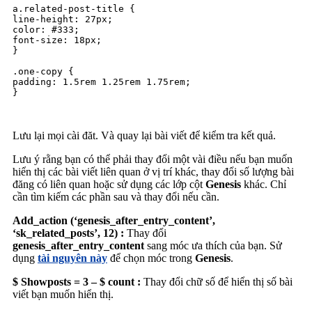
a.related-post-title {

line-height: 27px;

color: #333;

font-size: 18px;

}

.one-copy {

padding: 1.5rem 1.25rem 1.75rem;

}

Lưu lại mọi cài đăt. Và quay lại bài viết để kiểm tra kết quả.
Lưu ý rằng bạn có thể phải thay đổi một vài điều nếu bạn muốn
hiển thị các bài viết liên quan ở vị trí khác, thay đổi số lượng bài
đăng có liên quan hoặc sử dụng các lớp cột
Genesis
khác. Chỉ
cần tìm kiếm các phần sau và thay đổi nếu cần.
Add_action (‘genesis_after_entry_content’,
‘sk_related_posts’, 12) :
Thay đổi
genesis_after_entry_content
sang móc ưa thích của bạn. Sử
dụng
tài nguyên này
để chọn móc trong
Genesis
.
$ Showposts = 3 – $ count :
Thay đổi chữ số để hiển thị số bài
viết bạn muốn hiển thị.