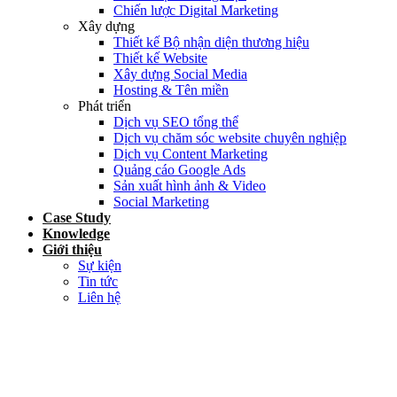
Chiến lược Digital Marketing
Xây dựng
Thiết kế Bộ nhận diện thương hiệu
Thiết kế Website
Xây dựng Social Media
Hosting & Tên miền
Phát triển
Dịch vụ SEO tổng thể
Dịch vụ chăm sóc website chuyên nghiệp
Dịch vụ Content Marketing
Quảng cáo Google Ads
Sản xuất hình ảnh & Video
Social Marketing
Case Study
Knowledge
Giới thiệu
Sự kiện
Tin tức
Liên hệ