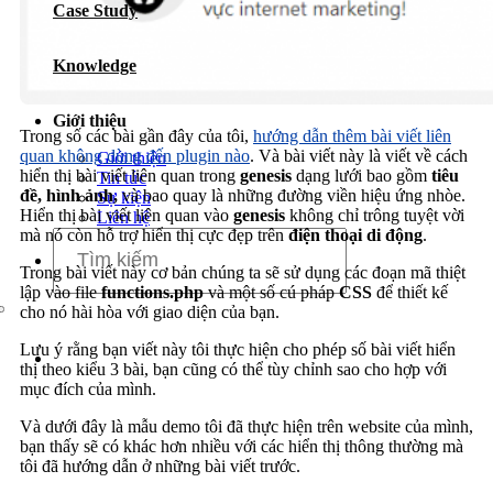
Case Study
Dịch vụ chăm sóc website
Knowledge
Giới thiệu
Trong số các bài gần đây của tôi,
hướng dẫn thêm bài viết liên
quan không dùng đến plugin nào
. Và bài viết này là viết về cách
Giới thiệu
hiển thị bài viết liên quan trong
genesis
dạng lưới bao gồm
tiêu
Tin tức
đề, hình ảnh,
và bao quay là những đường viền hiệu ứng nhòe.
Sự kiện
Hiển thị bài viết liên quan vào
genesis
không chỉ trông tuyệt vời
Liên hệ
mà nó còn hỗ trợ hiển thị cực đẹp trên
điện thoại di động
.
Trong bài viết này cơ bản chúng ta sẽ sử dụng các đoạn mã thiệt
lập vào file
functions.php
và một số cú pháp
CSS
để thiết kế
cho nó hài hòa với giao diện của bạn.
Lưu ý rằng bạn viết này tôi thực hiện cho phép số bài viết hiển
thị theo kiểu 3 bài, bạn cũng có thể tùy chỉnh sao cho hợp với
mục đích của mình.
Và dưới đây là mẫu demo tôi đã thực hiện trên website của mình,
bạn thấy sẽ có khác hơn nhiều với các hiển thị thông thường mà
tôi đã hướng dẫn ở những bài viết trước.