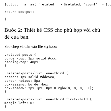
$output = array( 'related' => $related, 'count' => $co
return $output;

}
Bước 2: Thiết kế CSS cho phù hợp với chủ
đề của bạn.
Sao chép và dán vào file
style.css
.related-posts {

border-top: 1px solid #ccc;

padding-top: 40px;

}

.related-posts-list .one-third {

border: 1px solid #dde5ea;

border-radius: 5px;

box-sizing: border-box;

box-shadow: 2px 1px 10px 0 rgba(0, 0, 0, .1);

}

.related-posts-list .one-third:first-child {

margin-left: 0;

}
