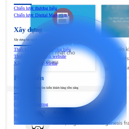
Chiến lược thương hiệu
Chiến lược Digital Marketing
Xây dựng
Xây dựng trải nghiệm người dùng đầu cuối tương tác với sản phẩm & dịch vụ
Thiết kế nhận diện thương hiệu
Thiết kế & Lập trình website
Xây dựng Social Media
Phát triển
Phát triển thương hiệu, tìm kiếm khách hàng tiềm năng
SEO
Content Marketing
Social Marketing
Sản xuất hình ảnh & Video
Quảng cáo trả phí