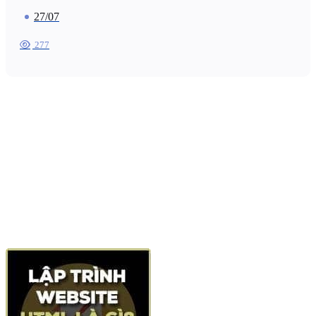
27/07
277