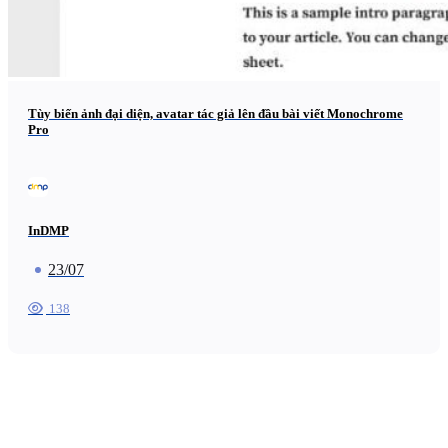
Tùy biến ảnh đại diện, avatar tác giả lên đầu bài viết Monochrome
Pro
InDMP
23/07
138