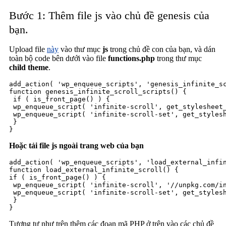
Bước 1: Thêm file js vào chủ đề genesis của
bạn.
Upload file
này
vào thư mục
js
trong chủ đề con của bạn, và dán
toàn bộ code bên dưới vào file
functions.php
trong thư mục
child theme
.
add_action( 'wp_enqueue_scripts', 'genesis_infinite_sc
function genesis_infinite_scroll_scripts() {

 if ( is_front_page() ) {

 wp_enqueue_script( 'infinite-scroll', get_stylesheet_
 wp_enqueue_script( 'infinite-scroll-set', get_stylesh
 }

}
Hoặc tải file js ngoài trang web của bạn
add_action( 'wp_enqueue_scripts', 'load_external_infin
function load_external_infinite_scroll() {

if ( is_front_page() ) {

 wp_enqueue_script( 'infinite-scroll', '//unpkg.com/in
 wp_enqueue_script( 'infinite-scroll-set', get_stylesh
 }

}
Tương tự như trên thêm các đoạn mã PHP ở trên vào các chủ đề