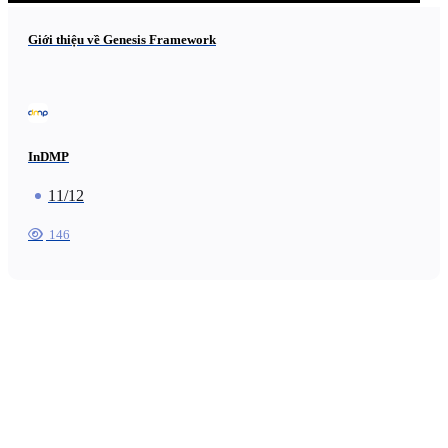
Giới thiệu về Genesis Framework
InDMP
11/12
146