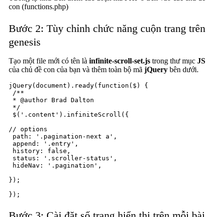
con (functions.php)
Bước 2: Tùy chỉnh chức năng cuộn trang trên
genesis
Tạo một file mới có tên là
infinite-scroll-set.js
trong thư mục
JS
của chủ đề con của bạn và thêm toàn bộ mã
jQuery
bên dưới.
jQuery(document).ready(function($) {

 /**

 * @author Brad Dalton

 */

 $('.content').infiniteScroll({

// options

 path: '.pagination-next a',

 append: '.entry',

 history: false,

 status: '.scroller-status',

 hideNav: '.pagination',

});

});
Bước 3: Cài đặt số trang hiển thị trên mỗi bài