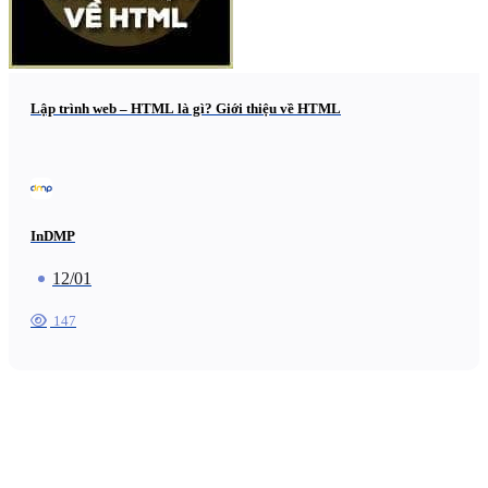
Lập trình web – HTML là gì? Giới thiệu về HTML
InDMP
12/01
147