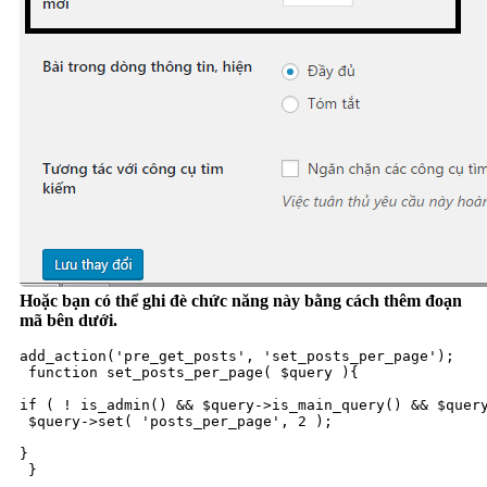
Hoặc bạn có thể ghi đè chức năng này bằng cách thêm đoạn
mã bên dưới.
add_action('pre_get_posts', 'set_posts_per_page');

 function set_posts_per_page( $query ){

if ( ! is_admin() && $query->is_main_query() && $query
 $query->set( 'posts_per_page', 2 );

}

 }