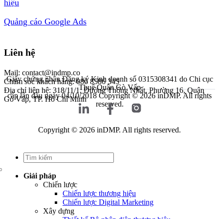
hiệu
Quảng cáo Google Ads
Liên hệ
Mail: contact@indmp.co
Giấy chứng nhận Đăng ký Kinh doanh số 0315308341 do Chi cục
Chăm sóc khách hàng: 086 8586 345
Thuế Quận Gò Vấp
Địa chỉ liên hệ: 318/11/1, Đường Thống Nhất, Phường 16, Quận
cấp lần đầu ngày 04/10/2018
Copyright © 2026 inDMP. All rights
Gò Vấp, TP. Hồ Chí Minh
reserved.
Copyright © 2026 inDMP. All rights reserved.
Giải pháp
Chiến lược
Chiến lược thương hiệu
Chiến lược Digital Marketing
Xây dựng