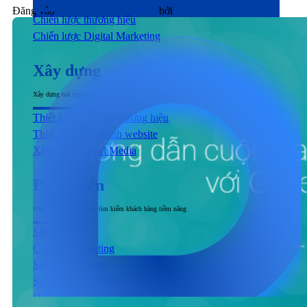
Đăng vào
17/08/2017
14/03/2026
bởi
inDMP
Chiến lược thương hiệu
Chiến lược Digital Marketing
Xây dựng
Xây dựng trải nghiệm người dùng đầu cuối tương tác với sản phẩm & dịch vụ
Thiết kế nhận diện thương hiệu
Thiết kế & Lập trình website
Xây dựng Social Media
Phát triển
Phát triển thương hiệu, tìm kiếm khách hàng tiềm năng
SEO
Content Marketing
Social Marketing
Sản xuất hình ảnh & Video
Quảng cáo trả phí