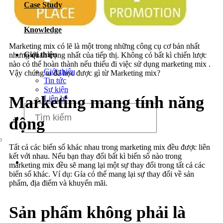
Case Study
Dịch vụ chăm sóc website
Knowledge
Marketing mix có lẽ là một trong những công cụ cơ bản nhất
Giới thiệu
nhưng quan trọng nhất của tiếp thị. Không có bất kì chiến lược
nào có thể hoàn thành nếu thiếu đi việc sử dụng marketing mix .
Giới thiệu
Vậy chúng ta đã học được gì từ Marketing mix?
Tin tức
Sự kiện
Marketing mang tính năng
Liên hệ
động
Tất cả các biến số khác nhau trong marketing mix đều được liên
kết với nhau. Nếu bạn thay đổi bất kì biến số nào trong
marketing mix đều sẽ mang lại một sự thay đổi trong tất cả các
biến số khác. Ví dụ: Gía có thể mang lại sự thay đổi về sản
phẩm, địa điểm và khuyến mãi.
Sản phẩm không phải là