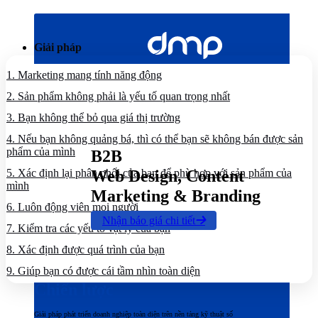
Bỏ
qua
nội
Giải pháp
dung
1.
Marketing mang tính năng động
2.
Sản phẩm không phải là yếu tố quan trọng nhất
3.
Bạn không thể bỏ qua giá thị trường
4.
Nếu bạn không quảng bá, thì có thể bạn sẽ không bán được sản
phẩm của mình
B2B
5.
Xác định lại phân phối của bạn để phù hợp với sản phẩm của
Web Design, Content
mình
Marketing & Branding
6.
Luôn động viên mọi người
Nhận báo giá chi tiết
7.
Kiểm tra các yếu tố vật lý của bạn
8.
Xác định được quá trình của bạn
9.
Giúp bạn có được cái tầm nhìn toàn diện
Chiến lược
Giải pháp phát triển doanh nghiệp toàn diện trên nền tảng kỹ thuật số