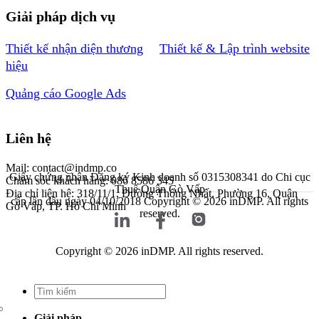
Giải pháp dịch vụ
Thiết kế nhận diện thương
Thiết kế & Lập trình website
hiệu
Quảng cáo Google Ads
Liên hệ
Mail: contact@indmp.co
Giấy chứng nhận Đăng ký Kinh doanh số 0315308341 do Chi cục
Chăm sóc khách hàng: 086 8586 345
Thuế Quận Gò Vấp
Địa chỉ liên hệ: 318/11/1, Đường Thống Nhất, Phường 16, Quận
cấp lần đầu ngày 04/10/2018
Copyright © 2026 inDMP. All rights
Gò Vấp, TP. Hồ Chí Minh
reserved.
Copyright © 2026 inDMP. All rights reserved.
Giải pháp