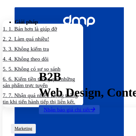
Bỏ
qua
nội
Giải pháp
dung
1.
1. Bán hơn là giúp đỡ
2.
2. Làm quá nhiều!
3.
3. Không kiểm tra
4.
4. Không theo dõi
5.
5. Không có sự so sánh
B2B
6.
6. Kiếm tiền thông qua những
sản phẩm trực tuyến
Web Design, Cont
7.
7. Nhận quá nhiều lượng thông
tin khi tiến hành tiếp thị liên kết.
Nhận báo giá chi tiết
Marketing