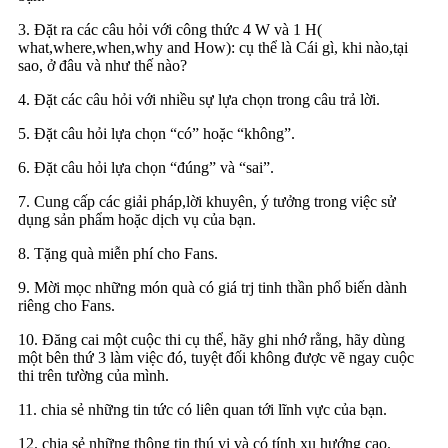
3. Đặt ra các câu hỏi với công thức 4 W và 1 H(
what,where,when,why and How): cụ thể là Cái gì, khi nào,tại
sao, ở đâu và như thế nào?
4. Đặt các câu hỏi với nhiều sự lựa chọn trong câu trả lời.
5. Đặt câu hỏi lựa chọn “có” hoặc “không”.
6. Đặt câu hỏi lựa chọn “đúng” và “sai”.
7. Cung cấp các giải pháp,lời khuyên, ý tưởng trong việc sử
dụng sản phẩm hoặc dịch vụ của bạn.
8. Tặng quà miễn phí cho Fans.
9. Mời mọc những món quà có giá trj tinh thần phổ biến dành
riêng cho Fans.
10. Đăng cai một cuộc thi cụ thể, hãy ghi nhớ rằng, hãy dùng
một bên thứ 3 làm việc đó, tuyệt đối không được vẽ ngay cuộc
thi trên tường của mình.
11. chia sẻ những tin tức có liên quan tới lĩnh vực của bạn.
12. chia sẻ những thông tin thú vị và có tính xu hướng cao.