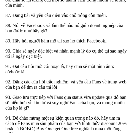
của mình.
87. Đăng bài và yêu cầu điền vào chỗ trống còn thiếu.
88. Nói về Facebook và làm thế nào nó giúp doanh nghiệp của
bạn được như bây giờ.
89. Hãy hỏi người hâm mộ tại sao họ thích Facebook..
90. Chia sẻ ngày đặc biệt và nhấn mạnh lý do cụ thể tại sao ngày
đó là ngày đặc biệt.
91. Đặt câu hỏi mở: có/ hoặc là, hay chia sẻ một hình ảnh:
có/hoặc là.
92. Đăng các câu hỏi trắc nghiệm, và yêu cầu Fans về trang web
của bạn để tìm ra câu trả lời
93. Giao lưu trực tiếp với Fans qua status vừa update qua đó bạn
sẽ hiểu hơn về tâm tư và suy nghĩ Fans của bạn, và mong muốn
của họ là gì?
94. Để chào mừng một sự kiện quan trọng nào đó, hãy tìm ra
cách để Fans mua sản phẩm của bạn với hình thức discount 20%
hoặc là BOBO( Buy One get One free nghĩa là mua một tặng