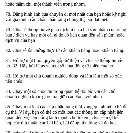
hoặc thậm chí, một thành viên trong nhóm.
78. Đăng hình ảnh của chuyến đi mới nhất của bạn hoặc kỳ nghỉ
với gia đình. cần chắc chắn rằng chúng thật sự đặt biệt.
79. Chia sẻ thông tin về giao dịch trên cả hai sản phẩm của riêng
bạn / dịch vụ hay một cái gì đó có liên quan đến sản phẩm hoặc
dịch vụ của bạn
80. Chia sẻ lời chứng thực từ các khách hàng hoặc khách hàng.
81. Hỗ trợ một buổi quyên góp từ thiện và chia sẻ thông tin về
nó. 82. Hãy hỏi Fans về một số hoạt động từ thiện của họ.
83. Hỗ trợ một chủ doanh nghiệp đồng và làm làm một số xúc
tiến chéo.
84. Chạy một số cuộc thi trong quan hệ đối tác với các chủ
doanh nghiệp khác giao lưa giữa các Fans với nhau.
85. Chạy một loạt các cập nhật trạng thái xung quanh một chủ đề
cụ thể. Ví dụ, bạn có thể có một loạt các thông tin cập nhật liên
quan đến việc ăn uống lành mạnh cho trẻ em, chia sẻ một kết
hợp các thủ thuật, các bài báo, bài đăng trên blog và đồ họa.
86. chia sẻ lại tường của một số thành viên trong nhóm về tường