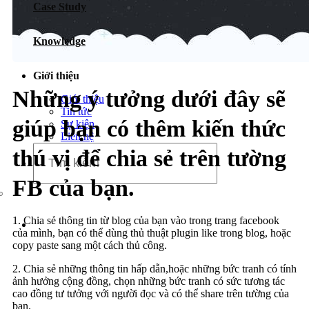
Case Study
Dịch vụ chăm sóc website
Knowledge
Giới thiệu
Những ý tưởng dưới đây sẽ
Giới thiệu
Tin tức
giúp bạn có thêm kiến thức
Sự kiện
Liên hệ
thú vị để chia sẻ trên tường
FB của bạn.
1. Chia sẻ thông tin từ blog của bạn vào trong trang facebook
của mình, bạn có thể dùng thủ thuật plugin like trong blog, hoặc
copy paste sang một cách thủ công.
2. Chia sẻ những thông tin hấp dẫn,hoặc những bức tranh có tính
ảnh hưởng cộng đồng, chọn những bức tranh có sức tương tác
cao đồng tư tưởng với người đọc và có thể share trên tường của
bạn.