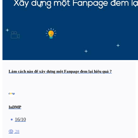
Làm cách nào để xây dựng một Fanpage đem lại hiệu quả ?
InDMP
16/10
28