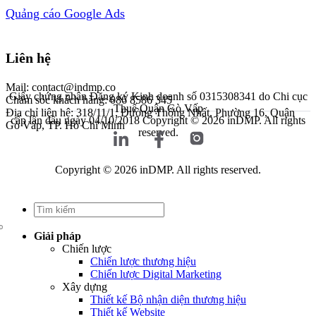
Quảng cáo Google Ads
Liên hệ
Mail: contact@indmp.co
Giấy chứng nhận Đăng ký Kinh doanh số 0315308341 do Chi cục
Chăm sóc khách hàng: 086 8586 345
Thuế Quận Gò Vấp
Địa chỉ liên hệ: 318/11/1, Đường Thống Nhất, Phường 16, Quận
cấp lần đầu ngày 04/10/2018
Copyright © 2026 inDMP. All rights
Gò Vấp, TP. Hồ Chí Minh
reserved.
Copyright © 2026 inDMP. All rights reserved.
Giải pháp
Chiến lược
Chiến lược thương hiệu
Chiến lược Digital Marketing
Xây dựng
Thiết kế Bộ nhận diện thương hiệu
Thiết kế Website