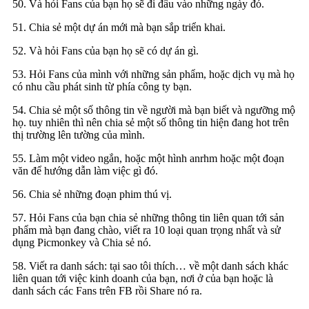
50. Và hỏi Fans của bạn họ sẽ đi đâu vào những ngày đó.
51. Chia sẻ một dự án mới mà bạn sắp triển khai.
52. Và hỏi Fans của bạn họ sẽ có dự án gì.
53. Hỏi Fans của mình với những sản phẩm, hoặc dịch vụ mà họ
có nhu cầu phát sinh từ phía công ty bạn.
54. Chia sẻ một số thông tin về người mà bạn biết và ngưỡng mộ
họ. tuy nhiên thì nên chia sẻ một số thông tin hiện đang hot trên
thị trường lên tường của mình.
55. Làm một video ngắn, hoặc một hình anrhm hoặc một đoạn
văn để hướng dẫn làm việc gì đó.
56. Chia sẻ những đoạn phim thú vị.
57. Hỏi Fans của bạn chia sẻ những thông tin liên quan tới sản
phẩm mà bạn đang chào, viết ra 10 loại quan trọng nhất và sử
dụng Picmonkey và Chia sẻ nó.
58. Viết ra danh sách: tại sao tôi thích… về một danh sách khác
liên quan tới việc kinh doanh của bạn, nơi ở của bạn hoặc là
danh sách các Fans trên FB rồi Share nó ra.