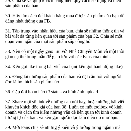
29. Chia sẻ và giúp khách hàng hiểu quy cách sử dụng và hiểu
sản phẩm của bạn.
30. Hãy tìm cách để khách hàng mua được sản phẩm của bạn dễ
dàng nhất thông qua FB.
31. Tập trung vào nhãn hiệu của bạn, chia sẽ những thông tin và
bài viết đã từng liên quan tới sản phẩm của bạn 32. Chia sẻ một
đoạn văn ngắn của một sản phẩm sắp công bố.
33. Nên có một ngày giao lưu với Nhà Chuyên Môn và một thời
gian cụ thể trong tuần để giao lưu với các Fans của mình.
34. Kêu gọi like trong bài viết của bạn( kêu gọi hành động like)
35. Đăng tải những sản phẩm của bạn và đặt câu hỏi với người
đọc là họ thích sản phẩm nào.
36. Cặp đôi hoàn hảo từ status và hình ảnh upload.
37. Share một số link về những câu nói hay, hoặc những bài viết
khuyến khích độc giả của bạn 38. Luôn có một toolbox về kinh
doanh và cách tìm kiếm những vấn đề liên quan tới kinh doanh
tương tự của bạn. và kêu gọi người đọc làm điều đó như bạn.
39. Mời Fans chia sẻ những ý kiến và ý tưởng trong ngành mà