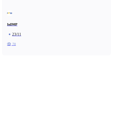
InDMP
23/11
70