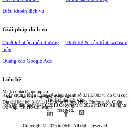
Điều khoản dịch vụ
Giải pháp dịch vụ
Thiết kế nhận diện thương
Thiết kế & Lập trình website
hiệu
Quảng cáo Google Ads
Liên hệ
Mail: contact@indmp.co
Giấy chứng nhận Đăng ký Kinh doanh số 0315308341 do Chi cục
Chăm sóc khách hàng: 086 8586 345
Thuế Quận Gò Vấp
Địa chỉ liên hệ: 318/11/1, Đường Thống Nhất, Phường 16, Quận
cấp lần đầu ngày 04/10/2018
Copyright © 2026 inDMP. All rights
Gò Vấp, TP. Hồ Chí Minh
reserved.
Copyright © 2026 inDMP. All rights reserved.