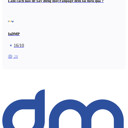
Làm cách nào để xây dựng một Fanpage đem lại hiệu quả ?
InDMP
16/10
28