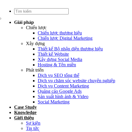
Giải pháp
Chiến lược
Chiến lược thương hiệu
Chiến lược Digital Marketing
Xây dựng
Thiết kế Bộ nhận diện thương hiệu
Thiết kế Website
Xây dựng Social Media
Hosting & Tên miền
Phát triển
Dịch vụ SEO tổng thể
Dịch vụ chăm sóc website chuyên nghiệp
Dịch vụ Content Marketing
Quảng cáo Google Ads
Sản xuất hình ảnh & Video
Social Marketing
Case Study
Knowledge
Giới thiệu
Sự kiện
Tin tức