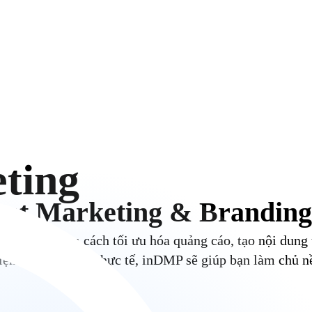
ting
ent Marketing & Branding
ting
, bao gồm cách tối ưu hóa quảng cáo, tạo nội dung 
ệm từ các dự án thực tế, inDMP sẽ giúp bạn làm chủ nề