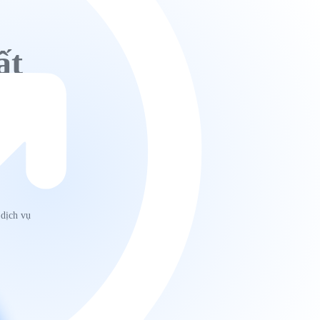
ất
 dịch vụ