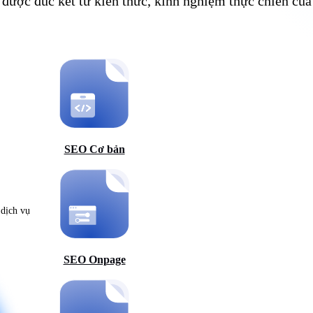
, được đúc kết từ kiến thức, kinh nghiệm thực chiến củ
SEO Cơ bản
 dịch vụ
SEO Onpage