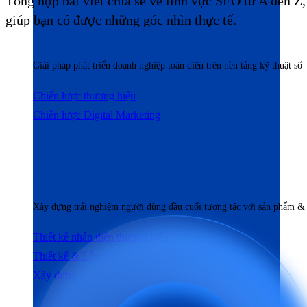
Tổng hợp bài viết chia sẻ về lĩnh vực SEO từ A đến Z
Chiến lược
giúp bạn có được những góc nhìn thực tế.
Giải pháp phát triển doanh nghiệp toàn diện trên nền tảng kỹ thuật số
Chiến lược thương hiệu
Chiến lược Digital Marketing
Xây dựng
Xây dựng trải nghiệm người dùng đầu cuối tương tác với sản phẩm &
Thiết kế nhận diện thương hiệu
Thiết kế & Lập trình website
Xây dựng Social Media