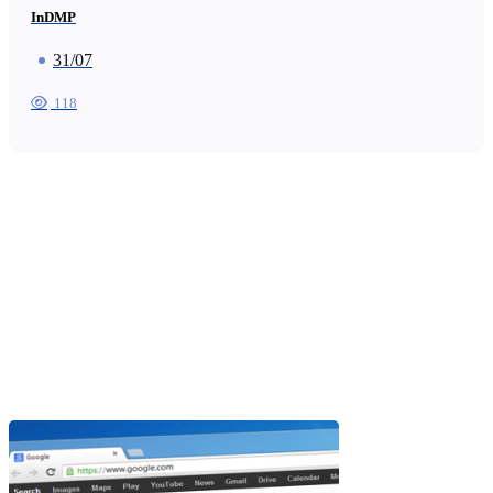
InDMP
31/07
118