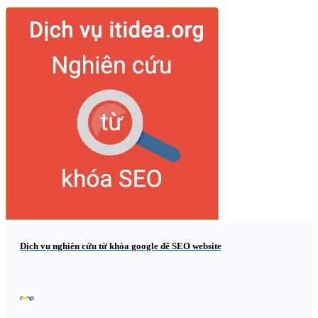
Dịch vụ nghiên cứu từ khóa google để SEO website