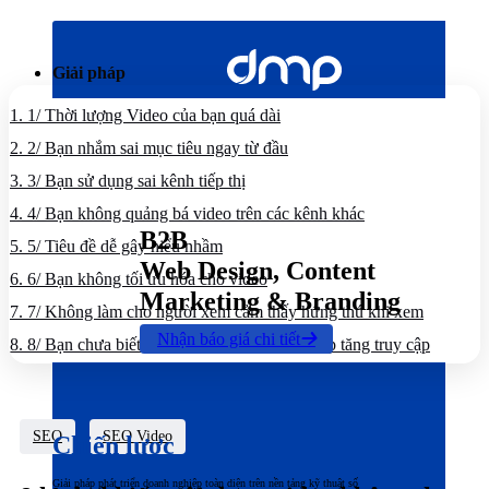
Bỏ
qua
nội
Giải pháp
dung
1.
1/ Thời lượng Video của bạn quá dài
2.
2/ Bạn nhắm sai mục tiêu ngay từ đầu
3.
3/ Bạn sử dụng sai kênh tiếp thị
4.
4/ Bạn không quảng bá video trên các kênh khác
B2B
5.
5/ Tiêu đề dễ gây hiểu nhầm
Web Design, Content
6.
6/ Bạn không tối ưu hóa cho video
Marketing & Branding
7.
7/ Không làm cho người xem cảm thấy hứng thú khi xem
Nhận báo giá chi tiết
8.
8/ Bạn chưa biết cách sử dụng các biện pháp tăng truy cập
SEO
SEO Video
Chiến lược
Giải pháp phát triển doanh nghiệp toàn diện trên nền tảng kỹ thuật số