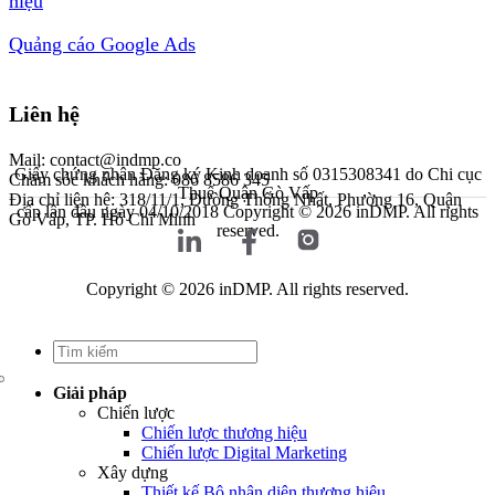
hiệu
Quảng cáo Google Ads
Liên hệ
Mail: contact@indmp.co
Giấy chứng nhận Đăng ký Kinh doanh số 0315308341 do Chi cục
Chăm sóc khách hàng: 086 8586 345
Thuế Quận Gò Vấp
Địa chỉ liên hệ: 318/11/1, Đường Thống Nhất, Phường 16, Quận
cấp lần đầu ngày 04/10/2018
Copyright © 2026 inDMP. All rights
Gò Vấp, TP. Hồ Chí Minh
reserved.
Copyright © 2026 inDMP. All rights reserved.
Giải pháp
Chiến lược
Chiến lược thương hiệu
Chiến lược Digital Marketing
Xây dựng
Thiết kế Bộ nhận diện thương hiệu