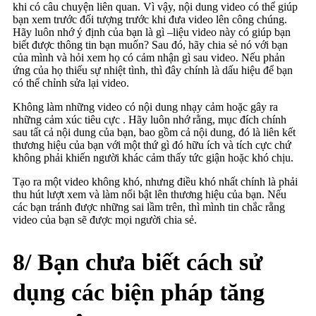
khi có câu chuyện liên quan. Vì vậy, nội dung video có thể giúp
bạn xem trước đối tượng trước khi đưa video lên công chúng.
Hãy luôn nhớ ý định của bạn là gì –liệu video này có giúp bạn
biết được thông tin bạn muốn? Sau đó, hãy chia sẻ nó với bạn
của mình và hỏi xem họ có cảm nhận gì sau video. Nếu phản
ứng của họ thiếu sự nhiệt tình, thì đây chính là dấu hiệu để bạn
có thể chỉnh sửa lại video.
Không làm những video có nội dung nhạy cảm hoặc gây ra
những cảm xúc tiêu cực . Hãy luôn nhớ rằng, mục đích chính
sau tất cả nội dung của bạn, bao gồm cả nội dung, đó là liên kết
thương hiệu của bạn với một thứ gì đó hữu ích và tích cực chứ
không phải khiến người khác cảm thấy tức giận hoặc khó chịu.
Tạo ra một video không khó, nhưng điều khó nhất chính là phải
thu hút lượt xem và làm nổi bật lên thương hiệu của bạn. Nếu
các bạn tránh được những sai lầm trên, thì mình tin chắc rằng
video của bạn sẽ được mọi người chia sẻ.
8/ Bạn chưa biết cách sử
dụng các biện pháp tăng