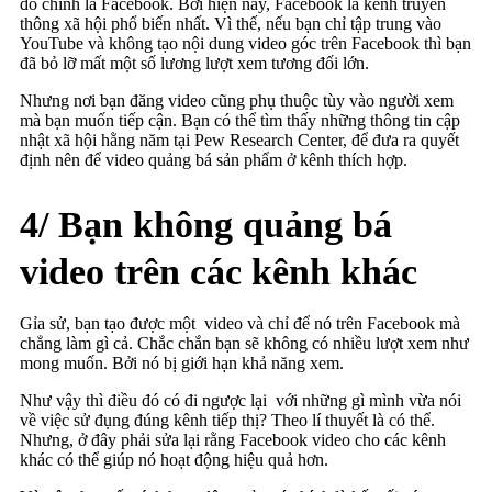
đó chính là Facebook. Bởi hiện nay, Facebook là kênh truyền
thông xã hội phổ biến nhất. Vì thế, nếu bạn chỉ tập trung vào
YouTube và không tạo nội dung video góc trên Facebook thì bạn
đã bỏ lỡ mất một số lương lượt xem tương đối lớn.
Nhưng nơi bạn đăng video cũng phụ thuộc tùy vào người xem
mà bạn muốn tiếp cận. Bạn có thể tìm thấy những thông tin cập
nhật xã hội hằng năm tại Pew Research Center, để đưa ra quyết
định nên để video quảng bá sản phẩm ở kênh thích hợp.
4/ Bạn không quảng bá
video trên các kênh khác
Gỉa sử, bạn tạo được một video và chỉ để nó trên Facebook mà
chẳng làm gì cả. Chắc chắn bạn sẽ không có nhiều lượt xem như
mong muốn. Bởi nó bị giới hạn khả năng xem.
Như vậy thì điều đó có đi ngược lại với những gì mình vừa nói
về việc sử đụng đúng kênh tiếp thị? Theo lí thuyết là có thể.
Nhưng, ở đây phải sửa lại rằng Facebook video cho các kênh
khác có thể giúp nó hoạt động hiệu quả hơn.