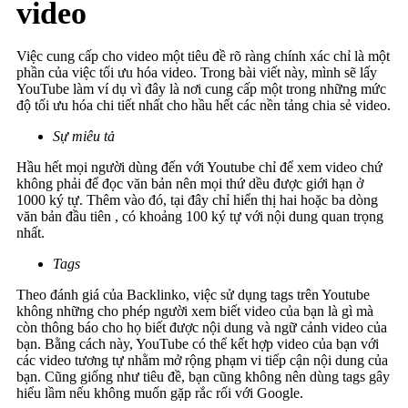
video
Việc cung cấp cho video một tiêu đề rõ ràng chính xác chỉ là một
phần của việc tối ưu hóa video. Trong bài viết này, mình sẽ lấy
YouTube làm ví dụ vì đây là nơi cung cấp một trong những mức
độ tối ưu hóa chi tiết nhất cho hầu hết các nền tảng chia sẻ video.
Sự miêu tả
Hầu hết mọi người dùng đến với Youtube chỉ để xem video chứ
không phải để đọc văn bản nên mọi thứ dều được giới hạn ở
1000 ký tự. Thêm vào đó, tại đây chỉ hiển thị hai hoặc ba dòng
văn bản đầu tiên , có khoảng 100 ký tự với nội dung quan trọng
nhất.
Tags
Theo đánh giá của Backlinko, việc sử dụng tags trên Youtube
không những cho phép người xem biết video của bạn là gì mà
còn thông báo cho họ biết được nội dung và ngữ cảnh video của
bạn. Bằng cách này, YouTube có thể kết hợp video của bạn với
các video tương tự nhằm mở rộng phạm vi tiếp cận nội dung của
bạn. Cũng giống như tiêu đề, bạn cũng không nên dùng tags gây
hiểu lầm nếu không muốn gặp rắc rối với Google.