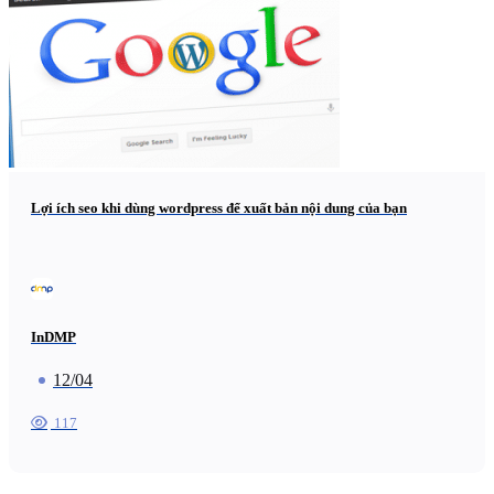
Lợi ích seo khi dùng wordpress để xuất bản nội dung của bạn
InDMP
12/04
117