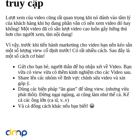
truy cập
Lượt xem của video cũng rất quan trọng khi nó đánh vào tâm lý
của khách hàng khi họ đang phân vân có nên xem video đó hay
không! Một video đã có sẵn lượt video cao luôn gây hứng thú
hơn cho người xem, tìm nội dung!
Vì vậy, trước khi tiến hành marketing cho video bạn nên kéo sẵn
một số lượng view cố định trước! Có rất nhiều cách. Sau đây là
một số cách cơ bản!
Gửi cho bạn bè, người thân để họ nhận xét về Video. Bạn
vừa có view vừa có thêm kinh nghiệm cho các Video sau.
Share lên các nhóm về lĩnh vực chỉnh sửa video và xin
góp ý.
Dùng các biện pháp “ăn gian” để tăng view. (nhưng vừa
phải thôi). Đừng ngại ngùng, ai cũng làm như thế cả. Kể
cả các ông lớn (ca sĩ, v..v)
Và cả đống cách khác nếu bạn biết! 😀