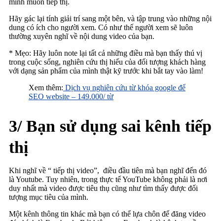
mình muốn tiếp thị.
Hãy gác lại tính giải trí sang một bên, và tập trung vào những nội
dung có ích cho người xem. Có như thế người xem sẽ luôn
thường xuyên nghĩ về nội dung video của bạn.
* Mẹo: Hãy luôn note lại tất cả những điều mà bạn thấy thú vị
trong cuộc sống, nghiên cứu thị hiếu của đối tượng khách hàng
với dạng sản phẩm của mình thật kỹ trước khi bắt tay vào làm!
Xem thêm:
Dịch vụ nghiên cứu từ khóa google để
SEO website – 149.000/ từ
3/ Bạn sử dụng sai kênh tiếp
thị
Khi nghĩ về “ tiếp thị video”, điều đầu tiên mà bạn nghĩ đến đó
là Youtube. Tuy nhiên, trong thực tế YouTube không phải là nơi
duy nhất mà video được tiêu thụ cũng như tìm thấy được đối
tượng mục tiêu của mình.
Một kênh thông tin khác mà bạn có thể lựa chôn để đăng video