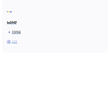
InDMP
10/04
122