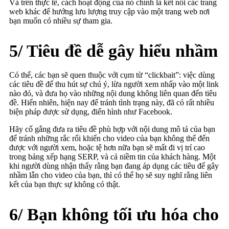
Và trên thực tế, cách hoạt động của nó chính là kết nối các trang
web khác để hướng lưu lượng truy cập vào một trang web nơi
bạn muốn có nhiều sự tham gia.
5/ Tiêu đề dễ gây hiểu nhầm
Có thể, các bạn sẽ quen thuộc với cụm từ “clickbait”: việc dùng
các tiêu đề để thu hút sự chú ý, lừa người xem nhấp vào một link
nào đó, và đưa họ vào những nội dung không liên quan đến tiêu
đề. Hiển nhiên, hiện nay để tránh tình trạng này, đã có rất nhiều
biện pháp được sử dụng, điển hình như Facebook.
Hãy cố gắng đưa ra tiêu đề phù hợp với nội dung mô tả của bạn
để tránh những rắc rối khiến cho video của bạn không thể đến
được với người xem, hoặc tệ hơn nữa bạn sẽ mất đi vị trí cao
trong bảng xếp hạng SERP, và cả niềm tin của khách hàng. Một
khi người dùng nhận thấy rằng bạn đang áp dụng các tiêu để gây
nhầm lẫn cho video của bạn, thì có thể họ sẽ suy nghĩ rằng liên
kết của bạn thực sự không có thật.
6/ Bạn không tối ưu hóa cho