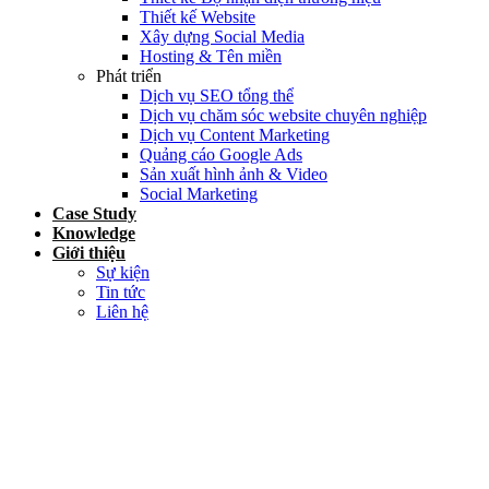
Thiết kế Website
Xây dựng Social Media
Hosting & Tên miền
Phát triển
Dịch vụ SEO tổng thể
Dịch vụ chăm sóc website chuyên nghiệp
Dịch vụ Content Marketing
Quảng cáo Google Ads
Sản xuất hình ảnh & Video
Social Marketing
Case Study
Knowledge
Giới thiệu
Sự kiện
Tin tức
Liên hệ