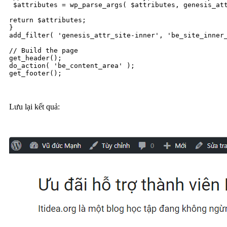
 $attributes = wp_parse_args( $attributes, genesis_att
return $attributes;

}

add_filter( 'genesis_attr_site-inner', 'be_site_inner_
// Build the page

get_header();

do_action( 'be_content_area' );

get_footer();
Lưu lại kết quả: