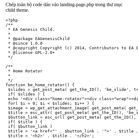
Chép toàn bộ code dán vào landing-page.php trong thư mục
child theme.
<?php

/**

 * EA Genesis Child.

 *

 * @package EAGenesisChild

 * @since 1.0.0

 * @copyright Copyright (c) 2014, Contributors to EA G
 * @license GPL-2.0+

 */

/**

 * Home Rotator

 *

 */

function be_home_rotator() {

 $slides = get_post_meta( get_the_ID(), 'be_slide', tr
 if( $slides ) {

 echo '<div class="home-rotator"><div class="wrap"><di
 for( $i = 0; $i < $slides; $i++ ) {

 $image = wp_get_attachment_image( get_post_meta( get_
 $title = esc_attr( get_post_meta( get_the_ID(), 'be_s
 $button_link = esc_url( get_post_meta( get_the_ID(), 
 if( $title ) {

 if( $button_link )

 $title = '<a href="' . $button_link . '">' . $title .
 $title = '<h2>' . $title . '</h2>';
