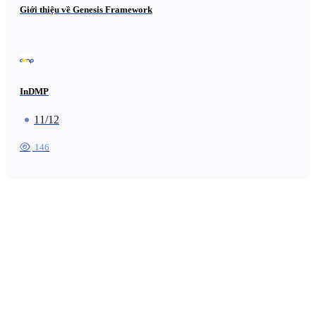
Giới thiệu về Genesis Framework
InDMP
11/12
146