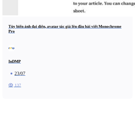
Tùy biến ảnh đại diện, avatar tác giả lên đầu bài viết Monochrome
Pro
InDMP
23/07
137