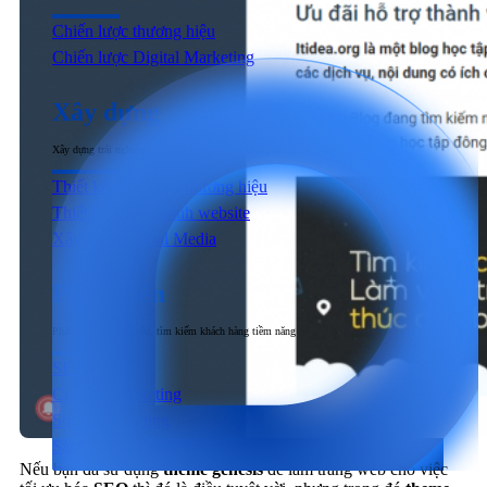
Chiến lược thương hiệu
Chiến lược Digital Marketing
Xây dựng
Xây dựng trải nghiệm người dùng đầu cuối tương tác với sản phẩm & dịch vụ
Thiết kế nhận diện thương hiệu
Thiết kế & Lập trình website
Xây dựng Social Media
Phát triển
Phát triển thương hiệu, tìm kiếm khách hàng tiềm năng
SEO
Content Marketing
Social Marketing
Sản xuất hình ảnh & Video
Nếu bạn đã sử dụng
theme genesis
để làm trang web cho việc
Quảng cáo trả phí