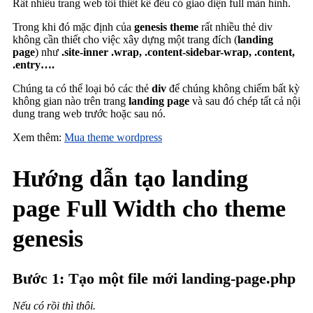
Rất nhiều trang web tôi thiết kế đều có giao diện full màn hình.
Trong khi đó mặc định của
genesis theme
rất nhiều thẻ div
không cần thiết cho việc xây dựng một trang đích (
landing
page
) như
.site-inner
.wrap, .content-sidebar-wrap, .content,
.entry….
Chúng ta có thể loại bỏ các thẻ
div
để chúng không chiếm bất kỳ
không gian nào trên trang
landing page
và sau đó chép tất cả nội
dung trang web trước hoặc sau nó.
Xem thêm:
Mua theme wordpress
Hướng dẫn tạo landing
page Full Width cho theme
genesis
Bước 1: Tạo một file mới landing-page.php
Nếu có rồi thì thôi.