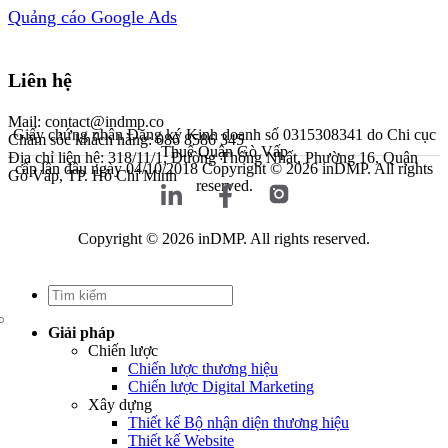
Quảng cáo Google Ads
Liên hệ
Mail: contact@indmp.co
Giấy chứng nhận Đăng ký Kinh doanh số 0315308341 do Chi cục
Chăm sóc khách hàng: 086 8586 345
Thuế Quận Gò Vấp
Địa chỉ liên hệ: 318/11/1, Đường Thống Nhất, Phường 16, Quận
cấp lần đầu ngày 04/10/2018
Copyright © 2026 inDMP. All rights
Gò Vấp, TP. Hồ Chí Minh
reserved.
Copyright © 2026 inDMP. All rights reserved.
Giải pháp
Chiến lược
Chiến lược thương hiệu
Chiến lược Digital Marketing
Xây dựng
Thiết kế Bộ nhận diện thương hiệu
Thiết kế Website