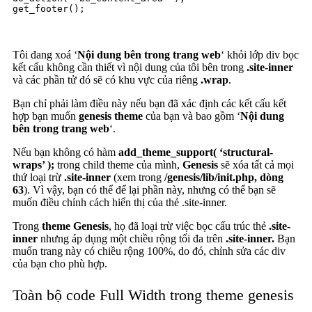
get_footer();
Tôi đang xoá ‘
Nội dung bên trong trang web
‘ khỏi lớp div bọc
kết cấu không cần thiết vì nội dung của tôi bên trong
.site-inner
và các phần tử đó sẽ có khu vực của riêng
.wrap
.
Bạn chỉ phải làm điều này nếu bạn đã xác định các kết cấu kết
hợp bạn muốn
genesis theme
của bạn và bao gồm ‘
Nội dung
bên trong trang web
‘.
Nếu bạn không có hàm
add_theme_support( ‘structural-
wraps’ );
trong child theme của mình,
Genesis
sẽ xóa tất cả mọi
thứ loại trừ
.site-inner
(xem trong
/genesis/lib/init.php, dòng
63
). Vì vậy, bạn có thể để lại phần này, nhưng có thể bạn sẽ
muốn điều chỉnh cách hiển thị của thẻ .site-inner.
Trong
theme Genesis
, họ đã loại trừ việc bọc cấu trúc thẻ
.site-
inner
nhưng áp dụng một chiều rộng tối đa trên
.site-inner.
Bạn
muốn trang này có chiều rộng 100%, do đó, chỉnh sửa các div
của bạn cho phù hợp.
Toàn bộ code Full Width trong theme genesis