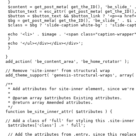
 }

 $content = get_post_meta( get_the_ID(), 'be_slide_' .
 $button_text = esc_attr( get_post_meta( get_the_ID(),
 $button = $button_text && $button_link ? '<p><a href=
 $bg = get_post_meta( get_the_ID(), 'be_slide_' . $i .
 $class = $bg ? 'slide-caption white-bg' : 'slide-capt
 echo '<li>' . $image . '<span class="caption-wrapper"
 }

 echo '</ul></div></div></div>';

 }

}

add_action( 'be_content_area', 'be_home_rotator' );

// Remove 'site-inner' from structural wrap

add_theme_support( 'genesis-structural-wraps', array( 
/**

 * Add attributes for site-inner element, since we're 
 *

 * @param array $attributes Existing attributes.

 * @return array Amended attributes.

 */

function be_site_inner_attr( $attributes ) {

// Add a class of 'full' for styling this .site-inner 
 $attributes['class'] .= ' full';

 // Add the attributes from .entry, since this replace