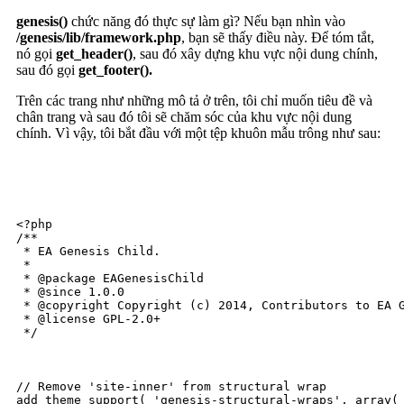
genesis()
chức năng đó thực sự làm gì? Nếu bạn nhìn vào
/genesis/lib/framework.php
, bạn sẽ thấy điều này. Để tóm tắt,
nó gọi
get_header()
, sau đó xây dựng khu vực nội dung chính,
sau đó gọi
get_footer().
Trên các trang như những mô tả ở trên, tôi chỉ muốn tiêu đề và
chân trang và sau đó tôi sẽ chăm sóc của khu vực nội dung
chính. Vì vậy, tôi bắt đầu với một tệp khuôn mẫu trông như sau:
<?php

/**

 * EA Genesis Child.

 *

 * @package EAGenesisChild

 * @since 1.0.0

 * @copyright Copyright (c) 2014, Contributors to EA G
 * @license GPL-2.0+

 */

// Remove 'site-inner' from structural wrap

add_theme_support( 'genesis-structural-wraps', array( 