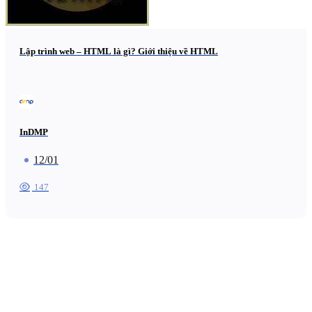
Lập trình web – HTML là gì? Giới thiệu về HTML
InDMP
12/01
147