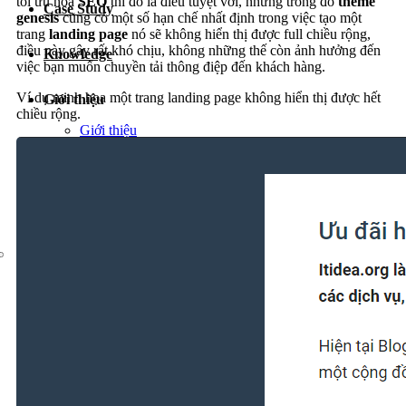
tối ưu hóa
SEO
thì đó là điều tuyệt vời, nhưng trong đó
theme
Case Study
Dịch vụ chăm sóc website
genesis
cũng có một số hạn chế nhất định trong việc tạo một
trang
landing page
nó sẽ không hiển thị được full chiều rộng,
điều này gây rất khó chịu, không những thế còn ảnh hưởng đến
Knowledge
việc bạn muốn chuyền tải thông điệp đến khách hàng.
Ví dụ minh họa một trang landing page không hiển thị được hết
Giới thiệu
chiều rộng.
Giới thiệu
Tin tức
Sự kiện
Liên hệ