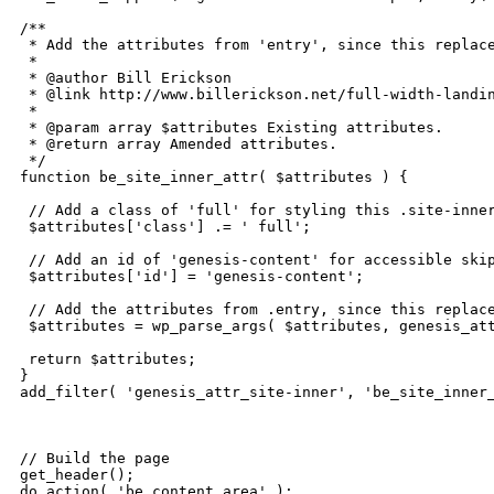
/**

 * Add the attributes from 'entry', since this replace
 *

 * @author Bill Erickson

 * @link http://www.billerickson.net/full-width-landin
 * 

 * @param array $attributes Existing attributes.

 * @return array Amended attributes.

 */

function be_site_inner_attr( $attributes ) {

 // Add a class of 'full' for styling this .site-inner
 $attributes['class'] .= ' full';

 // Add an id of 'genesis-content' for accessible skip
 $attributes['id'] = 'genesis-content';

 // Add the attributes from .entry, since this replace
 $attributes = wp_parse_args( $attributes, genesis_att
 return $attributes;

}

add_filter( 'genesis_attr_site-inner', 'be_site_inner_
// Build the page

get_header();

do_action( 'be_content_area' );
