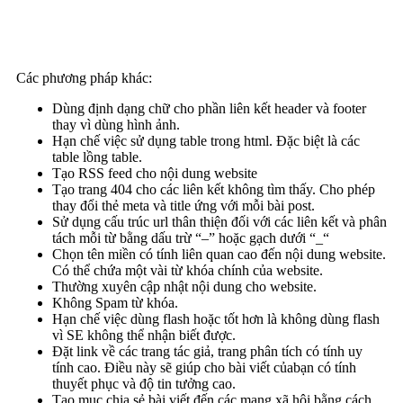
Các phương pháp khác:
Dùng định dạng chữ cho phần liên kết header và footer
thay vì dùng hình ảnh.
Hạn chế việc sử dụng table trong html. Đặc biệt là các
table lồng table.
Tạo RSS feed cho nội dung website
Tạo trang 404 cho các liên kết không tìm thấy. Cho phép
thay đổi thẻ meta và title ứng với mỗi bài post.
Sử dụng cấu trúc url thân thiện đối với các liên kết và phân
tách mỗi từ bằng dấu trừ “–” hoặc gạch dưới “_“
Chọn tên miền có tính liên quan cao đến nội dung website.
Có thể chứa một vài từ khóa chính của website.
Thường xuyên cập nhật nội dung cho website.
Không Spam từ khóa.
Hạn chế việc dùng flash hoặc tốt hơn là không dùng flash
vì SE không thể nhận biết được.
Đặt link về các trang tác giả, trang phân tích có tính uy
tính cao. Điều này sẽ giúp cho bài viết củabạn có tính
thuyết phục và độ tin tưởng cao.
Tạo mục chia sẻ bài viết đến các mạng xã hội bằng cách