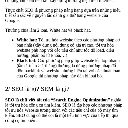
chuộng làm đầu tiên khi xây dựng thương hiệu trên Internet.
Thực chất SEO là phương pháp nâng hạng dựa trên những hiểu
biết sâu sắc về nguyên tắc đánh giá thứ hạng website của
Google.
Thường chia làm 2 loại. White hat và black hat.
White hat:
Tối ưu hóa website theo các phương pháp cơ
bản nhất (xây dựng nội dung có giá trị cao, tối ưu hóa
website phù hợp với các tiêu chí như tốc độ load, điều
hướng, phân bố từ khóa,…)
Black hat:
Các phương pháp giúp website lên top nhanh
(tầm 1 tuần > 1 tháng) thường là dùng phương pháp đổ
dồn backlink về website nhưng hiện tại với các thuật toán
của Google thì phương pháp này dần bị loại bỏ.
2/ SEO là gì? SEM là gì?
SEO là chữ viết tắt của “Search Engine Optimization”
nghĩa
là tối ưu hóa công cụ tìm kiếm. SEO là tập hợp các phương pháp
tối ưu hóa Website tương thích với các tiêu chí của bộ máy tìm
kiếm. SEO cũng có thể coi là một tiểu lĩnh vực của tiếp thị qua
công cụ tìm kiếm.