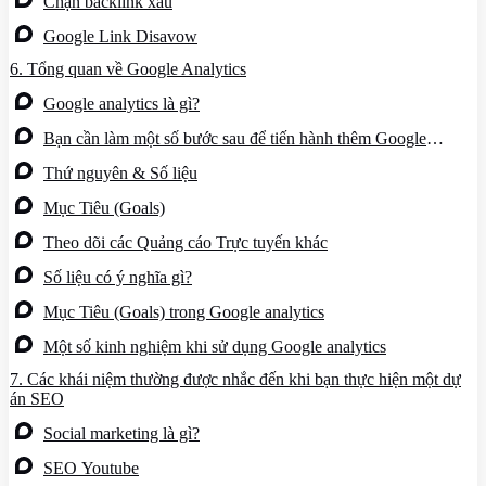
Chặn backlink xấu
Google Link Disavow
6.
Tổng quan về Google Analytics
Google analytics là gì?
Bạn cần làm một số bước sau để tiến hành thêm Google
analytics vào website
Thứ nguyên & Số liệu
Mục Tiêu (Goals)
Theo dõi các Quảng cáo Trực tuyến khác
Số liệu có ý nghĩa gì?
Mục Tiêu (Goals) trong Google analytics
Một số kinh nghiệm khi sử dụng Google analytics
7.
Các khái niệm thường được nhắc đến khi bạn thực hiện một dự
án SEO
Social marketing là gì?
SEO Youtube