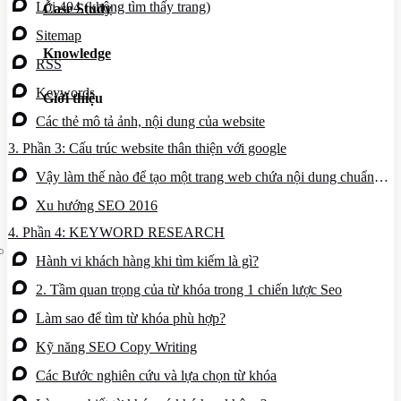
Lỗi 404 (không tìm thấy trang)
Case Study
Dịch vụ chăm sóc website
Sitemap
Knowledge
RSS
Keywords
Giới thiệu
Các thẻ mô tả ảnh, nội dung của website
Giới thiệu
Tin tức
3.
Phần 3: Cấu trúc website thân thiện với google
Sự kiện
Liên hệ
Vậy làm thế nào để tạo một trang web chứa nội dung chuẩn
theo tiêu chí của google?
Xu hướng SEO 2016
4.
Phần 4: KEYWORD RESEARCH
Hành vi khách hàng khi tìm kiếm là gì?
2. Tầm quan trọng của từ khóa trong 1 chiến lược Seo
Làm sao để tìm từ khóa phù hợp?
Kỹ năng SEO Copy Writing
Các Bước nghiên cứu và lựa chọn từ khóa