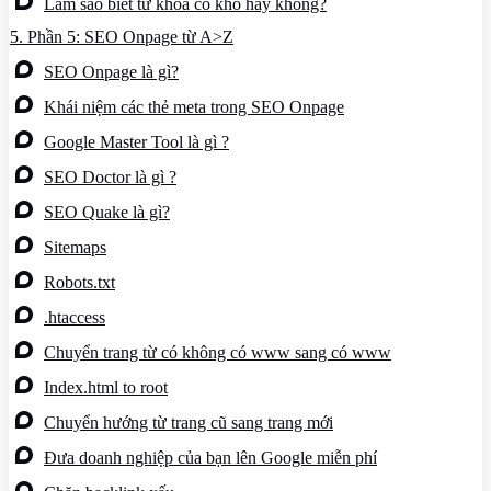
Làm sao biết từ khóa có khó hay không?
5.
Phần 5: SEO Onpage từ A>Z
SEO Onpage là gì?
Khái niệm các thẻ meta trong SEO Onpage
Google Master Tool là gì ?
SEO Doctor là gì ?
SEO Quake là gì?
Sitemaps
Robots.txt
.htaccess
Chuyển trang từ có không có www sang có www
Index.html to root
Chuyển hướng từ trang cũ sang trang mới
Đưa doanh nghiệp của bạn lên Google miễn phí