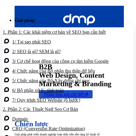
Bỏ
qua
nội
Giải pháp
dung
1.
Phần 1: Các khái niệm cơ bản về SEO bạn cần biết
1/ Tại sao phải SEO
2/ SEO là gì? SEM là gì?
3/ Cơ chế hoạt động của công cụ tìm kiếm Google
B2B
4/ Chức năng của Bộ phận thu thập dữ liệu
Web Design, Content
5/ Chức năng của Bộ Xây dựng chỉ mục
Marketing & Branding
6/ Bộ phận xử lí– tính toán
Nhận báo giá chi tiết
7/ Quy trình SEO Website (6 bước)
2.
Phần 2: Các Thuật Ngữ Seo Cơ Bản
Domain
Chiến lược
CRO (Conversion Rate Optimization)
Giải pháp phát triển doanh nghiệp toàn diện trên nền tảng kỹ thuật số