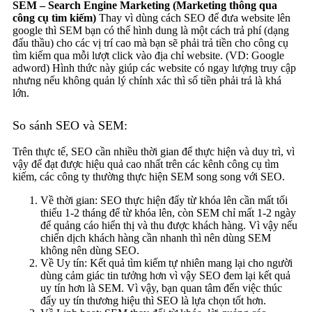
SEM – Search Engine Marketing (Marketing thông qua
công cụ tìm kiếm)
Thay vì dùng cách SEO để đưa website lên
google thì SEM bạn có thể hình dung là một cách trả phí (dạng
đấu thầu) cho các vị trí cao mà bạn sẽ phải trả tiền cho công cụ
tìm kiếm qua mỗi lượt click vào địa chỉ website. (VD: Google
adword) Hình thức này giúp các website có ngay lượng truy cập
nhưng nếu không quản lý chính xác thì số tiền phải trả là khá
lớn.
So sánh SEO và SEM:
Trên thực tế, SEO cần nhiều thời gian để thực hiện và duy trì, vì
vậy để đạt được hiệu quả cao nhất trên các kênh công cụ tìm
kiếm, các công ty thường thực hiện SEM song song với SEO.
Về thời gian: SEO thực hiện đẩy từ khóa lên cần mất tối
thiểu 1-2 tháng để từ khóa lên, còn SEM chỉ mất 1-2 ngày
để quảng cáo hiển thị và thu được khách hàng. Vì vậy nếu
chiến dịch khách hàng cần nhanh thì nên dùng SEM
không nên dùng SEO.
Về Uy tín: Kết quả tìm kiếm tự nhiên mang lại cho người
dùng cảm giác tin tưởng hơn vì vậy SEO đem lại kết quả
uy tín hơn là SEM. Vì vậy, bạn quan tâm đến việc thúc
đẩy uy tín thương hiệu thì SEO là lựa chọn tốt hơn.