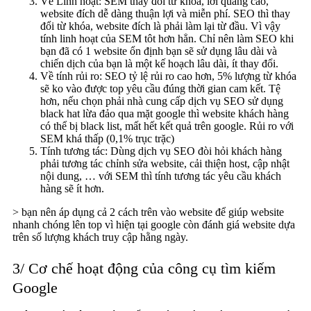
Về Linh hoạt: SEM thay đổi từ khóa, lời quảng cáo,
website đích dễ dàng thuận lợi và miễn phí. SEO thì thay
đổi từ khóa, website đích là phải làm lại từ đầu. Vì vậy
tính linh hoạt của SEM tôt hơn hẳn. Chỉ nên làm SEO khi
bạn đã có 1 website ổn định bạn sẽ sử dụng lâu dài và
chiến dịch của bạn là một kế hoạch lâu dài, ít thay đổi.
Về tính rủi ro: SEO tỷ lệ rủi ro cao hơn, 5% lượng từ khóa
sẽ ko vào được top yêu cầu đúng thời gian cam kết. Tệ
hơn, nếu chọn phải nhà cung cấp dịch vụ SEO sử dụng
black hat lừa đảo qua mặt google thì website khách hàng
có thể bị black list, mất hết kết quả trên google. Rủi ro với
SEM khá thấp (0,1% trục trặc)
Tính tương tác: Dùng dịch vụ SEO đòi hỏi khách hàng
phải tương tác chỉnh sửa website, cải thiện host, cập nhật
nội dung, … với SEM thì tính tương tác yêu cầu khách
hàng sẽ ít hơn.
> bạn nên áp dụng cả 2 cách trên vào website để giúp website
nhanh chóng lên top vì hiện tại google còn đánh giá website dựa
trên số lượng khách truy cập hằng ngày.
3/ Cơ chế hoạt động của công cụ tìm kiếm
Google