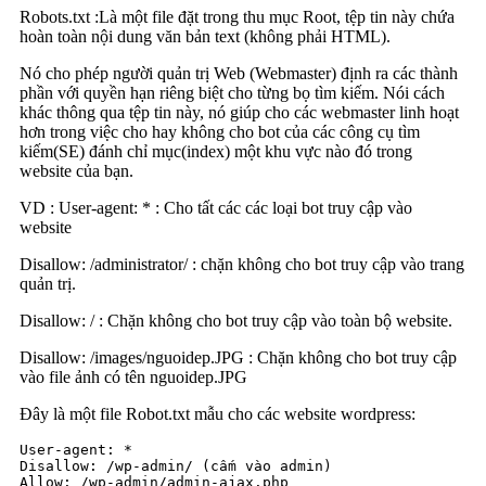
Robots.txt :Là một file đặt trong thu mục Root, tệp tin này chứa
hoàn toàn nội dung văn bản text (không phải HTML).
Nó cho phép người quản trị Web (Webmaster) định ra các thành
phần với quyền hạn riêng biệt cho từng bọ tìm kiếm. Nói cách
khác thông qua tệp tin này, nó giúp cho các webmaster linh hoạt
hơn trong việc cho hay không cho bot của các công cụ tìm
kiếm(SE) đánh chỉ mục(index) một khu vực nào đó trong
website của bạn.
VD : User-agent: * : Cho tất các các loại bot truy cập vào
website
Disallow: /administrator/ : chặn không cho bot truy cập vào trang
quản trị.
Disallow: / : Chặn không cho bot truy cập vào toàn bộ website.
Disallow: /images/nguoidep.JPG : Chặn không cho bot truy cập
vào file ảnh có tên nguoidep.JPG
Đây là một file Robot.txt mẫu cho các website wordpress:
User-agent: *

Disallow: /wp-admin/ (cấm vào admin)

Allow: /wp-admin/admin-ajax.php
