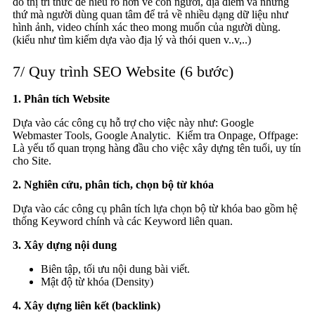
đồ thị tri thức để hiểu rõ hơn về con người, địa điểm và những
thứ mà người dùng quan tâm để trả về nhiều dạng dữ liệu như
hình ảnh, video chính xác theo mong muốn của người dùng.
(kiểu như tìm kiếm dựa vào địa lý và thói quen v..v,..)
7/ Quy trình SEO Website (6 bước)
1. Phân tích Website
Dựa vào các công cụ hỗ trợ cho việc này như: Google
Webmaster Tools, Google Analytic. Kiểm tra Onpage, Offpage:
Là yếu tố quan trọng hàng đầu cho việc xây dựng tên tuổi, uy tín
cho Site.
2. Nghiên cứu, phân tích, chọn bộ từ khóa
Dựa vào các công cụ phân tích lựa chọn bộ từ khóa bao gồm hệ
thống Keyword chính và các Keyword liên quan.
3. Xây dựng nội dung
Biên tập, tối ưu nội dung bài viết.
Mật độ từ khóa (Density)
4. Xây dựng liên kết (backlink)