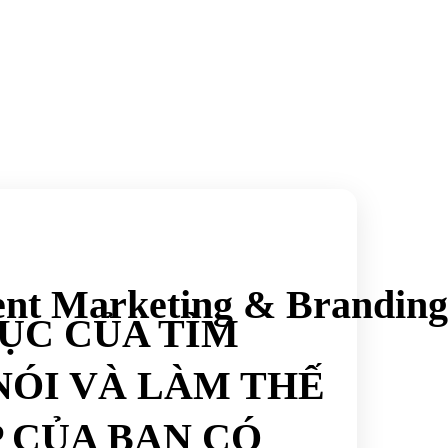
ent Marketing & Branding
TỤC CỦA TÌM
NÓI VÀ LÀM THẾ
 CỦA BẠN CÓ