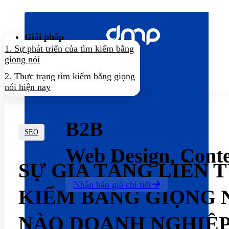
Bỏ
qua
nội
Giải pháp
dung
1.
Sự phát triển của tìm kiếm bằng
giọng nói
2.
Thực trạng tìm kiếm bằng giọng
nói hiện nay
B2B
SEO
Web Design, Cont
SỰ GIA TĂNG LIÊN 
Nhận báo giá chi tiết
KIẾM BẰNG GIỌNG 
NÀO DOANH NGHIỆP