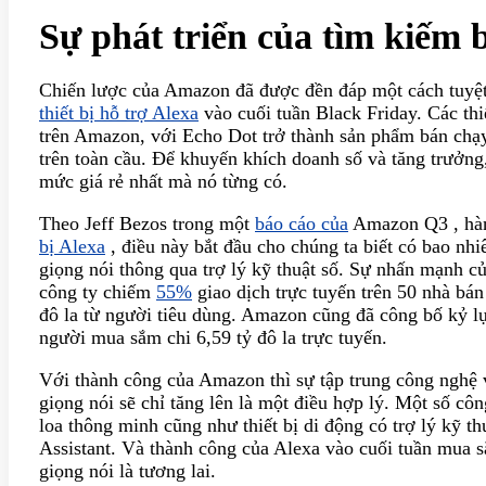
Sự phát triển của tìm kiếm 
Chiến lược của Amazon đã được đền đáp một cách tuyệt
thiết bị hỗ trợ Alexa
vào cuối tuần Black Friday. Các th
trên Amazon, với Echo Dot trở thành sản phẩm bán chạ
trên toàn cầu. Để khuyến khích doanh số và tăng trưởng
mức giá rẻ nhất mà nó từng có.
Theo Jeff Bezos trong một
báo cáo của
Amazon Q3 , hàn
bị Alexa
, điều này bắt đầu cho chúng ta biết có bao nh
giọng nói thông qua trợ lý kỹ thuật số. Sự nhấn mạnh c
công ty chiếm
55%
giao dịch trực tuyến trên 50 nhà bán
đô la từ người tiêu dùng. Amazon cũng đã công bố kỷ lục
người mua sắm chi 6,59 tỷ đô la trực tuyến.
Với thành công của Amazon thì sự tập trung công nghệ v
giọng nói sẽ chỉ tăng lên là một điều hợp lý. Một số cô
loa thông minh cũng như thiết bị di động có trợ lý kỹ t
Assistant. Và thành công của Alexa vào cuối tuần mua 
giọng nói là tương lai.