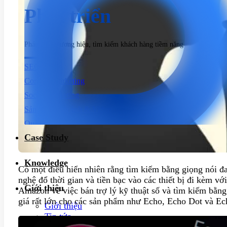
Phát triển
Phát triển thương hiệu, tìm kiếm khách hàng tiềm năng
SEO
Content Marketing
Social Marketing
Sản xuất hình ảnh & Video
Quảng cáo trả phí
Case Study
Dịch vụ chăm sóc website
Knowledge
Có một điều hiển nhiên rằng tìm kiếm bằng giọng nói đ
nghệ đổ thời gian và tiền bạc vào các thiết bị đi kèm vớ
Giới thiệu
Amazon về việc bán trợ lý kỹ thuật số và tìm kiếm bằng
giá rất lớn cho các sản phẩm như Echo, Echo Dot và Ech
Giới thiệu
Tin tức
Sự kiện