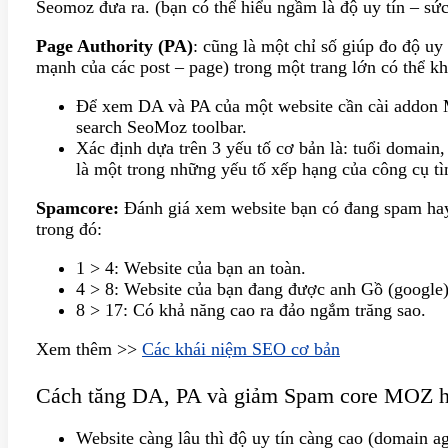
Seomoz đưa ra. (bạn có thể hiểu ngầm là độ uy tín – s
Page Authority (PA)
: cũng là một chỉ số giúp đo độ uy 
mạnh của các post – page) trong một trang lớn có thể k
Để xem DA và PA của một website cần cài addon 
search SeoMoz toolbar.
Xác định dựa trên 3 yếu tố cơ bản là: tuổi domain
là một trong những yếu tố xếp hạng của công cụ t
Spamcore:
Đánh giá xem website bạn có đang spam ha
trong đó:
1 > 4: Website của bạn an toàn.
4 > 8: Website của bạn đang được anh Gồ (google)
8 > 17: Có khả năng cao ra đảo ngắm trăng sao.
Xem thêm >>
Các khái niệm SEO cơ bản
Cách tăng DA, PA và giảm Spam core MOZ h
Website càng lâu thì độ uy tín càng cao (domain 