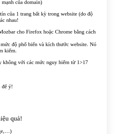
ức mạnh của domain)
tín của 1 trang bất kỳ trong website (do độ
hác nhau!
Mozbar cho Firefox hoặc Chrome bằng cách
, mức độ phổ biến và kích thước website. Nó
ìm kiếm.
y không với các mức nguy hiểm từ 1>17
 để ý!
iệu quả!
age,…)