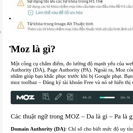
Liên hệ
Moz là gì?
Một công cụ chấm điểm, đo lường độ mạnh yếu của webs
Authority (DA), Page Authority (PA). Ngoài ra, Moz cò
nhằm giúp bạn khắc phục trước khi bị Google phạt. Bạn 
moz toolbaz – Đăng ký tài khoản Free và nó sẽ hiển thị
Các thuật ngữ trong MOZ – Da là gì – Pa là g
Domain Authority (DA)
: Chỉ số cho biết mức độ uy tí