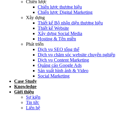
Chiến lược
Chiến lược thương hiệu
Chiến lược Digital Marketing
Xây dựng
Thiết kế Bộ nhận diện thương hiệu
Thiết kế Website
Xây dựng Social Media
Hosting & Tên miền
Phát triển
Dịch vụ SEO tổng thể
Dịch vụ chăm sóc website chuyên nghiệp
Dịch vụ Content Marketing
Quảng cáo Google Ads
Sản xuất hình ảnh & Video
Social Marketing
Case Study
Knowledge
Giới thiệu
Sự kiện
Tin tức
Liên hệ