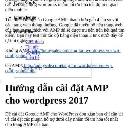
Case Study
Dịch vụ chăm sóc website
các website, blog wordpress nhằm tối ưu hóa tốc độ trên giao
diện mobile.
Knowledge
Tốc độ tải trang của Google AMP nhanh hơn gấp 4 lần so với
các trang web thông thường. Google đã tuyên bố nếu trang web
của bạn tương thích với AMP thì sẽ được ưu tiên trên kết quả tìm
Giới thiệu
kiếm. Bạn hãy test thử tốc độ bằng điện thoại 2 link dưới đây để
tự trải nghiệm.
Giới thiệu
Tin tức
Không AMP:
http://tuduysale.com/tang-toc-wordpress-voi-wp-
Sự kiện
config-php/
Liên hệ
Có AMP:
http://tuduysale.com/tang-toc-wordpress-voi-wp-
config-php/amp/
Hướng dẫn cài đặt AMP
cho wordpress 2017
Để cài đặt Google AMP cho WordPress đơn giản bạn chỉ cần tải
và cài đặt các plugin hỗ trợ dưới đây nhằm tối ưu hóa tốt nhất
cho trang AMP của bạn.