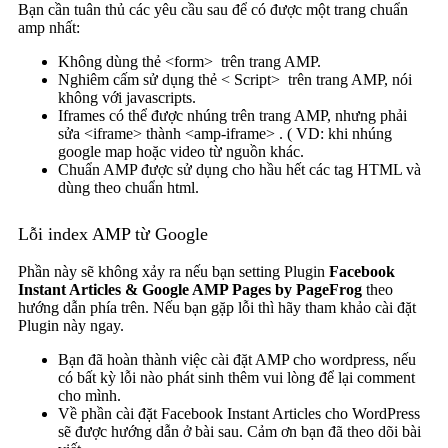
Bạn cần tuân thủ các yêu cầu sau để có được một trang chuẩn
amp nhất:
Không dùng thẻ <form> trên trang AMP.
Nghiêm cấm sử dụng thẻ < Script> trên trang AMP, nói
không với javascripts.
Iframes có thể được nhúng trên trang AMP, nhưng phải
sửa <iframe> thành <amp-iframe> . ( VD: khi nhúng
google map hoặc video từ nguồn khác.
Chuẩn AMP được sử dụng cho hầu hết các tag HTML và
dùng theo chuẩn html.
Lỗi index AMP từ Google
Phần này sẽ không xảy ra nếu bạn setting Plugin
Facebook
Instant Articles & Google AMP Pages by PageFrog
theo
hướng dẫn phía trên. Nếu bạn gặp lỗi thì hãy tham khảo cài đặt
Plugin này ngay.
Bạn đã hoàn thành việc cài đặt AMP cho wordpress, nếu
có bất kỳ lỗi nào phát sinh thêm vui lòng để lại comment
cho mình.
Về phần cài đặt Facebook Instant Articles cho WordPress
sẽ được hướng dẫn ở bài sau. Cảm ơn bạn đã theo dõi bài