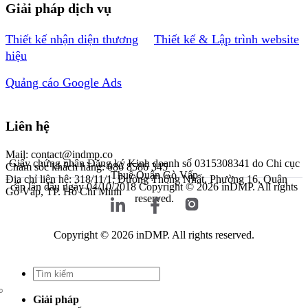
Giải pháp dịch vụ
Thiết kế nhận diện thương
Thiết kế & Lập trình website
hiệu
Quảng cáo Google Ads
Liên hệ
Mail: contact@indmp.co
Giấy chứng nhận Đăng ký Kinh doanh số 0315308341 do Chi cục
Chăm sóc khách hàng: 086 8586 345
Thuế Quận Gò Vấp
Địa chỉ liên hệ: 318/11/1, Đường Thống Nhất, Phường 16, Quận
cấp lần đầu ngày 04/10/2018
Copyright © 2026 inDMP. All rights
Gò Vấp, TP. Hồ Chí Minh
reserved.
Copyright © 2026 inDMP. All rights reserved.
Giải pháp