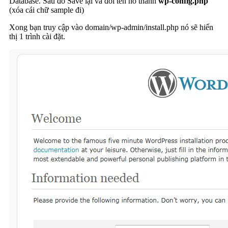
Database. Sau đó Save lại và đổi tên nó thành
wp-config.php
(xóa cái chữ sample đi)
Xong bạn truy cập vào domain/wp-admin/install.php nó sẽ hiển
thị 1 trình cài đặt.