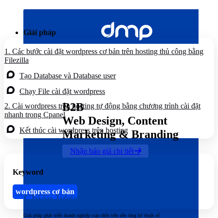
Bỏ
qua
nội
Giải pháp
dung
1.
Các bước cài đặt wordpress cơ bản trên hosting thủ công bằng
Filezilla
Tạo Database và Database user
Chạy File cài đặt wordpress
B2B
2.
Cài wordpress trên hosting tự động bằng chương trình cài đặt
nhanh trong Cpanel
Web Design, Content
Kết thúc cài wordpress trên hosting
Marketing & Branding
Nhận báo giá chi tiết
Keyword
wordpress cơ bản
Chiến lược
Giải pháp phát triển doanh nghiệp toàn diện trên nền tảng kỹ thuật số