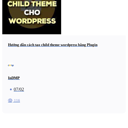
Hướng dẫn cách tạo child theme wordpress bằng Plugin
InDMP
07/02
116