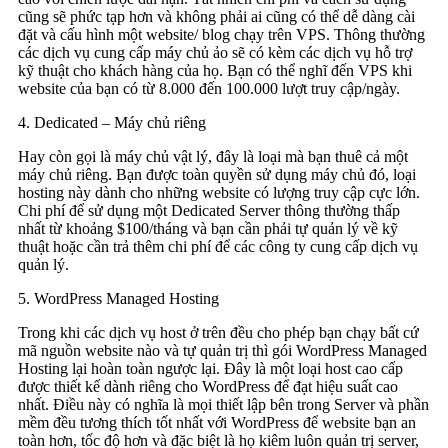
cũng sẽ phức tạp hơn và không phải ai cũng có thể dễ dàng cài
đặt và cấu hình một website/ blog chạy trên VPS. Thông thường
các dịch vụ cung cấp máy chủ ảo sẽ có kèm các dịch vụ hỗ trợ
kỹ thuật cho khách hàng của họ. Bạn có thể nghĩ đến VPS khi
website của bạn có từ 8.000 đến 100.000 lượt truy cập/ngày.
4. Dedicated – Máy chủ riêng
Hay còn gọi là máy chủ vật lý, đây là loại mà bạn thuê cả một
máy chủ riêng. Bạn được toàn quyền sử dụng máy chủ đó, loại
hosting này dành cho những website có lượng truy cập cực lớn.
Chi phí để sử dụng một Dedicated Server thông thường thấp
nhất từ khoảng $100/tháng và bạn cần phải tự quản lý về kỹ
thuật hoặc cần trả thêm chi phí để các công ty cung cấp dịch vụ
quản lý.
5. WordPress Managed Hosting
Trong khi các dịch vụ host ở trên đều cho phép bạn chạy bất cứ
mã nguồn website nào và tự quản trị thì gói WordPress Managed
Hosting lại hoàn toàn ngược lại. Đây là một loại host cao cấp
được thiết kế dành riêng cho WordPress để đạt hiệu suất cao
nhất. Điều này có nghĩa là mọi thiết lập bên trong Server và phần
mềm đều tương thích tốt nhất với WordPress để website bạn an
toàn hơn, tốc độ hơn và đặc biệt là họ kiêm luôn quản trị server,