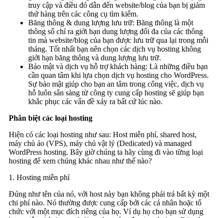
truy cập và điều đó dẫn đến website/blog của bạn bị giảm
thứ hàng trên các công cụ tìm kiếm.
Băng thông & dung lượng lưu trữ: Băng thông là một
thông số chỉ ra giới hạn dung lượng đối đa của các thông
tin mà website/blog của bạn được lưu trữ qua lại trong mỗi
tháng. Tốt nhất bạn nên chọn các dịch vụ hosting không
giới hạn băng thông và dung lượng lưu trữ.
Bảo mật và dịch vụ hỗ trợ khách hàng: Là những điều bạn
cần quan tâm khi lựa chọn dịch vụ hosting cho WordPress.
Sự bảo mật giúp cho bạn an tâm trong công việc, dịch vụ
hỗ luôn sẵn sàng từ công ty cung cấp hosting sẽ giúp bạn
khắc phục các vấn đề xảy ra bất cứ lúc nào.
Phân biệt các loại hosting
Hiện có các loại hosting như sau: Host miễn phí, shared host,
máy chủ ảo (VPS), máy chủ vật lý (Dedicated) và managed
WordPress hosting. Bây giờ chúng ta hãy cùng đi vào từng loại
hosting để xem chúng khác nhau như thế nào?
1. Hosting miễn phí
Đúng như tên của nó, với host này bạn không phải trả bất kỳ một
chi phí nào. Nó thường được cung cấp bởi các cá nhân hoặc tổ
chức với một mục đích riêng của họ. Ví dụ họ cho bạn sử dụng