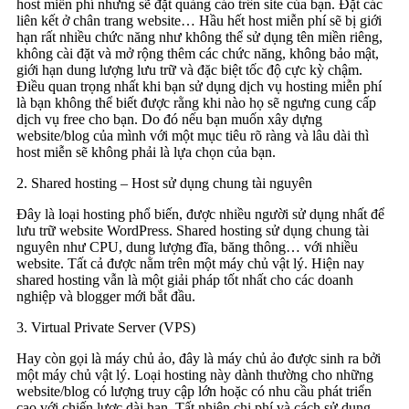
host miễn phí nhưng sẽ đặt quảng cáo trên site của bạn. Đặt các
liên kết ở chân trang website… Hầu hết host miễn phí sẽ bị giới
hạn rất nhiều chức năng như không thể sử dụng tên miền riêng,
không cài đặt và mở rộng thêm các chức năng, không bảo mật,
giới hạn dung lượng lưu trữ và đặc biệt tốc độ cực kỳ chậm.
Điều quan trọng nhất khi bạn sử dụng dịch vụ hosting miễn phí
là bạn không thể biết được rằng khi nào họ sẽ ngưng cung cấp
dịch vụ free cho bạn. Do đó nếu bạn muốn xây dựng
website/blog của mình với một mục tiêu rõ ràng và lâu dài thì
host miễn sẽ không phải là lựa chọn của bạn.
2. Shared hosting – Host sử dụng chung tài nguyên
Đây là loại hosting phổ biến, được nhiều người sử dụng nhất để
lưu trữ website WordPress. Shared hosting sử dụng chung tài
nguyên như CPU, dung lượng đĩa, băng thông… với nhiều
website. Tất cả được nằm trên một máy chủ vật lý. Hiện nay
shared hosting vẫn là một giải pháp tốt nhất cho các doanh
nghiệp và blogger mới bắt đầu.
3. Virtual Private Server (VPS)
Hay còn gọi là máy chủ ảo, đây là máy chủ ảo được sinh ra bởi
một máy chủ vật lý. Loại hosting này dành thường cho những
website/blog có lượng truy cập lớn hoặc có nhu cầu phát triển
cao với chiến lược dài hạn. Tất nhiên chi phí và cách sử dụng