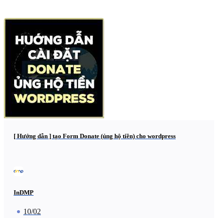
[ Hướng dẫn ] tạo Form Donate (ủng hộ tiền) cho wordpress
InDMP
10/02