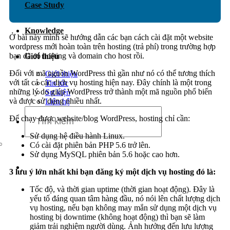
Case Study
Dịch vụ chăm sóc website
Knowledge
Ở bài này mình sẽ hướng dẫn các bạn cách cài đặt một website
wordpress mới hoàn toàn trên hosting (trả phí) trong trường hợp
bạn đã có hosting và domain cho host rồi.
Giới thiệu
Đối với mã nguồn WordPress thì gần như nó có thể tương thích
Giới thiệu
với tất cả các dịch vụ hosting hiện nay. Đây chính là một trong
Tin tức
những lý do giúp WordPress trở thành một mã nguồn phổ biến
Sự kiện
và được sử dụng nhiều nhất.
Liên hệ
Để chạy được website/blog WordPress, hosting chỉ cần:
Sử dụng hệ điều hành Linux.
Có cài đặt phiên bản PHP 5.6 trở lên.
Sử dụng MySQL phiên bản 5.6 hoặc cao hơn.
3 lưu ý lớn nhất khi bạn đăng ký một dịch vụ hosting đó là:
Tốc độ, và thời gian uptime (thời gian hoạt động). Đây là
yếu tố đáng quan tâm hàng đầu, nó nói lên chất lượng dịch
vụ hosting, nếu bạn không may mắn sử dụng một dịch vụ
hosting bị downtime (không hoạt động) thì bạn sẽ làm
giảm trải nghiệm người dùng. Ảnh hưởng đến lưu lượng