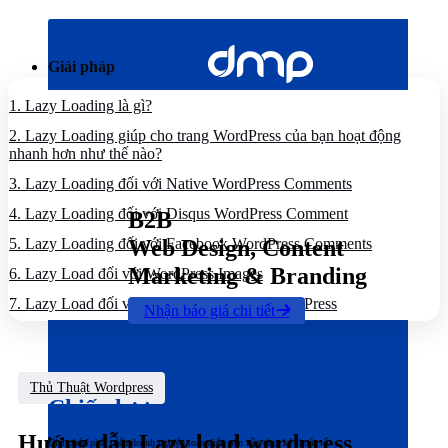
Bỏ
qua
nội
Giải pháp
dung
1.
Lazy Loading là gì?
2.
Lazy Loading giúp cho trang WordPress của bạn hoạt động
nhanh hơn như thế nào?
3.
Lazy Loading đối với Native WordPress Comments
4.
Lazy Loading đối với Disqus WordPress Comment
B2B
5.
Lazy Loading đối với Facebook WordPress Comments
Web Design, Content
Marketing & Branding
6.
Lazy Load đối với WordPress Images
7.
Lazy Load đối với video Youtube trên WordPress
Nhận báo giá chi tiết
Thủ Thuật Wordpress
Chiến lược
Hướng dẫn Lazy load wordpress
Giải pháp phát triển doanh nghiệp toàn diện trên nền tảng kỹ thuật số