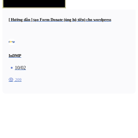
[ Hướng dẫn ] tạo Form Donate (ủng hộ tiền) cho wordpress
InDMP
10/02
209