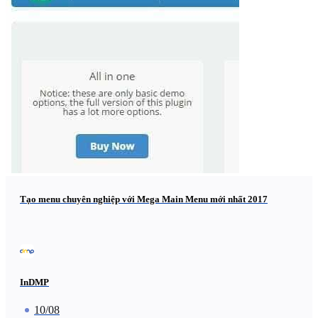
Tạo menu chuyên nghiệp với Mega Main Menu mới nhất 2017
InDMP
10/08