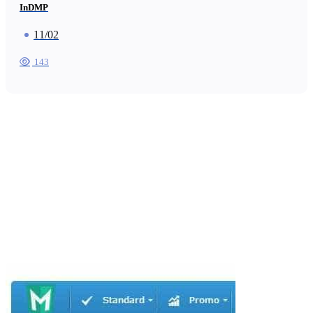
InDMP
11/02
143