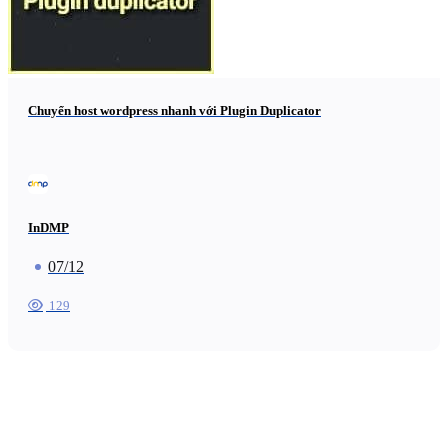
Chuyển host wordpress nhanh với Plugin Duplicator
InDMP
07/12
129