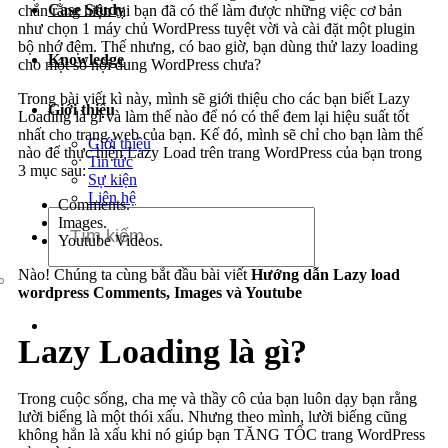
Case Study
chắn rằng hiện tại bạn đã có thể làm được những việc cơ bản
Dịch vụ chăm sóc website
như chọn 1 máy chủ WordPress tuyệt vời và cài đặt một plugin
bộ nhớ đệm. Thế nhưng, có bao giờ, bạn dùng thử lazy loading
Knowledge
cho một số nội dung WordPress chưa?
Trong bài viết kì này, mình sẽ giới thiệu cho các bạn biết Lazy
Giới thiệu
Loading là gì và làm thế nào để nó có thể đem lại hiệu suất tốt
nhất cho trang web của bạn. Kế đó, mình sẽ chỉ cho bạn làm thế
Giới thiệu
nào để thực hiện Lazy Load trên trang WordPress của bạn trong
Tin tức
3 mục sau:
Sự kiện
Liên hệ
Comments.
Images.
Youtube Videos.
Nào! Chúng ta cùng bắt đầu bài viết
Hướng dẫn Lazy load
wordpress Comments, Images và Youtube
Lazy Loading là gì?
Trong cuộc sống, cha mẹ và thầy cô của bạn luôn dạy bạn rằng
lười biếng là một thói xấu. Nhưng theo mình, lười biếng cũng
không hẳn là xấu khi nó giúp bạn TĂNG TỐC trang WordPress