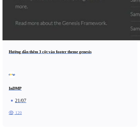
Hướng dẫn thêm 3 cột vào footer theme genesis
InDMP
21/07
120