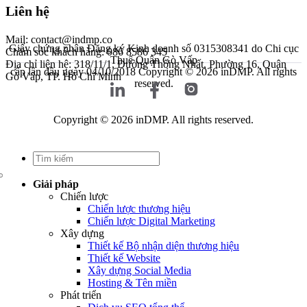
Liên hệ
Mail: contact@indmp.co
Giấy chứng nhận Đăng ký Kinh doanh số 0315308341 do Chi cục
Chăm sóc khách hàng: 086 8586 345
Thuế Quận Gò Vấp
Địa chỉ liên hệ: 318/11/1, Đường Thống Nhất, Phường 16, Quận
cấp lần đầu ngày 04/10/2018
Copyright © 2026 inDMP. All rights
Gò Vấp, TP. Hồ Chí Minh
reserved.
Copyright © 2026 inDMP. All rights reserved.
Giải pháp
Chiến lược
Chiến lược thương hiệu
Chiến lược Digital Marketing
Xây dựng
Thiết kế Bộ nhận diện thương hiệu
Thiết kế Website
Xây dựng Social Media
Hosting & Tên miền
Phát triển