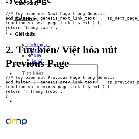
Case Study
Dịch vụ chăm sóc website
//* Tùy biến nút Next Page trong Genesis

Knowledge
add_filter ( 'genesis_next_link_text' , 'sp_next_page_
function sp_next_page_link ( $text ) {

return 'Trang sau »';

}
Giới thiệu
Giới thiệu
2. Tùy biến/ Việt hóa nút
Tin tức
Sự kiện
Previous Page
Liên hệ
//* Tùy biến nút Previous Page trong Genesis

add_filter ( 'genesis_prev_link_text' , 'sp_previous_p
function sp_previous_page_link ( $text ) {

return '« Trang trước';
