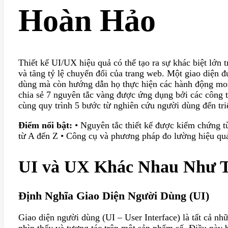
Hoàn Hảo
Thiết kế UI/UX hiệu quả có thể tạo ra sự khác biệt lớn t
và tăng tỷ lệ chuyển đổi của trang web. Một giao diện đ
dùng mà còn hướng dẫn họ thực hiện các hành động mon
chia sẻ 7 nguyên tắc vàng được ứng dụng bởi các công
cùng quy trình 5 bước từ nghiên cứu người dùng đến tri
Điểm nổi bật:
• Nguyên tắc thiết kế được kiểm chứng từ
từ A đến Z • Công cụ và phương pháp đo lường hiệu quả
UI và UX Khác Nhau Như 
Định Nghĩa Giao Diện Người Dùng (UI)
Giao diện người dùng (UI – User Interface) là tất cả n
nhìn thấy và tương tác trên một sản phẩm số. Điều này 