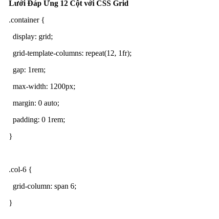
Lưới Đáp Ứng 12 Cột với CSS Grid
.container {
display: grid;
grid-template-columns: repeat(12, 1fr);
gap: 1rem;
max-width: 1200px;
margin: 0 auto;
padding: 0 1rem;
}
.col-6 {
grid-column: span 6;
}