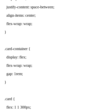
justify-content: space-between;
align-items: center;
flex-wrap: wrap;
}
.card-container {
display: flex;
flex-wrap: wrap;
gap: 1rem;
}
.card {
flex: 1 1 300px;