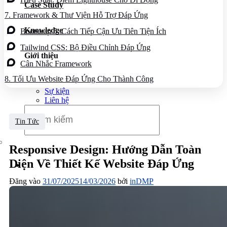
Case Study
Dịch vụ chăm sóc website
7.
Framework & Thư Viện Hỗ Trợ Đáp Ứng
Knowledge
Bootstrap 5: Cách Tiếp Cận Ưu Tiên Tiện Ích
Tailwind CSS: Bộ Điều Chỉnh Đáp Ứng
Giới thiệu
Cân Nhắc Framework
Giới thiệu
8.
Tối Ưu Website Đáp Ứng Cho Thành Công
Tin tức
Sự kiện
Liên hệ
Tin Tức
Responsive Design: Hướng Dẫn Toàn
Diện Về Thiết Kế Website Đáp Ứng
Đăng vào
31/07/2025
14/03/2026
bởi
inDMP