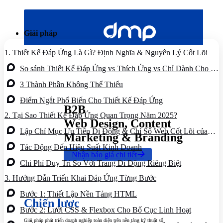
Bỏ
qua
nội
Giải pháp
dung
1.
Thiết Kế Đáp Ứng Là Gì? Định Nghĩa & Nguyên Lý Cốt Lõi
So sánh Thiết Kế Đáp Ứng vs Thích Ứng vs Chỉ Dành Cho Di
Động
3 Thành Phần Không Thể Thiếu
Điểm Ngắt Phổ Biến Cho Thiết Kế Đáp Ứng
B2B
2.
Tại Sao Thiết Kế Đáp Ứng Quan Trọng Năm 2025?
Web Design, Content
Lập Chỉ Mục Ưu Tiên Di Động & Chỉ Số Web Cốt Lõi của
Marketing & Branding
Google
Tác Động Đến Hiệu Suất Kinh Doanh
Nhận báo giá chi tiết
Chi Phí Duy Trì So Với Trang Di Động Riêng Biệt
3.
Hướng Dẫn Triển Khai Đáp Ứng Từng Bước
Bước 1: Thiết Lập Nền Tảng HTML
Chiến lược
Bước 2: Lưới CSS & Flexbox Cho Bố Cục Linh Hoạt
Giải pháp phát triển doanh nghiệp toàn diện trên nền tảng kỹ thuật số