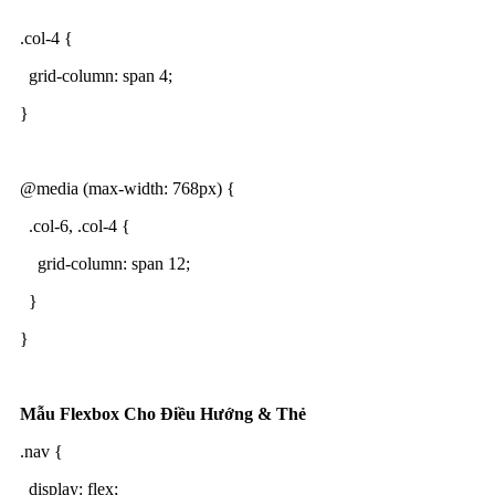
.col-4 {
grid-column: span 4;
}
@media (max-width: 768px) {
.col-6, .col-4 {
grid-column: span 12;
}
}
Mẫu Flexbox Cho Điều Hướng & Thẻ
.nav {
display: flex;