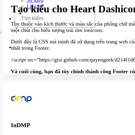
Tạo kiểu cho Heart Dashico
Liên hệ
Tùy thuộc vào kích thước và màu sắc của phông chữ mà 
một chút cho biểu tượng trái tim ionicons.
Dưới đây là CSS mà minh đã sử dụng trên trang web của
nhất trong Footer.
<script src=”https://gist.github.com/quyengeek/d214f
Và cuối cùng, bạn đã tùy chỉnh thành công Footer của
InDMP