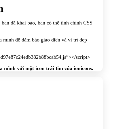
n
bạn đã khai báo, bạn có thể tinh chỉnh CSS
 mình để đảm bảo giao diện và vị trí đẹp
1d6d97e87c24edb382b88bcab54.js”></script>
 mình với một icon trái tim của ionicons.