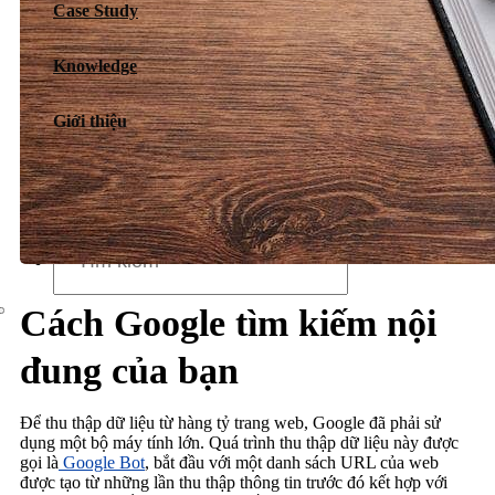
Case Study
Dịch vụ chăm sóc website
Knowledge
Giới thiệu
Giới thiệu
Tin tức
Sự kiện
Liên hệ
Cách Google tìm kiếm nội
dung của bạn
Để thu thập dữ liệu từ hàng tỷ trang web, Google đã phải sử
dụng một bộ máy tính lớn. Quá trình thu thập dữ liệu này được
gọi là
Google Bot
, bắt đầu với một danh sách URL của web
được tạo từ những lần thu thập thông tin trước đó kết hợp với