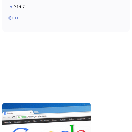
31/07
118