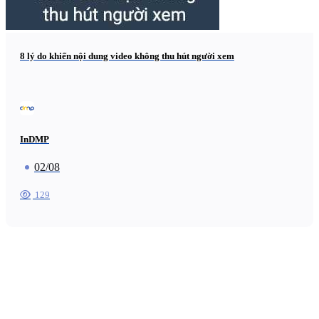
8 lý do khiến nội dung video không thu hút người xem
InDMP
02/08
129