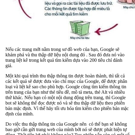
Nếu các trang mới nằm trong sơ đồ web của bạn, Google sẽ
khám phá và thu thập dữ liệu nội dung đó . Sau đó đưa nó vào
trang liệt kê trong kết quả tìm kiếm dựa vào 200 tiêu chí đánh
giá.
Một khi quá trình thu thập thông tin được hoàn thành, thì tất cả
các kết quả sẽ được đưa vào chỉ mục của Google, để được phân
loại và liệt kê sao cho phù hợp. Google cũng tìm kiếm thông tin
trên trang của bạn như thẻ tiêu đề, mô tả meta, thẻ Alt và nhiều
thứ khác. Nếu bạn có một nội dung động trên trang, thì Google
bot sẽ không thể đọc được nó và sẽ thu thập dữ liệu theo phiên
bản mặc định. Vì thế hãy tối ưu hóa tìm kiếm cho phiên bản mặc
định của mình.
Do việc thu thập thông tin của Google nên có thể bạn sẽ không
bao giờ cần gửi trang web của mình bởi nó sẽ được phát hiện tự
động. Thật tiện lợi phải không nào? Tuy nhiên vẫn còn có một số