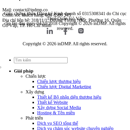
Mail: contact@indmp.co
Giấy chứng nhận Đăng ký Kinh doanh số 0315308341 do Chi cục
Chăm sóc khách hàng: 086 8586 345
Thuế Quận Gò Vấp
Địa chỉ liên hệ: 318/11/1, Đường Thống Nhất, Phường 16, Quận
cấp lần đầu ngày 04/10/2018
Copyright © 2026 inDMP. All rights
Gò Vấp, TP. Hồ Chí Minh
reserved.
Copyright © 2026 inDMP. All rights reserved.
Giải pháp
Chiến lược
Chiến lược thương hiệu
Chiến lược Digital Marketing
Xây dựng
Thiết kế Bộ nhận diện thương hiệu
Thiết kế Website
Xây dựng Social Media
Hosting & Tên miền
Phát triển
Dịch vụ SEO tổng thể
Dịch vụ chăm sóc website chuyên nghiệp