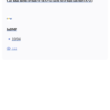
Các khái niệm cơ bản về SEO và cách SEO bạn cần biết (A>Z)
InDMP
10/04
122