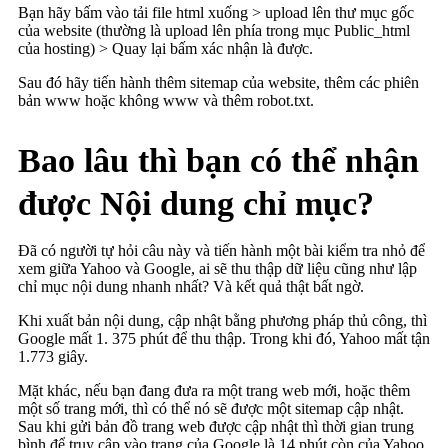
Bạn hãy bấm vào tải file html xuống > upload lên thư mục gốc
của website (thường là upload lên phía trong mục Public_html
của hosting) > Quay lại bấm xác nhận là được.
Sau đó hãy tiến hành thêm sitemap của website, thêm các phiên
bản www hoặc không www và thêm robot.txt.
Bao lâu thì bạn có thể nhận
được Nội dung chỉ mục?
Đã có người tự hỏi câu này và tiến hành một bài kiểm tra nhỏ để
xem giữa Yahoo và Google, ai sẽ thu thập dữ liệu cũng như lập
chỉ mục nội dung nhanh nhất? Và kết quả thật bất ngờ.
Khi xuất bản nội dung, cập nhật bằng phương pháp thủ công, thì
Google mất 1. 375 phút để thu thập. Trong khi đó, Yahoo mất tận
1.773 giây.
Mặt khác, nếu bạn đang đưa ra một trang web mới, hoặc thêm
một số trang mới, thì có thể nó sẽ được một sitemap cập nhật.
Sau khi gửi bản đồ trang web được cập nhật thì thời gian trung
bình để truy cập vào trang của Google là 14 phút còn của Yahoo