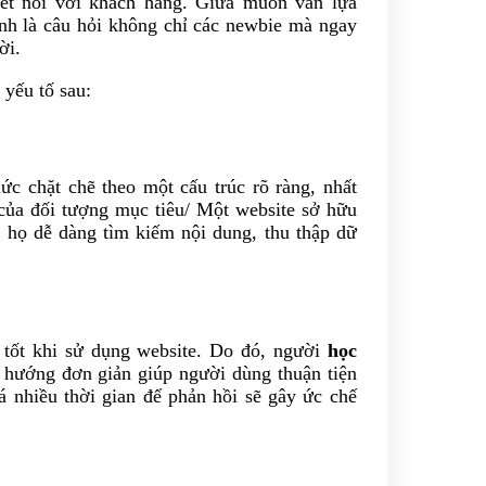
kết nối với khách hàng. Giữa muôn vàn lựa
nh là câu hỏi không chỉ các newbie mà ngay
lời.
 yếu tố sau:
ức chặt chẽ theo một cấu trúc rõ ràng, nhất
của đối tượng mục tiêu/ Một website sở hữu
p họ dễ dàng tìm kiếm nội dung, thu thập dữ
 tốt khi sử dụng website. Do đó, người
học
 hướng đơn giản giúp người dùng thuận tiện
á nhiều thời gian để phản hồi sẽ gây ức chế