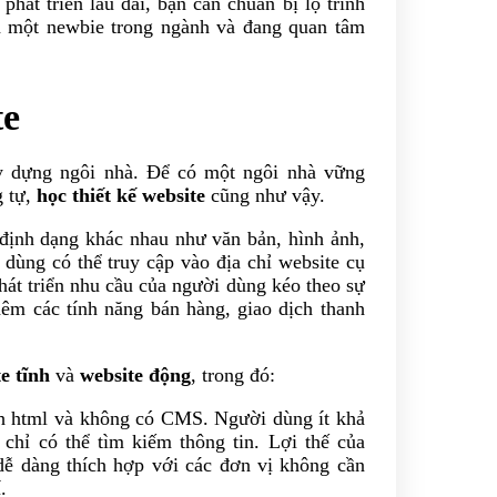
phát triển lâu dài, bạn cần chuẩn bị lộ trình
là một newbie trong ngành và đang quan tâm
te
y dựng ngôi nhà. Để có một ngôi nhà vững
 tự,
học thiết kế website
cũng như vậy.
u định dạng khác nhau như văn bản, hình ảnh,
ùng có thể truy cập vào địa chỉ website cụ
hát triển nhu cầu của người dùng kéo theo sự
hêm các tính năng bán hàng, giao dịch thanh
e tĩnh
và
website động
, trong đó:
ình html và không có CMS. Người dùng ít khả
chỉ có thể tìm kiếm thông tin. Lợi thế của
 dễ dàng thích hợp với các đơn vị không cần
í.