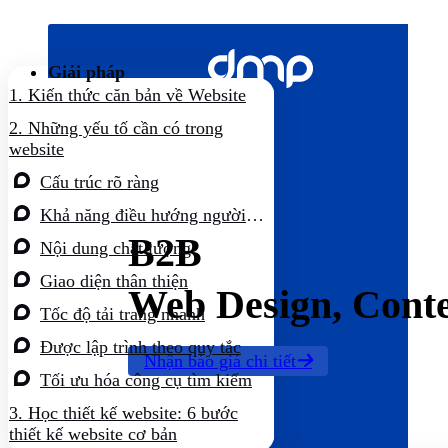
Bỏ
qua
nội
Giải pháp
dung
1.
Kiến thức căn bản về Website
2.
Những yếu tố cần có trong
website
Cấu trúc rõ ràng
Khả năng điều hướng người
dùng tốt
B2B
Nội dung chất lượng
Giao diện thân thiện
Web Design, Cont
Tốc độ tải trang nhanh
Được lập trình theo quy tắc
Nhận báo giá chi tiết
Tối ưu hóa công cụ tìm kiếm
3.
Học thiết kế website: 6 bước
thiết kế website cơ bản