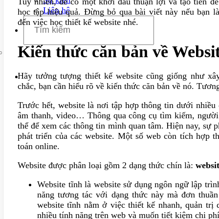
Tuy nhiên, để có một khởi đầu thuận lợi và tạo tiền đề 
Liên hệ
học tập hiệu quả. Đừng bỏ qua bài viết này nếu bạn 
đến việc học thiết kế website nhé.
Kiến thức căn bản về Websi
Hãy tưởng tượng thiết kế website cũng giống như xâ
chắc, bạn cần hiểu rõ về kiến thức căn bản về nó. Tương
Trước hết, website là nơi tập hợp thông tin dưới nhiề
âm thanh, video… Thông qua công cụ tìm kiếm, người d
thể để xem các thông tin mình quan tâm. Hiện nay, sự p
phát triển của các website. Một số web còn tích hợp t
toán online.
Website được phân loại gồm 2 dạng thức chín là:
websit
Website tĩnh là website sử dụng ngôn ngữ lập tr
năng tương tác với dạng thức này mà đơn thuần 
website tĩnh nằm ở việc thiết kế nhanh, quản trị
nhiều tính năng trên web và muốn tiết kiệm chi ph