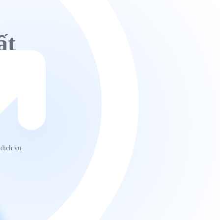
ất
 dịch vụ