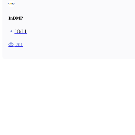
InDMP
18/11
201