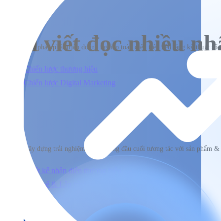
Chiến lược
Bài viết đọc nhiều nh
Giải pháp phát triển doanh nghiệp toàn diện trên nền tảng kỹ thuật số
Chiến lược thương hiệu
Chiến lược Digital Marketing
Xây dựng
Xây dựng trải nghiệm người dùng đầu cuối tương tác với sản phẩm &
Thiết kế nhận diện thương hiệu
Thiết kế & Lập trình website
Xây dựng Social Media