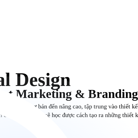
al Design
ent Marketing & Branding
ài viết từ cơ bản đến nâng cao, tập trung vào thiết k
nh của inDMP, bạn sẽ học được cách tạo ra những thiết 