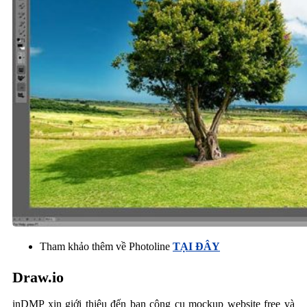
Tham khảo thêm về Photoline
TẠI ĐÂY
Draw.io
inDMP xin giới thiệu đến bạn công cụ mockup website free và