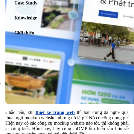
Case Study
Dịch vụ chăm sóc website
Knowledge
Giới thiệu
Giới thiệu
Tin tức
Sự kiện
Liên hệ
Chắc hẳn, khi
thiết kế trang web
thì bạn cũng đã nghe qua
thuật ngữ mockup website, nhưng nó là gì? Nó có công dụng gì?
Hiện nay có các công cụ mockup website nào tốt, thì không phải
ai cũng biết. Hôm nay, hãy cùng inDMP tìm hiểu sâu hơn về
mockup website ngay tại bài viết dưới đây!