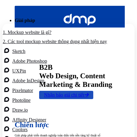
Bỏ
qua
nội
Giải pháp
dung
1.
Mockup website là gì?
2.
Các tool mockup website thông dụng nhất hiện nay
Sketch
Adobe Photoshop
B2B
UXPin
Web Design, Content
Adobe InDesign
Marketing & Branding
Pixelmator
Nhận báo giá chi tiết
Photoline
Draw.io
Affinity Designer
Chiến lược
Coolors
Giải pháp phát triển doanh nghiệp toàn diện trên nền tảng kỹ thuật số