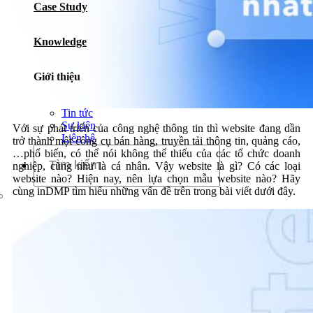
Case Study
Dịch vụ chăm sóc website
Knowledge
Giới thiệu
Giới thiệu
Tin tức
Sự kiện
Với sự phát triển của công nghệ thông tin thì website đang dần
Liên hệ
trở thành một công cụ bán hàng, truyền tải thông tin, quảng cáo,
…phổ biến, có thể nói không thể thiếu của các tổ chức doanh
nghiệp, cũng như là cá nhân. Vậy website là gì? Có các loại
website nào? Hiện nay, nên lựa chọn mẫu website nào? Hãy
cùng inDMP tìm hiểu những vấn đề trên trong bài viết dưới đây.