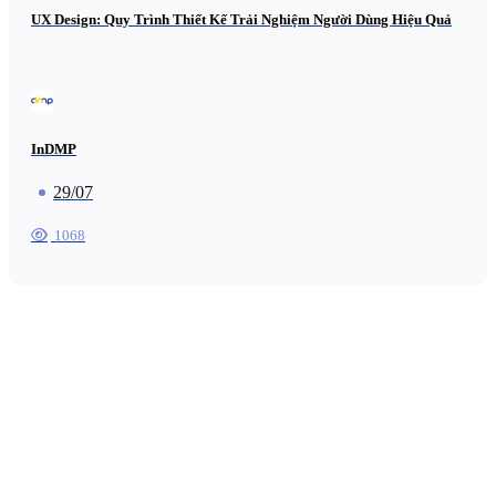
UX Design: Quy Trình Thiết Kế Trải Nghiệm Người Dùng Hiệu Quả
InDMP
29/07
1068