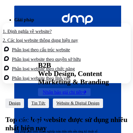
Bỏ
qua
nội
Giải pháp
dung
1.
Định nghĩa về website?
2.
Các loại website thông dụng hiện nay
Phân loại theo cấu trúc website
Phân loại website theo quyền sở hữu
B2B
Phân loại website theo chức năng
Web Design, Content
Phân loại website theo lĩnh vực
Marketing & Branding
Nhận báo giá chi tiết
Design
Tin Tức
Website & Digital Design
Top các loại website được sử dụng nhiều
Chiến lược
nhất hiện nay
Giải pháp phát triển doanh nghiệp toàn diện trên nền tảng kỹ thuật số