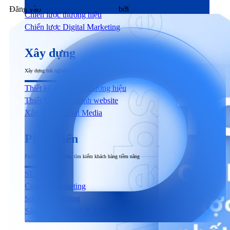
Đăng vào
20/11/2022
07/06/2026
bởi
inDMP
Chiến lược thương hiệu
Chiến lược Digital Marketing
Xây dựng
Xây dựng trải nghiệm người dùng đầu cuối tương tác với sản phẩm & dịch vụ
Thiết kế nhận diện thương hiệu
Thiết kế & Lập trình website
Xây dựng Social Media
Phát triển
Phát triển thương hiệu, tìm kiếm khách hàng tiềm năng
SEO
Content Marketing
Social Marketing
Sản xuất hình ảnh & Video
Quảng cáo trả phí