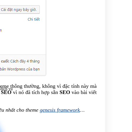
eme thông thường, không vì đặc tính này mà
 dịch vụ
n
SEO
vì nó đã tích hợp sẵn
SEO
vào bài viết
iều nhất cho theme
genesis framework
…