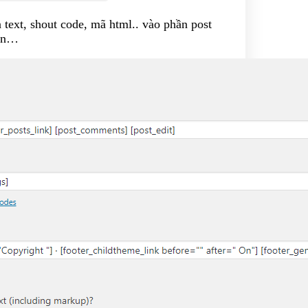
 text, shout code, mã html.. vào phần post
uốn…