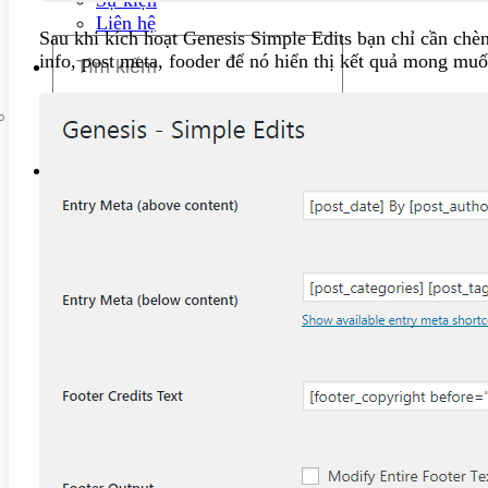
Liên hệ
Sau khi kích hoạt Genesis Simple Edits bạn chỉ cần chèn
info, post meta, fooder để nó hiển thị kết quả mong m